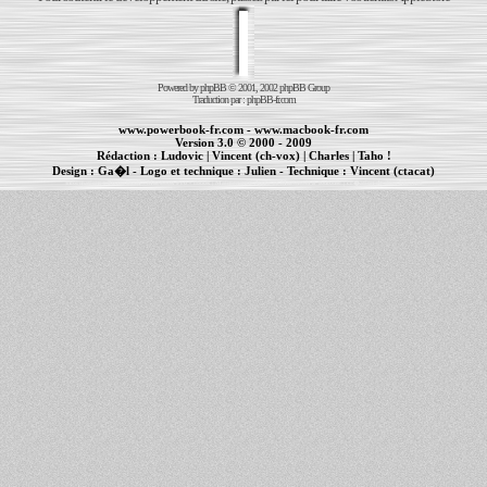
Powered by
phpBB
© 2001, 2002 phpBB Group
Traduction par :
phpBB-fr.com
www.powerbook-fr.com
-
www.macbook-fr.com
Version 3.0 © 2000 - 2009
Rédaction :
Ludovic
|
Vincent (ch-vox)
|
Charles
|
Taho !
Design :
Ga�l
- Logo et technique :
Julien
- Technique :
Vincent (ctacat)
Informations :
PowerBook
-
MacBook Pro
-
iBook
|
Maintenance Apple et Macintosh à Toulouse
|
cr�ation de sites Internet