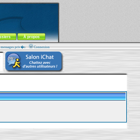
ssiers
À propos
s messages priv�s
Connexion