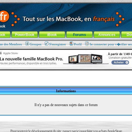
ade !
général
-
Aller au menu de la rubrique
ook
PowerBook
iBook
Forums
Annonces
Do
ste des Membres
Groupes
S'enregistrer
Profil
Se connecter pour v�rifier se
Informations
Il n'y a pas de nouveaux sujets dans ce forum
Pour soutenir le développement du site, passez par ici pour faire vos achats AppleStore