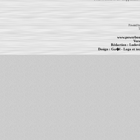
Powered b
T
www.powerboo
Vers
Rédaction :
Ludovi
Design :
Ga�l
- Logo et te
Informations :
PowerBook
-
MacBook Pro
-
i