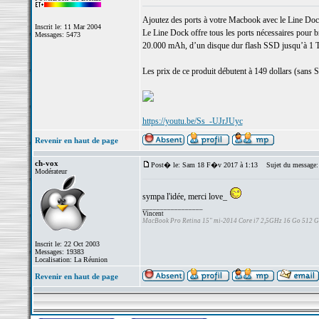
Ajoutez des ports à votre Macbook avec le Line Do
Inscrit le: 11 Mar 2004
Le Line Dock offre tous les ports nécessaires pour
Messages: 5473
20.000 mAh, d’un disque dur flash SSD jusqu’à 1 To,
Les prix de ce produit débutent à 149 dollars (sans S
https://youtu.be/Ss_-UJrJUyc
Revenir en haut de page
ch-vox
Post� le: Sam 18 F�v 2017 à 1:13
Sujet du message:
Modérateur
sympa l'idée, merci love_
_________________
Vincent
MacBook Pro Retina 15" mi-2014 Core i7 2,5GHz 16 Go 512 
Inscrit le: 22 Oct 2003
Messages: 19383
Localisation: La Réunion
Revenir en haut de page