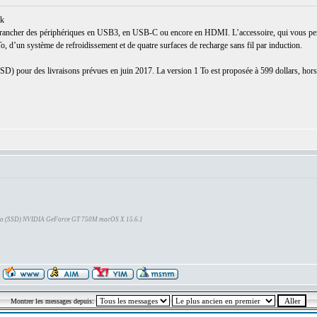
ck
 brancher des périphériques en USB3, en USB-C ou encore en HDMI. L’accessoire, qui vous perm
 d’un système de refroidissement et de quatre surfaces de recharge sans fil par induction.
SD) pour des livraisons prévues en juin 2017. La version 1 To est proposée à 599 dollars, hors 
Go (SSD) NVIDIA GeForce GT 750M macOS X 15.6.1
Montrer les messages depuis: