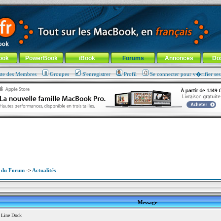
ade !
général
-
Aller au menu de la rubrique
ook
PowerBook
iBook
Forums
Annonces
Do
ste des Membres
Groupes
S'enregistrer
Profil
Se connecter pour v�rifier se
x du Forum
->
Actualités
Message
 Line Dock