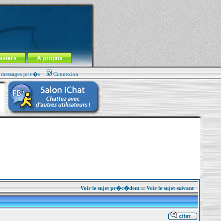
ssiers
À propos
s messages priv�s
Connexion
Voir le sujet pr�c�dent
::
Voir le sujet suivant