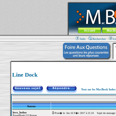
MacBook-fr.com : 100% Apple... 100% nom
Aller au contenu
-
Aller au menu 
Menu général
Accueil
MacB
Aide
Rechercher
Li
Line Dock
Tout sur les MacBook Inde
Auteur
love_leeloo
Post� le: Jeu 16 F�v 2017 à 21:24
Sujet du message:
PowerBook G3 Bronze