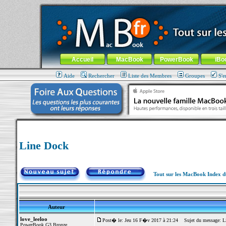
MacBook-fr.com : 100% Apple... 100% nomade !
Aller au contenu
-
Aller au menu général
-
Aller au menu de la
Menu général
Accueil
MacBook
PowerBook
iBo
Aide
Rechercher
Liste des Membres
Groupes
S'e
Line Dock
Tout sur les MacBook Index 
Auteur
love_leeloo
Post� le: Jeu 16 F�v 2017 à 21:24
Sujet du message: L
PowerBook G3 Bronze