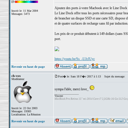
Ajoutez des ports à votre Macbook avec le Line Dock
Inscrit le: 11 Mar 2004
Le Line Dock offre tous les ports nécessaires pour 
Messages: 5473
de brancher un disque SSD et une carte SD, dispose d
et de quatre surfaces de recharge sans fil par induction
Les prix de ce produit débutent à 149 dollars (sans SS
port.
https://youtu.be/Ss_-UJrJUyc
Revenir en haut de page
ch-vox
Post� le: Sam 18 F�v 2017 à 1:13
Sujet du message:
Modérateur
sympa l'idée, merci love_
_________________
Vincent
MacBook Pro Retina 15" mi-2014 Core i7 2,5GHz 16 Go 512 Go
Inscrit le: 22 Oct 2003
Messages: 19383
Localisation: La Réunion
Revenir en haut de page