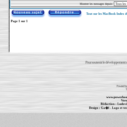
Montrer les messages depuis:
Tout sur les MacBook Index 
Page
1
sur
1
Pour soutenir le développement du
Powered b
T
www.powerboo
Vers
Rédaction :
Ludovi
Design :
Ga�l
- Logo et te
Informations :
PowerBook
-
MacBook Pro
-
i