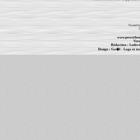
Powered b
T
www.powerboo
Vers
Rédaction :
Ludovi
Design :
Ga�l
- Logo et te
Informations :
PowerBook
-
MacBook Pro
-
i