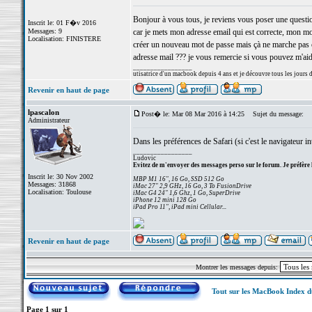
Bonjour à vous tous, je reviens vous poser une question
Inscrit le: 01 F�v 2016
Messages: 9
car je mets mon adresse email qui est correcte, mon mo
Localisation: FINISTERE
créer un nouveau mot de passe mais çà ne marche pas c'es
adresse mail ??? je vous remercie si vous pouvez m'a
_________________
utisatrice d'un macbook depuis 4 ans et je découvre tous les jours 
Revenir en haut de page
lpascalon
Post� le: Mar 08 Mar 2016 à 14:25
Sujet du message:
Administrateur
Dans les préférences de Safari (si c'est le navigateur int
_________________
Ludovic
Evitez de m'envoyer des messages perso sur le forum. Je préfère 
Inscrit le: 30 Nov 2002
MBP M1 16", 16 Go, SSD 512 Go
Messages: 31868
iMac 27" 2,9 GHz, 16 Go, 3 To FusionDrive
Localisation: Toulouse
iMac G4 24" 1,6 Ghz, 1 Go, SuperDrive
iPhone 12 mini 128 Go
iPad Pro 11", iPad mini Cellular...
Revenir en haut de page
Montrer les messages depuis:
Tout sur les MacBook Index 
Page
1
sur
1