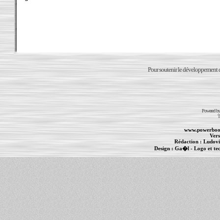
Pour soutenir le développement du
Powered b
T
www.powerboo
Vers
Rédaction :
Ludovi
Design :
Ga�l
- Logo et te
Informations :
PowerBook
-
MacBook Pro
-
i