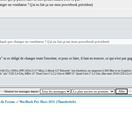
anger un ventilateur ? (j'ai eu fait ça sur mon powerbook précédent)
liqué que changer un ventilateur ? (j'ai eu fait ça sur mon powerbook précédent)
tu es obligé de changer toute l'enceinte, et pour ce faire, il faut en trouver, ce qui n'est pas 
66/33), 1400cs (PPC 603e à 117 Mhz), 3 iBook G3"Palourde" (un blueberry, un tangerine à 300 Mhz et un Graphite
 "alu" C2D 2,4 Ghz, MBA 13" Dual Core i7 à 2,2 Ghz et MBP 15" Quad Core i7 2,5 Ghz, Mac mini 2010 C2D à 2,4 
Montrer les messages depuis:
x du Forum
->
MacBook Pro Mars 2011 (Thunderbolt)