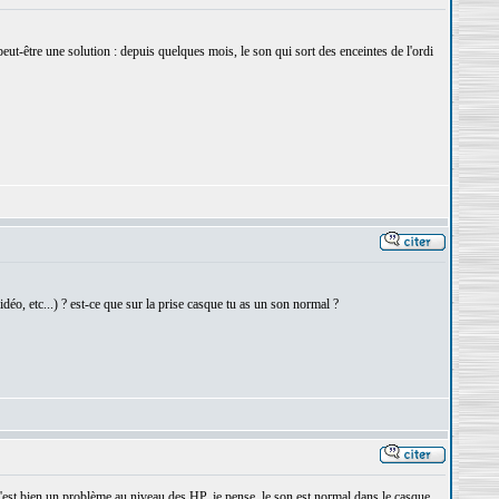
ut-être une solution : depuis quelques mois, le son qui sort des enceintes de l'ordi
idéo, etc...) ? est-ce que sur la prise casque tu as un son normal ?
est bien un problème au niveau des HP, je pense, le son est normal dans le casque.