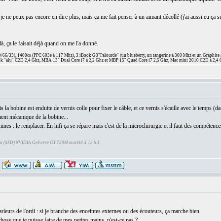
, je ne peux pas encore en dire plus, mais ça me fait penser à un aimant décollé (j'ai aussi eu 
à, ça le faisait déjà quand on me l'a donné.
66/33), 1400cs (PPC 603e à 117 Mhz), 3 iBook G3"Palourde" (un blueberry, un tangerine à 300 Mhz et un Graphite
 "alu" C2D 2,4 Ghz, MBA 13" Dual Core i7 à 2,2 Ghz et MBP 15" Quad Core i7 2,5 Ghz, Mac mini 2010 C2D à 2,4 
la bobine est enduite de vernis colle pour fixer le câble, et ce vernis s'écaille avec le temps (da
ment mécanique de la bobine...
es : le remplacer. En hifi ça se répare mais c'est de la microchirurgie et il faut des compétence
Go (SSD) NVIDIA GeForce GT 750M macOS X 15.6.1
arleurs de l'ordi : si je branche des enceintes externes ou des écouteurs, ça marche bien.
hose que je puisse faire de mes petites mains, n'est-ce pas ?