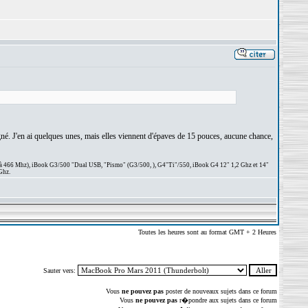
gagné. J'en ai quelques unes, mais elles viennent d'épaves de 15 pouces, aucune chance,
 à 466 Mhz), iBook G3/500 "Dual USB, "Pismo" (G3/500, ), G4"Ti"/550, iBook G4 12" 1,2 Ghz et 14"
Ghz.
Toutes les heures sont au format GMT + 2 Heures
Sauter vers:
Vous
ne pouvez pas
poster de nouveaux sujets dans ce forum
Vous
ne pouvez pas
r�pondre aux sujets dans ce forum