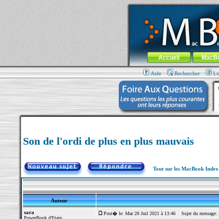
MacBook-fr.com : 100% Apple... 100% nom
Aller au contenu
-
Aller au menu 
Menu général
Accueil
MacB
Aide
Rechercher
Li
Son de l'ordi de plus en plus mauvais
Tout sur les MacBook Inde
Auteur
sara
Post� le: Mar 20 Juil 2021 à 13:46
Sujet du message: So
PowerBook d'Etain