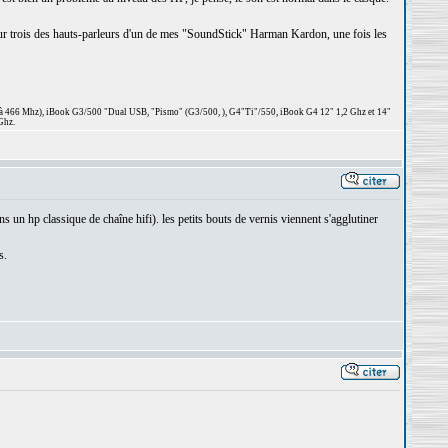
ça sur trois des hauts-parleurs d'un de mes "SoundStick" Harman Kardon, une fois les
 à 466 Mhz), iBook G3/500 "Dual USB, "Pismo" (G3/500, ), G4"Ti"/550, iBook G4 12" 1,2 Ghz et 14"
Ghz.
ns un hp classique de chaîne hifi). les petits bouts de vernis viennent s'agglutiner
s.