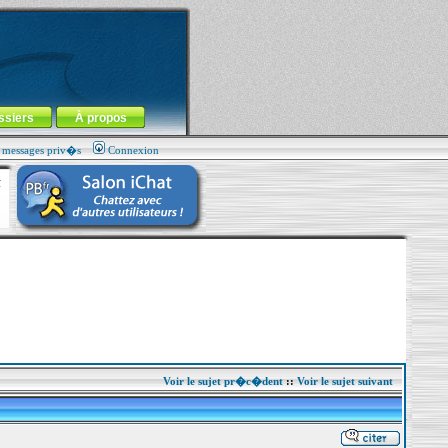
ssiers
À propos
s messages priv�s
Connexion
Voir le sujet pr�c�dent
::
Voir le sujet suivant