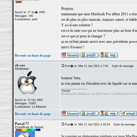
Bonjour,
Inscrit le: 17 Ao� 2003
maintenant que mon Macbook Pro début 2011 a réussi à 
Messages: 106
Localisation: paris
est de plus en plus mauvais, toujours saturé, et faible
Y a-t-il une solution ?
est-ce la carte son qui ne fonctionne plus au bout d
est-ce que je peux la changer ?
ça ne m'était jamais arrivé avec mes précédents pow
merci d'avance !
Revenir en haut de page
ch-vox
Post� le: Mer 21 Juil 2021 à 7:01
Sujet du message:
Modérateur
bonjour Sara,
tu n'as jamais eu d'incident avec du liquide sur ta ma
_________________
Vincent
MacBook Pro Retina 15" mi-2014 Core i7 2,5GHz 16 Go 512 
Inscrit le: 22 Oct 2003
Messages: 19383
Localisation: La Réunion
Revenir en haut de page
Pascal 77
Post� le: Mer 21 Juil 2021 à 10:34
Sujet du message:
PowerBook de Vermeil
Je constate un phénomène similaire sur mon MacBook 