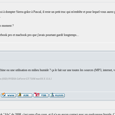
dompter Sierra grâce à Pascal, il reste un petit truc qui m'embête et pour lequel vous aurez pe
.
'un moment ?
erbook pro et macbook pro que j'avais pourtant gardé longtemps...
chine ou une utilisation en milieu humide ? ça le fait sur une toutes les sources (MP3, internet, v
Go (SSD) NVIDIA GeForce GT 750M macOS X 15.6.1
"Alu" de 2008, c'est venu d'un coup, et il n'a eu aucun contact avec un quelconque liquide. C'