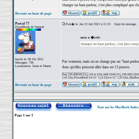
changer un haut parleur, c'est plus compliqué que ch
Revenir en haut de page
Pascal 77
Post� le: Jeu 22 Juil 2021 à 11:23
Sujet du message:
PowerBook de Vermeil
sara a �crit:
changer un haut parleur, c'est plus comp
Inscrit le: 06 Oct 2012
Pas vraiment, mais on ne change pas un "haut parleur" 
Messages: 736
Localisation: Seine et Marne
donc qu'elles puissent aller dans un 13 pouces.
_________________
Duo 230 (68030/33,), 520 et 520c (68LC040/25), 190 (68LC040/
1,42 Ghz, PowerBook G4 15" 1,25 Ghz et 12" 1,33 Ghz, MacBook
Revenir en haut de page
Tout sur les MacBook Inde
Page
1
sur
1