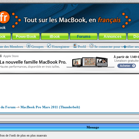
ade !
général
-
Aller au menu de la rubrique
ook
PowerBook
iBook
Forums
Annonces
Do
ste des Membres
Groupes
S'enregistrer
Profil
Se connecter pour v�rifier se
x du Forum
->
MacBook Pro Mars 2011 (Thunderbolt)
Message
n de l'ordi de plus en plus mauvais