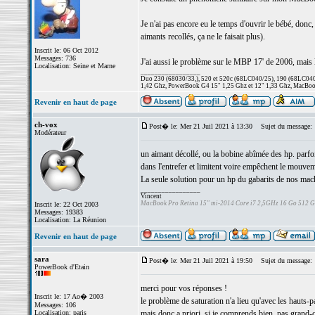
Je n'ai pas encore eu le temps d'ouvrir le bébé, donc
aimants recollés, ça ne le faisait plus).
Inscrit le: 06 Oct 2012
Messages: 736
J'ai aussi le problème sur le MBP 17' de 2006, mais l
Localisation: Seine et Marne
_________________
Duo 230 (68030/33,), 520 et 520c (68LC040/25), 190 (68LC040/
1,42 Ghz, PowerBook G4 15" 1,25 Ghz et 12" 1,33 Ghz, MacBook
Revenir en haut de page
ch-vox
Post� le: Mer 21 Juil 2021 à 13:30
Sujet du message:
Modérateur
un aimant décollé, ou la bobine abîmée des hp. parfois 
dans l'entrefer et limitent voire empêchent le mouve
La seule solution pour un hp du gabarits de nos machin
_________________
Vincent
MacBook Pro Retina 15" mi-2014 Core i7 2,5GHz 16 Go 512 
Inscrit le: 22 Oct 2003
Messages: 19383
Localisation: La Réunion
Revenir en haut de page
sara
Post� le: Mer 21 Juil 2021 à 19:50
Sujet du message:
PowerBook d'Etain
merci pour vos réponses !
Inscrit le: 17 Ao� 2003
le problème de saturation n'a lieu qu'avec les hauts-p
Messages: 106
Localisation: paris
mais donc a priori, si je comprends bien, pas grand-c