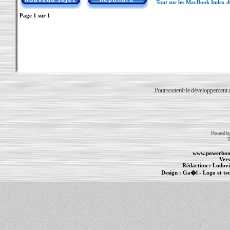
Tout sur les MacBook Index 
Page
1
sur
1
Pour soutenir le développement du
Powered b
T
www.powerboo
Vers
Rédaction :
Ludovi
Design :
Ga�l
- Logo et te
Informations :
PowerBook
-
MacBook Pro
-
i