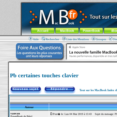
MacBook-fr.com : 100% Apple... 100% nomade !
Aller au contenu
-
Aller au menu général
-
Aller au menu de la
Menu général
Accueil
MacBook
PowerBook
iBo
Aide
Rechercher
Liste des Membres
Groupes
S'e
Pb certaines touches clavier
Tout sur les MacBook Index 
Auteur
vanvan
Post� le: Lun 04 Mar 2019 à 13:43
Sujet du message: Pb c
PowerBook de Béryl