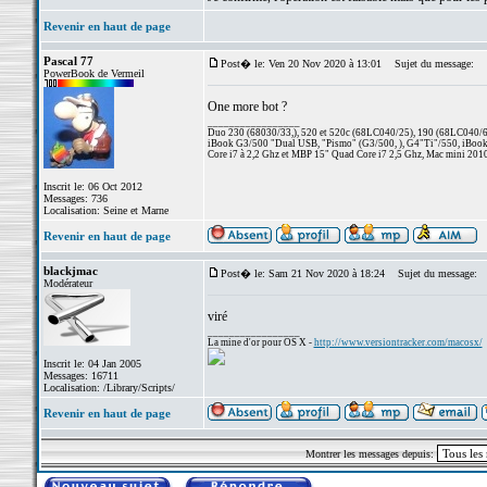
Revenir en haut de page
Pascal 77
Post� le: Ven 20 Nov 2020 à 13:01
Sujet du message:
PowerBook de Vermeil
One more bot ?
_________________
Duo 230 (68030/33,), 520 et 520c (68LC040/25), 190 (68LC040/66/
iBook G3/500 "Dual USB, "Pismo" (G3/500, ), G4"Ti"/550, iBook
Core i7 à 2,2 Ghz et MBP 15" Quad Core i7 2,5 Ghz, Mac mini 201
Inscrit le: 06 Oct 2012
Messages: 736
Localisation: Seine et Marne
Revenir en haut de page
blackjmac
Post� le: Sam 21 Nov 2020 à 18:24
Sujet du message:
Modérateur
viré
_________________
La mine d'or pour OS X -
http://www.versiontracker.com/macosx/
Inscrit le: 04 Jan 2005
Messages: 16711
Localisation: /Library/Scripts/
Revenir en haut de page
Montrer les messages depuis: