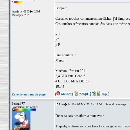
Bonjour,
Inscrit le: 03 D�c 2005
Messages: 232
Certaines touches commencent me lâcher, j'ai l'impression
Ces touches réfractaires sont situées dans une même zon
à 0
) °
p P
Une solution ?
Merci !
Macbook Pro fin 2011
2,4 GHz Intel Core i5
4 Go 1333 MHz DDR3
10.7.4
Revenir en haut de page
Pascal 77
Post� le: Mar 05 Mar 2019 à 12:30
Sujet du message:
PowerBook de Vermeil
Deux causes possibles à mon avis :
1) quelque chose sous ces trois touches gêne leur dép