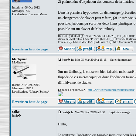
2) phénomène d'oxydation des contacts de la matrice.
Inscrit le: 06 Oct 2012
Messages: 736
Dans la première hypothèse, un démontage (précautionne
Localisation: Seine et Marne
un changement de clavier peut y faire, j'ai un très vie
possible, j'ai donc pu sortir les deux films plastiques q
possible sur un clavier de Mac unibody !
_________________
Duo 230 (68030/33,), 520 et 520c (68LC040/25), 190 (68LC040/66/
iBook G3/500 "Dual USB, "Pismo" (G3/500, ), G4"Ti"/550, iBook
Core i7 à 2,2 Ghz et MBP 15" Quad Core i7 2,5 Ghz, Mac mini 201
Revenir en haut de page
blackjmac
Post� le: Mar 05 Mar 2019 à 15:15
Sujet du message:
Modérateur
Sur un Unibody, la chose est bien faisable mais extrême
floppée de vis microscopiques donc l'opération faisabl
définitivementle clavier.
Inscrit le: 04 Jan 2005
_________________
Messages: 16711
La mine d'or pour OS X -
http://www.versiontracker.com/macosx/
Localisation: /Library/Scripts/
Revenir en haut de page
talko
Post� le: Ven 20 Nov 2020 à 0:38
Sujet du message:
Invit�
Hello,
Je confirme, l'opération est faisable mais que pour les 