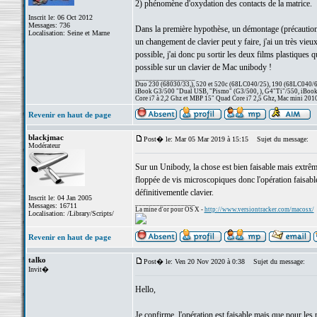
2) phénomène d'oxydation des contacts de la matrice.
Inscrit le: 06 Oct 2012
Messages: 736
Dans la première hypothèse, un démontage (précautionne
Localisation: Seine et Marne
un changement de clavier peut y faire, j'ai un très vie
possible, j'ai donc pu sortir les deux films plastiques q
possible sur un clavier de Mac unibody !
_________________
Duo 230 (68030/33,), 520 et 520c (68LC040/25), 190 (68LC040/66/
iBook G3/500 "Dual USB, "Pismo" (G3/500, ), G4"Ti"/550, iBook
Core i7 à 2,2 Ghz et MBP 15" Quad Core i7 2,5 Ghz, Mac mini 201
Revenir en haut de page
blackjmac
Post� le: Mar 05 Mar 2019 à 15:15
Sujet du message:
Modérateur
Sur un Unibody, la chose est bien faisable mais extrême
floppée de vis microscopiques donc l'opération faisabl
définitivementle clavier.
Inscrit le: 04 Jan 2005
_________________
Messages: 16711
La mine d'or pour OS X -
http://www.versiontracker.com/macosx/
Localisation: /Library/Scripts/
Revenir en haut de page
talko
Post� le: Ven 20 Nov 2020 à 0:38
Sujet du message:
Invit�
Hello,
Je confirme, l'opération est faisable mais que pour les 