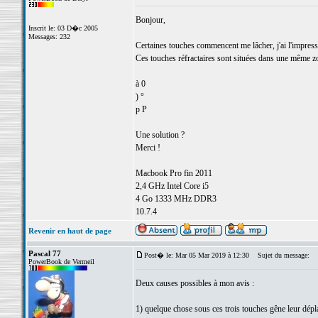
Bonjour,
Inscrit le: 03 D�c 2005
Messages: 232
Certaines touches commencent me lâcher, j'ai l'impression
Ces touches réfractaires sont situées dans une même zon
à 0
) °
p P
Une solution ?
Merci !
Macbook Pro fin 2011
2,4 GHz Intel Core i5
4 Go 1333 MHz DDR3
10.7.4
Revenir en haut de page
Pascal 77
Post� le: Mar 05 Mar 2019 à 12:30
Sujet du message:
PowerBook de Vermeil
Deux causes possibles à mon avis :
1) quelque chose sous ces trois touches gêne leur dép