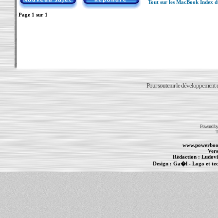
Tout sur les MacBook Index 
Page
1
sur
1
Pour soutenir le développement du
Powered b
T
www.powerboo
Vers
Rédaction :
Ludovi
Design :
Ga�l
- Logo et te
Informations :
PowerBook
-
MacBook Pro
-
i