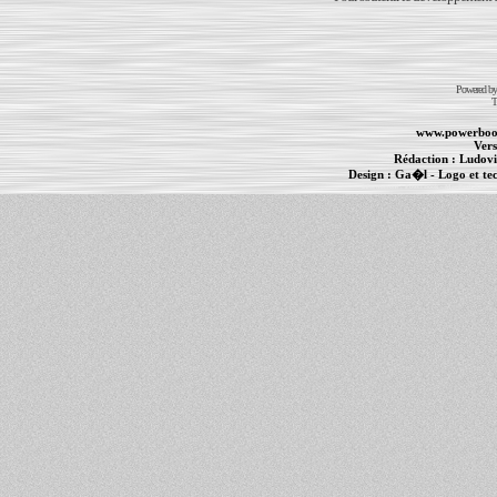
Powered b
T
www.powerboo
Vers
Rédaction :
Ludovi
Design :
Ga�l
- Logo et te
Informations :
PowerBook
-
MacBook Pro
-
i