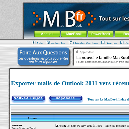
MacBook-fr.com : 100% Apple... 100% nomade !
Aller au contenu
-
Aller au menu général
-
Aller au menu de la
Menu général
Accueil
MacBook
PowerBook
iBo
Aide
Rechercher
Liste des Membres
Groupes
S'e
Exporter mails de Outlook 2011 vers réce
Tout sur les MacBook Index 
Auteur
vanvan
Post� le: Sam 06 Nov 2021 à 14:50
Sujet du message: Ex
PowerBook de Béryl