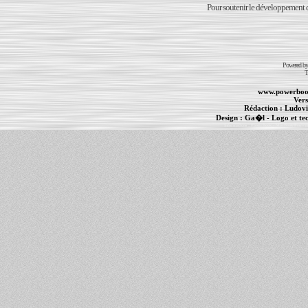
Pour soutenir le développement du
Powered b
T
www.powerboo
Vers
Rédaction :
Ludovi
Design :
Ga�l
- Logo et te
Informations :
PowerBook
-
MacBook Pro
-
i