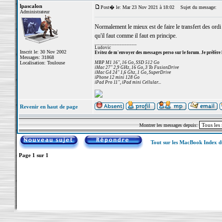
lpascalon
Post� le: Mar 23 Nov 2021 à 18:02
Sujet du message:
Administrateur
Normalement le mieux est de faire le transfert des ordi
qu'il faut comme il faut en principe.
_________________
Ludovic
Inscrit le: 30 Nov 2002
Evitez de m'envoyer des messages perso sur le forum. Je préfère 
Messages: 31868
Localisation: Toulouse
MBP M1 16", 16 Go, SSD 512 Go
iMac 27" 2,9 GHz, 16 Go, 3 To FusionDrive
iMac G4 24" 1,6 Ghz, 1 Go, SuperDrive
iPhone 12 mini 128 Go
iPad Pro 11", iPad mini Cellular...
Revenir en haut de page
Montrer les messages depuis:
Tout sur les MacBook Index 
Page
1
sur
1