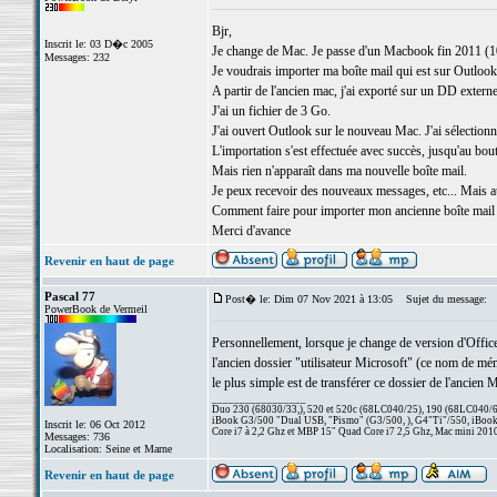
Bjr,
Inscrit le: 03 D�c 2005
Je change de Mac. Je passe d'un Macbook fin 2011 (1
Messages: 232
Je voudrais importer ma boîte mail qui est sur Outloo
A partir de l'ancien mac, j'ai exporté sur un DD externe
J'ai un fichier de 3 Go.
J'ai ouvert Outlook sur le nouveau Mac. J'ai sélectionn
L'importation s'est effectuée avec succès, jusqu'au bout
Mais rien n'apparaît dans ma nouvelle boîte mail.
Je peux recevoir des nouveaux messages, etc... Mais a
Comment faire pour importer mon ancienne boîte mail 
Merci d'avance
Revenir en haut de page
Pascal 77
Post� le: Dim 07 Nov 2021 à 13:05
Sujet du message:
PowerBook de Vermeil
Personnellement, lorsque je change de version d'Office
l'ancien dossier "utilisateur Microsoft" (ce nom de mém
le plus simple est de transférer ce dossier de l'ancie
_________________
Duo 230 (68030/33,), 520 et 520c (68LC040/25), 190 (68LC040/66/
iBook G3/500 "Dual USB, "Pismo" (G3/500, ), G4"Ti"/550, iBook
Inscrit le: 06 Oct 2012
Core i7 à 2,2 Ghz et MBP 15" Quad Core i7 2,5 Ghz, Mac mini 201
Messages: 736
Localisation: Seine et Marne
Revenir en haut de page