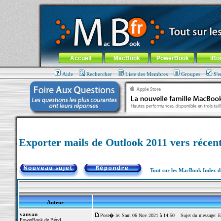
MacBook-fr.com : 100% Apple... 100% nomade !
Aller au contenu
-
Aller au menu général
-
Aller au menu de la
Menu général
Accueil
MacBook
PowerBook
iBo
Aide
Rechercher
Liste des Membres
Groupes
S'e
Exporter mails de Outlook 2011 vers réce
Tout sur les MacBook Index 
Auteur
vanvan
Post� le: Sam 06 Nov 2021 à 14:50
Sujet du message: Ex
PowerBook de Béryl