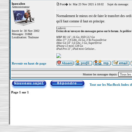
lpascalon
Post� le: Mar 23 Nov 2021 à 18:02
Sujet du message:
Administrateur
Normalement le mieux est de faire le transfert des ordi
qu'il faut comme il faut en principe.
_________________
Ludovic
Inscrit le: 30 Nov 2002
Evitez de m'envoyer des messages perso sur le forum. Je préfère 
Messages: 31868
Localisation: Toulouse
MBP M1 16", 16 Go, SSD 512 Go
iMac 27" 2,9 GHz, 16 Go, 3 To FusionDrive
iMac G4 24" 1,6 Ghz, 1 Go, SuperDrive
iPhone 12 mini 128 Go
iPad Pro 11", iPad mini Cellular...
Revenir en haut de page
Montrer les messages depuis:
Tout sur les MacBook Index 
Page
1
sur
1