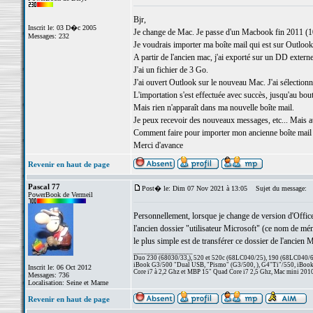
Bjr,
Inscrit le: 03 D�c 2005
Je change de Mac. Je passe d'un Macbook fin 2011 (1
Messages: 232
Je voudrais importer ma boîte mail qui est sur Outloo
A partir de l'ancien mac, j'ai exporté sur un DD externe
J'ai un fichier de 3 Go.
J'ai ouvert Outlook sur le nouveau Mac. J'ai sélectionn
L'importation s'est effectuée avec succès, jusqu'au bout
Mais rien n'apparaît dans ma nouvelle boîte mail.
Je peux recevoir des nouveaux messages, etc... Mais a
Comment faire pour importer mon ancienne boîte mail 
Merci d'avance
Revenir en haut de page
Pascal 77
Post� le: Dim 07 Nov 2021 à 13:05
Sujet du message:
PowerBook de Vermeil
Personnellement, lorsque je change de version d'Office
l'ancien dossier "utilisateur Microsoft" (ce nom de mém
le plus simple est de transférer ce dossier de l'ancie
_________________
Duo 230 (68030/33,), 520 et 520c (68LC040/25), 190 (68LC040/66/
iBook G3/500 "Dual USB, "Pismo" (G3/500, ), G4"Ti"/550, iBook
Inscrit le: 06 Oct 2012
Core i7 à 2,2 Ghz et MBP 15" Quad Core i7 2,5 Ghz, Mac mini 201
Messages: 736
Localisation: Seine et Marne
Revenir en haut de page