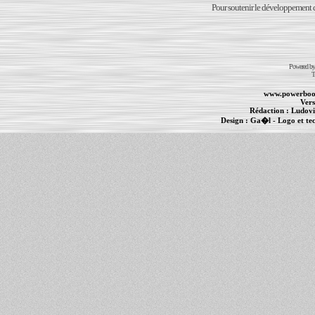
Pour soutenir le développement du
Powered b
T
www.powerboo
Vers
Rédaction :
Ludovi
Design :
Ga�l
- Logo et te
Informations :
PowerBook
-
MacBook Pro
-
i