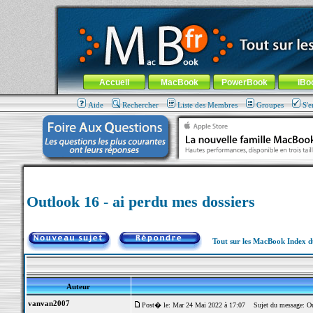
MacBook-fr.com : 100% Apple... 100% nomade !
Aller au contenu
-
Aller au menu général
-
Aller au menu de la
Menu général
Accueil
MacBook
PowerBook
iBo
Aide
Rechercher
Liste des Membres
Groupes
S'e
Outlook 16 - ai perdu mes dossiers
Tout sur les MacBook Index 
Auteur
vanvan2007
Post� le: Mar 24 Mai 2022 à 17:07
Sujet du message: Out