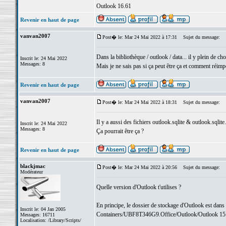
Outlook 16.61
Revenir en haut de page
vanvan2007
Post� le: Mar 24 Mai 2022 à 17:31
Sujet du message:
Dans la bibliothèque / outlook / data... il y plein de cho
Inscrit le: 24 Mai 2022
Messages: 8
Mais je ne sais pas si ça peut être ça et comment réimp
Revenir en haut de page
vanvan2007
Post� le: Mar 24 Mai 2022 à 18:31
Sujet du message:
Il y a aussi des fichiers outlook.sqlite & outlook.sqlit
Inscrit le: 24 Mai 2022
Messages: 8
Ça pourrait être ça ?
Revenir en haut de page
blackjmac
Post� le: Mar 24 Mai 2022 à 20:56
Sujet du message:
Modérateur
Quelle version d'Outlook t'utilises ?
En principe, le dossier de stockage d'Outlook est dans
Inscrit le: 04 Jan 2005
Containers/UBF8T346G9.Office/Outlook/Outlook 15 P
Messages: 16711
Localisation: /Library/Scripts/