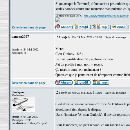
Si on attaque le Terminal, il faut surtout pas oublier
seules parades contre une mauvaise manipulation en l
_________________
La mine d'or pour OS X -
http://www.versiontracker.com/macosx/
Revenir en haut de page
vanvan2007
Post� le: Mar 24 Mai 2022 à 21:18
Sujet du message:
Merci !
Inscrit le: 24 Mai 2022
Messages: 8
C'est Outlook 16.61
Le main profile date d'il y a plusieurs mois
J'ai un profile à mon nom + récent.
Ça marche comment maintenant ?
Qu'est-ce que je peux tenter de réimporter comme fichi
Revenir en haut de page
blackjmac
Post� le: Mer 25 Mai 2022 à 16:10
Sujet du message:
Modérateur
C'est donc la denière version d'Office. Si t'utilises la 
absolument rien depuis le disque.
Dans l'interface "Ancien Outlook", il devrait reprendre
Inscrit le: 04 Jan 2005
Messages: 16711
Localisation: /Library/Scripts/
Pour le moment, on peut rebasculer sur l'ancien outloo
_________________