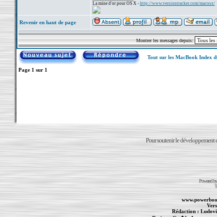
La mine d'or pour OS X -
http://www.versiontracker.com/macosx/
Revenir en haut de page
Montrer les messages depuis:
Tout sur les MacBook Index 
Page
1
sur
1
Pour soutenir le développement du
Powered b
T
www.powerboo
Vers
Rédaction :
Ludovi