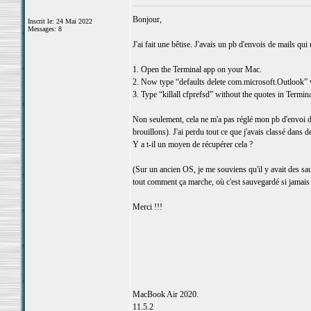
Bonjour,
Inscrit le: 24 Mai 2022
Messages: 8
J'ai fait une bêtise. J'avais un pb d'envois de mails qui 
1. Open the Terminal app on your Mac.
2. Now type “defaults delete com.microsoft.Outlook” w
3. Type “killall cfprefsd” without the quotes in Termina
Non seulement, cela ne m'a pas réglé mon pb d'envoi de
brouillons). J'ai perdu tout ce que j'avais classé dans d
Y a t-il un moyen de récupérer cela ?
(Sur un ancien OS, je me souviens qu'il y avait des sa
tout comment ça marche, où c'est sauvegardé si jamais ça
Merci !!!
MacBook Air 2020.
11.5.2