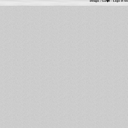
Design :
Ga�l
- Logo et te
Informations :
PowerBook
-
MacBook Pro
-
i