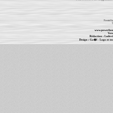
Powered b
T
www.powerboo
Vers
Rédaction :
Ludovi
Design :
Ga�l
- Logo et te
Informations :
PowerBook
-
MacBook Pro
-
i