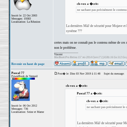
ch-vox a �crit:
ne sachant pas précisément le contenu d
Inscrit le: 22 Oct 2003
Messages: 19383
Localisation: La Réunion
La dernières MàJ de sécurité pour Mojave et 
système ???
certes mais on ne connaît pas le contenu même de ces m
non le problème.
_________________
Vincent
MacBook Pro Retina 15" mi-2014 Core i7 2,5GHz 16 Go 512 Go
Revenir en haut de page
Pascal 77
Post� le: Dim 03 Nov 2019 à 11:48
Sujet du message:
PowerBook de Vermeil
ch-vox a �crit:
Pascal 77 a �crit:
ch-vox a �crit:
Inscrit le: 06 Oct 2012
ne sachant pas précisément le c
Messages: 736
Localisation: Seine et Marne
La dernières MàJ de sécurité pour Mo