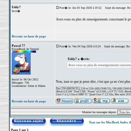
Eddy7
Post� le: Jeu 03 Sep 2020 à 19:52
Sujet du message: Re
Invit�
Avez-vous eu plus de renseignements concernant le probl
Revenir en haut de page
Pascal 77
Post� le: Ven 04 Sep 2020 à 0:24
Sujet du message: Re:
PowerBook de Vermeil
Eddy7 a �crit:
Avez-vous eu plus de renseignements concernant
Inscrit le: 06 Oct 2012
Non, tout ce que je peux dire, c'est que ça ne s'est pl
Messages: 736
Localisation: Seine et Marne
_________________
Duo 230 (68030/33,), 520 et 520c (68LC040/25), 190 (68LC040/66/
iBook G3/500 "Dual USB, "Pismo" (G3/500, ), G4"Ti"/550, iBook
Core i7 à 2,2 Ghz et MBP 15" Quad Core i7 2,5 Ghz, Mac mini 201
Revenir en haut de page
Montrer les messages depuis:
Tout sur les MacBook Index 
Page
1
sur
1