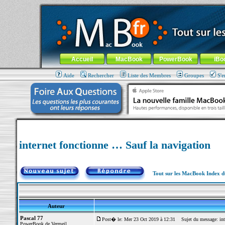
MacBook-fr.com : 100% Apple... 100% nomade !
Aller au contenu
-
Aller au menu général
-
Aller au menu de la
Menu général
Accueil
MacBook
PowerBook
iBo
Aide
Rechercher
Liste des Membres
Groupes
S'e
internet fonctionne … Sauf la navigation
Tout sur les MacBook Index 
Auteur
Pascal 77
Post� le: Mer 23 Oct 2019 à 12:31
Sujet du message: inte
PowerBook de Vermeil