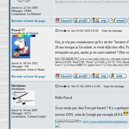
MacBook Pro Retina 15" mi-2014 Core i7 2,5GHz 16 Go 512 Go
Inscrit le: 22 Oct 2003
Messages: 19383
Localisation: La Réunion
Revenir en haut de page
Pascal 77
Post� le: Jeu 24 Oct 2019 à 9:50
Sujet du message:
PowerBook de Vermeil
Oui, je n'ai pas connaissance qu'il y ait des "horaires d
20 ans lorsque je l'ai acheté, et vivait déjà chez elle).
m'inquiète un peu, aurais-je un souci matériel ? Hier soir
_________________
Duo 230 (68030/33,), 520 et 520c (68LC040/25), 190 (68LC040/66/
iBook G3/500 "Dual USB, "Pismo" (G3/500, ), G4"Ti"/550, iBook
Inscrit le: 06 Oct 2012
Core i7 à 2,2 Ghz et MBP 15" Quad Core i7 2,5 Ghz, Mac mini 201
Messages: 736
Localisation: Seine et Marne
Revenir en haut de page
blackjmac
Post� le: Ven 25 Oct 2019 à 13:40
Sujet du message:
Modérateur
Hello Pascal
Tu ne serais pas chez Free par hasard ? Il y a quelques
Inscrit le: 04 Jan 2005
Messages: 16711
serveur DNS, celui de Google par exemple (8.8.8.
Localisation: /Library/Scripts/
_________________
La mine d'or pour OS X -
http://www.versiontracker.com/macosx/