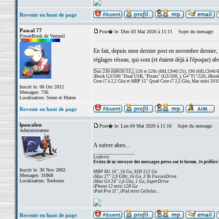
Revenir en haut de page
Pascal 77
Post� le: Dim 03 Mai 2020 à 11:11
Sujet du message:
PowerBook de Vermeil
En fait, depuis mon dernier post en novembre dernier, ç
réglages réseau, qui sont (et étaient déjà à l'époque) 
_________________
Duo 230 (68030/33,), 520 et 520c (68LC040/25), 190 (68LC040/66/
iBook G3/500 "Dual USB, "Pismo" (G3/500, ), G4"Ti"/550, iBook
Core i7 à 2,2 Ghz et MBP 15" Quad Core i7 2,5 Ghz, Mac mini 201
Inscrit le: 06 Oct 2012
Messages: 736
Localisation: Seine et Marne
Revenir en haut de page
lpascalon
Post� le: Lun 04 Mai 2020 à 11:16
Sujet du message:
Administrateur
A suivre alors...
_________________
Ludovic
Evitez de m'envoyer des messages perso sur le forum. Je préfère 
Inscrit le: 30 Nov 2002
MBP M1 16", 16 Go, SSD 512 Go
Messages: 31868
iMac 27" 2,9 GHz, 16 Go, 3 To FusionDrive
Localisation: Toulouse
iMac G4 24" 1,6 Ghz, 1 Go, SuperDrive
iPhone 12 mini 128 Go
iPad Pro 11", iPad mini Cellular...
Revenir en haut de page