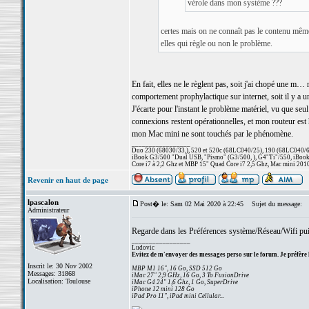
vérole dans mon système ???
certes mais on ne connaît pas le contenu même
elles qui règle ou non le problème.
En fait, elles ne le règlent pas, soit j'ai chopé une m
comportement prophylactique sur internet, soit il y a 
J'écarte pour l'instant le problème matériel, vu que seul
connexions restent opérationnelles, et mon routeur est
mon Mac mini ne sont touchés par le phénomène.
_________________
Duo 230 (68030/33,), 520 et 520c (68LC040/25), 190 (68LC040/66/
iBook G3/500 "Dual USB, "Pismo" (G3/500, ), G4"Ti"/550, iBook
Core i7 à 2,2 Ghz et MBP 15" Quad Core i7 2,5 Ghz, Mac mini 201
Revenir en haut de page
lpascalon
Post� le: Sam 02 Mai 2020 à 22:45
Sujet du message:
Administrateur
Regarde dans les Préférences système/Réseau/Wifi pui
_________________
Ludovic
Evitez de m'envoyer des messages perso sur le forum. Je préfère 
Inscrit le: 30 Nov 2002
MBP M1 16", 16 Go, SSD 512 Go
Messages: 31868
iMac 27" 2,9 GHz, 16 Go, 3 To FusionDrive
Localisation: Toulouse
iMac G4 24" 1,6 Ghz, 1 Go, SuperDrive
iPhone 12 mini 128 Go
iPad Pro 11", iPad mini Cellular...