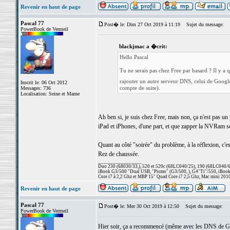
Revenir en haut de page
Pascal 77
Post� le: Dim 27 Oct 2019 à 11:19
Sujet du message:
PowerBook de Vermeil
blackjmac a �crit:
Hello Pascal
Tu ne serais pas chez Free par hasard ? Il y a 
rajouter un autre serveur DNS, celui de Googl
Inscrit le: 06 Oct 2012
compte de suite).
Messages: 736
Localisation: Seine et Marne
Ah ben si, je suis chez Free, mais non, ça n'est pas u
iPad et iPhones, d'une part, et que zapper la NVRam sol
Quant au côté "soirée" du problème, à la réflexion, c'es
Rez de chaussée.
_________________
Duo 230 (68030/33,), 520 et 520c (68LC040/25), 190 (68LC040/66/
iBook G3/500 "Dual USB, "Pismo" (G3/500, ), G4"Ti"/550, iBook
Core i7 à 2,2 Ghz et MBP 15" Quad Core i7 2,5 Ghz, Mac mini 201
Revenir en haut de page
Pascal 77
Post� le: Mer 30 Oct 2019 à 12:50
Sujet du message:
PowerBook de Vermeil
Hier soir, ça a recommencé (même avec les DNS de Googl