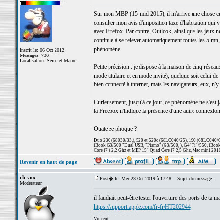
Sur mon MBP (15' mid 2015), il m'arrive une chose curi
consulter mon avis d'imposition taxe d'habitation qui ve
avec Firefox. Par contre, Outlook, ainsi que les jeux n
continue à se relever automatiquement toutes les 5 mn, 
phénomène.
Inscrit le: 06 Oct 2012
Messages: 736
Localisation: Seine et Marne
Petite précision : je dispose à la maison de cinq rése
mode titulaire et en mode invité), quelque soit celui 
bien connecté à internet, mais les navigateurs, eux, n
Curieusement, jusqu'à ce jour, ce phénomène ne s'est jam
la Freebox n'indique la présence d'une autre connexio
Ouate ze phoque ?
_________________
Duo 230 (68030/33,), 520 et 520c (68LC040/25), 190 (68LC040/66/
iBook G3/500 "Dual USB, "Pismo" (G3/500, ), G4"Ti"/550, iBook
Core i7 à 2,2 Ghz et MBP 15" Quad Core i7 2,5 Ghz, Mac mini 201
Revenir en haut de page
ch-vox
Post� le: Mer 23 Oct 2019 à 17:48
Sujet du message:
Modérateur
il faudrait peut-être tester l'ouverture des ports de ta m
https://support.apple.com/fr-fr/HT202944
_________________
Vincent