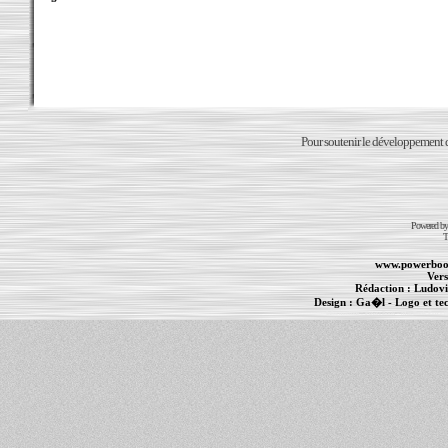
Pour soutenir le développement du
Powered b
T
www.powerboo
Vers
Rédaction :
Ludovi
Design :
Ga�l
- Logo et te
Informations :
PowerBook
-
MacBook Pro
-
i