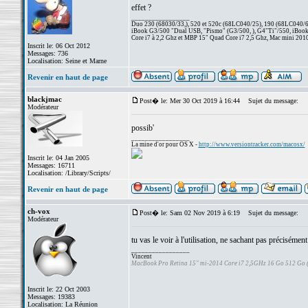
effet ?
_________________
Duo 230 (68030/33,), 520 et 520c (68LC040/25), 190 (68LC040/66/
iBook G3/500 "Dual USB, "Pismo" (G3/500, ), G4"Ti"/550, iBook
Core i7 à 2,2 Ghz et MBP 15" Quad Core i7 2,5 Ghz, Mac mini 201
Inscrit le: 06 Oct 2012
Messages: 736
Localisation: Seine et Marne
Revenir en haut de page
blackjmac
Post� le: Mer 30 Oct 2019 à 16:44
Sujet du message:
Modérateur
possib'
_________________
La mine d'or pour OS X -
http://www.versiontracker.com/macosx/
Inscrit le: 04 Jan 2005
Messages: 16711
Localisation: /Library/Scripts/
Revenir en haut de page
ch-vox
Post� le: Sam 02 Nov 2019 à 6:19
Sujet du message:
Modérateur
tu vas le voir à l'utilisation, ne sachant pas précisément
_________________
Vincent
MacBook Pro Retina 15" mi-2014 Core i7 2,5GHz 16 Go 512 Go
Inscrit le: 22 Oct 2003
Messages: 19383
Localisation: La Réunion