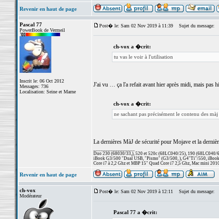
Revenir en haut de page
Pascal 77
Post� le: Sam 02 Nov 2019 à 11:39
Sujet du message:
PowerBook de Vermeil
ch-vox a �crit:
tu vas le voir à l'utilisation
Inscrit le: 06 Oct 2012
J'ai vu … ça l'a refait avant hier après midi, mais pas hi
Messages: 736
Localisation: Seine et Marne
ch-vox a �crit:
ne sachant pas précisément le contenu des màj q
La dernières MàJ de sécurité pour Mojave et la derniè
_________________
Duo 230 (68030/33,), 520 et 520c (68LC040/25), 190 (68LC040/66/
iBook G3/500 "Dual USB, "Pismo" (G3/500, ), G4"Ti"/550, iBook
Core i7 à 2,2 Ghz et MBP 15" Quad Core i7 2,5 Ghz, Mac mini 201
Revenir en haut de page
ch-vox
Post� le: Sam 02 Nov 2019 à 12:11
Sujet du message:
Modérateur
Pascal 77 a �crit: