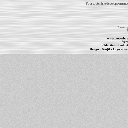
Pour soutenir le développement du
Powered b
T
www.powerboo
Vers
Rédaction :
Ludovi
Design :
Ga�l
- Logo et te
Informations :
PowerBook
-
MacBook Pro
-
i