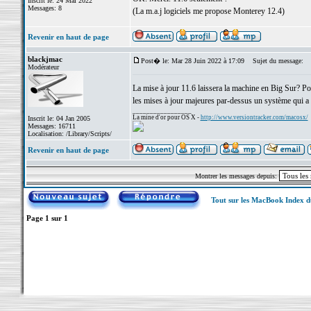
Inscrit le: 24 Mai 2022
Messages: 8
(La m.a.j logiciels me propose Monterey 12.4)
Revenir en haut de page
blackjmac
Post� le: Mar 28 Juin 2022 à 17:09
Sujet du message:
Modérateur
La mise à jour 11.6 laissera la machine en Big Sur? Pou
les mises à jour majeures par-dessus un système qui a d
_________________
La mine d'or pour OS X -
http://www.versiontracker.com/macosx/
Inscrit le: 04 Jan 2005
Messages: 16711
Localisation: /Library/Scripts/
Revenir en haut de page
Montrer les messages depuis:
Tout sur les MacBook Index 
Page
1
sur
1