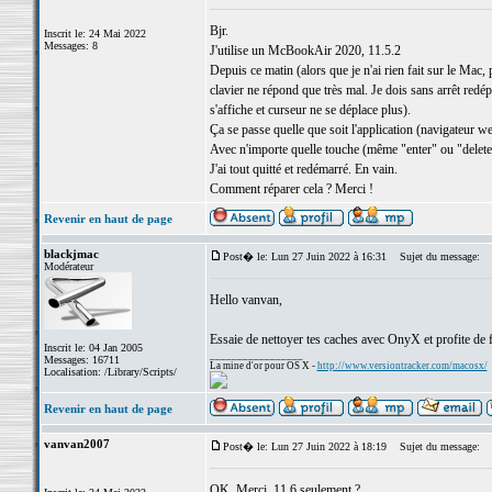
Bjr.
Inscrit le: 24 Mai 2022
Messages: 8
J'utilise un McBookAir 2020, 11.5.2
Depuis ce matin (alors que je n'ai rien fait sur le Mac,
clavier ne répond que très mal. Je dois sans arrêt redép
s'affiche et curseur ne se déplace plus).
Ça se passe quelle que soit l'application (navigateur w
Avec n'importe quelle touche (même "enter" ou "delet
J'ai tout quitté et redémarré. En vain.
Comment réparer cela ? Merci !
Revenir en haut de page
blackjmac
Post� le: Lun 27 Juin 2022 à 16:31
Sujet du message:
Modérateur
Hello vanvan,
Essaie de nettoyer tes caches avec OnyX et profite de f
Inscrit le: 04 Jan 2005
_________________
Messages: 16711
La mine d'or pour OS X -
http://www.versiontracker.com/macosx/
Localisation: /Library/Scripts/
Revenir en haut de page
vanvan2007
Post� le: Lun 27 Juin 2022 à 18:19
Sujet du message:
OK. Merci. 11.6 seulement ?