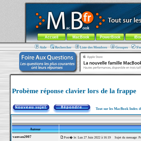
MacBook-fr.com : 100% Apple... 100% nomade !
Aller au contenu
-
Aller au menu général
-
Aller au menu de la
Menu général
Accueil
MacBook
PowerBook
iBo
Aide
Rechercher
Liste des Membres
Groupes
S'e
Probème réponse clavier lors de la frappe
Tout sur les MacBook Index 
Auteur
vanvan2007
Post� le: Lun 27 Juin 2022 à 16:19
Sujet du message: Prob