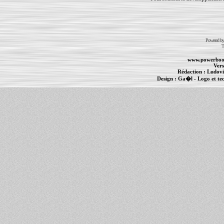
Powered b
T
www.powerboo
Vers
Rédaction :
Ludovi
Design :
Ga�l
- Logo et te
Informations :
PowerBook
-
MacBook Pro
-
i