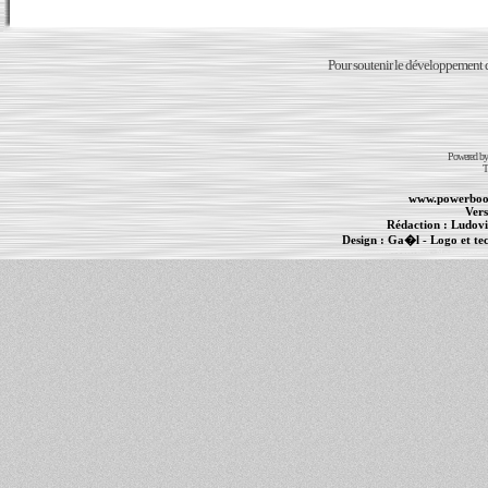
Pour soutenir le développement du
Powered b
T
www.powerboo
Vers
Rédaction :
Ludovi
Design :
Ga�l
- Logo et te
Informations :
PowerBook
-
MacBook Pro
-
i