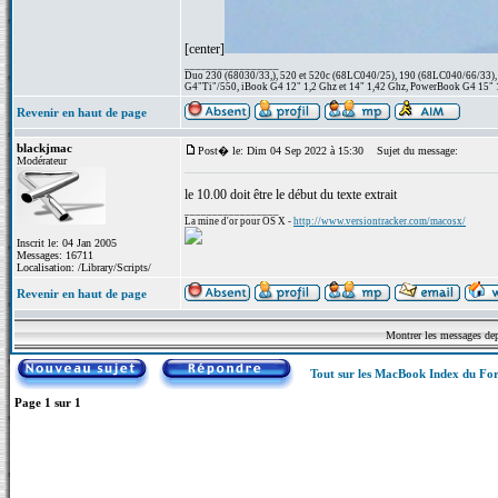
[center]
_________________
Duo 230 (68030/33,), 520 et 520c (68LC040/25), 190 (68LC040/66/33), 1
G4"Ti"/550, iBook G4 12" 1,2 Ghz et 14" 1,42 Ghz, PowerBook G4 15" 1
Revenir en haut de page
blackjmac
Post� le: Dim 04 Sep 2022 à 15:30
Sujet du message:
Modérateur
le 10.00 doit être le début du texte extrait
_________________
La mine d'or pour OS X -
http://www.versiontracker.com/macosx/
Inscrit le: 04 Jan 2005
Messages: 16711
Localisation: /Library/Scripts/
Revenir en haut de page
Montrer les messages de
Tout sur les MacBook Index du F
Page
1
sur
1