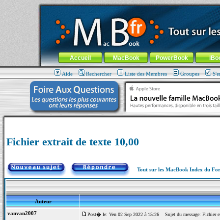
MacBook-fr.com : 100% Apple... 100% nomade !
Aller au contenu
-
Aller au menu général
-
Aller au menu de la
Menu général
Accueil
MacBook
PowerBook
iBo
Aide
Rechercher
Liste des Membres
Groupes
S'e
Fichier extrait de texte 10,00
Tout sur les MacBook Index du F
Auteur
vanvan2007
Post� le: Ven 02 Sep 2022 à 15:26
Sujet du message: Fichier ex