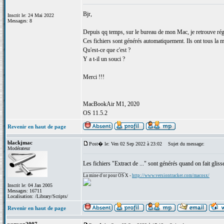
Bjr,
Inscrit le: 24 Mai 2022
Messages: 8
Depuis qq temps, sur le bureau de mon Mac, je retrouve régul
Ces fichiers sont générés automatiquement. Ils ont tous la mê
Qu'est-ce que c'est ?
Y a t-il un souci ?
Merci !!!
MacBookAir M1, 2020
OS 11.5.2
Revenir en haut de page
blackjmac
Post� le: Ven 02 Sep 2022 à 23:02
Sujet du message:
Modérateur
Les fichiers "Extract de ..." sont générés quand on fait glis
_________________
La mine d'or pour OS X -
http://www.versiontracker.com/macosx/
Inscrit le: 04 Jan 2005
Messages: 16711
Localisation: /Library/Scripts/
Revenir en haut de page