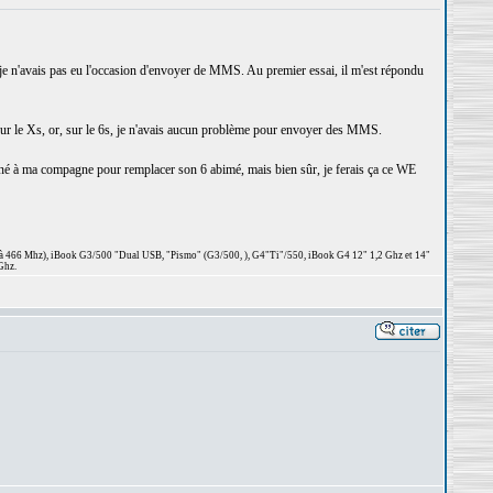
 je n'avais pas eu l'occasion d'envoyer de MMS. Au premier essai, il m'est répondu
e sur le Xs, or, sur le 6s, je n'avais aucun problème pour envoyer des MMS.
donné à ma compagne pour remplacer son 6 abimé, mais bien sûr, je ferais ça ce WE
 à 466 Mhz), iBook G3/500 "Dual USB, "Pismo" (G3/500, ), G4"Ti"/550, iBook G4 12" 1,2 Ghz et 14"
Ghz.