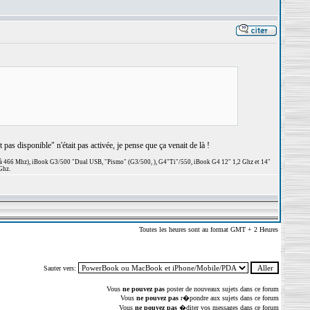
pas disponible" n'était pas activée, je pense que ça venait de là !
 à 466 Mhz), iBook G3/500 "Dual USB, "Pismo" (G3/500, ), G4"Ti"/550, iBook G4 12" 1,2 Ghz et 14"
Ghz.
Toutes les heures sont au format GMT + 2 Heures
Sauter vers:
Vous
ne pouvez pas
poster de nouveaux sujets dans ce forum
Vous
ne pouvez pas
r�pondre aux sujets dans ce forum
Vous
ne pouvez pas
�diter vos messages dans ce forum