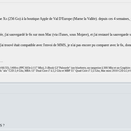
iPhone Xs (256 Go) à la boutique Apple de Val D'Europe (Marne la Vallée). depuis ces 4 semaines,
vée, j'ai sauvegardé le 6s sur mon Mac (via iTunes, sous Mojave), et j'ai restauré la sauvegard
ue j'ai trouvé était compatible avec l'envoi de MMS, je n'ai pas encore pu comparer avec le 6s, 
n …
66/33), 1400cs (PPC 603e à 117 Mhz), 3 iBook G3"Palourde" (un blueberry, un tangerine à 300 Mhz et un Graphite
 "alu" C2D 2,4 Ghz, MBA 13" Dual Core i7 à 2,2 Ghz et MBP 15" Quad Core i7 2,5 Ghz, Mac mini 2010 C2D à 2,4 
MS ?