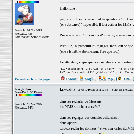
Hello folks,
j'ai, depuis le mois passé, fait l'acquisition d'un 
(en substance) "Impossible il faut activer les MMS".
Inscrit le: 06 Oct 2012
Messages: 736
Précédemment, j'utilisais un iPhone 6s, et à son arri
Localisation: Seine et Marne
Bien sûr, j'ai parcouru les réglages, mais tout ce q
(elle a le même abonnement Free que moi).
En attendant, si quelqu'un a une idée sur la questio
_________________
Duo 230 (68030/33,), 520 et 520c (68LC040/25), 190 (68LC040/
1,42 Ghz, PowerBook G4 15" 1,25 Ghz et 12" 1,33 Ghz, MacBook
Revenir en haut de page
love_leeloo
Post� le: Jeu 06 D�c 2018 à 12:56
Sujet du message:
PowerBook G3 Bronze
dans les réglages de Message :
Inscrit le: 11 Mar 2004
les MMS sont bien activés ?
Messages: 5473
dans les réglages des données cellulaires :
dans options
tu peux régler les données ? et vérifier celles du M