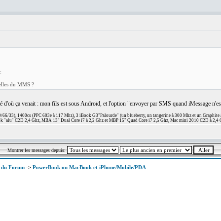
:
:
celles du MMS ?
vé d'où ça venait : mon fils est sous Androïd, et l'option "envoyer par SMS quand iMessage n'est 
66/33), 1400cs (PPC 603e à 117 Mhz), 3 iBook G3"Palourde" (un blueberry, un tangerine à 300 Mhz et un Graphite
 "alu" C2D 2,4 Ghz, MBA 13" Dual Core i7 à 2,2 Ghz et MBP 15" Quad Core i7 2,5 Ghz, Mac mini 2010 C2D à 2,4 
Montrer les messages depuis:
x du Forum
->
PowerBook ou MacBook et iPhone/Mobile/PDA