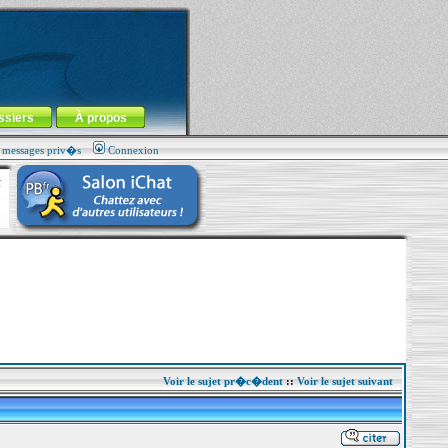
ssiers
À propos
s messages priv�s
Connexion
Voir le sujet pr�c�dent
::
Voir le sujet suivant