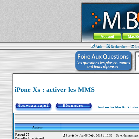
MacBook-fr.com : 100% Apple... 100% nom
Aller au contenu
-
Aller au menu 
Menu général
Accueil
MacB
Aide
Rechercher
Li
iPone Xs : activer les MMS
Tout sur les MacBook Inde
Auteur
Pascal 77
Post� le: Jeu 06 D�c 2018 à 10:32
Sujet du message: 
PowerBook de Vermeil