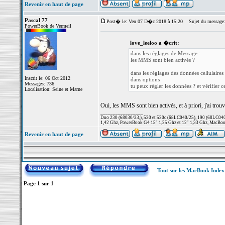
Revenir en haut de page
Pascal 77
Post� le: Ven 07 D�c 2018 à 15:20
Sujet du message
PowerBook de Vermeil
love_leeloo a �crit:
dans les réglages de Message :
les MMS sont bien activés ?
dans les réglages des données cellulaires 
Inscrit le: 06 Oct 2012
dans options
Messages: 736
tu peux régler les données ? et vérifier 
Localisation: Seine et Marne
Oui, les MMS sont bien activés, et à priori, j'ai trou
_________________
Duo 230 (68030/33,), 520 et 520c (68LC040/25), 190 (68LC040/
1,42 Ghz, PowerBook G4 15" 1,25 Ghz et 12" 1,33 Ghz, MacBook
Revenir en haut de page
Tout sur les MacBook Inde
Page
1
sur
1