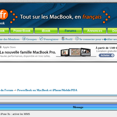
ade !
général
-
Aller au menu de la rubrique
ook
PowerBook
iBook
Forums
Annonces
Do
ste des Membres
Groupes
S'enregistrer
Profil
Se connecter pour v�rifier se
x du Forum
->
PowerBook ou MacBook et iPhone/Mobile/PDA
Message
iPone Xs : activer les MMS