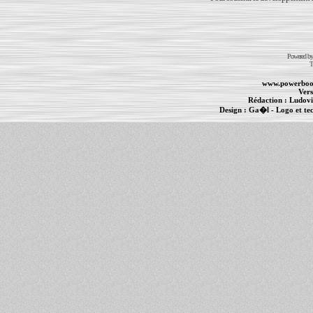
Powered b
T
www.powerboo
Vers
Rédaction :
Ludovi
Design :
Ga�l
- Logo et te
Informations :
PowerBook
-
MacBook Pro
-
i