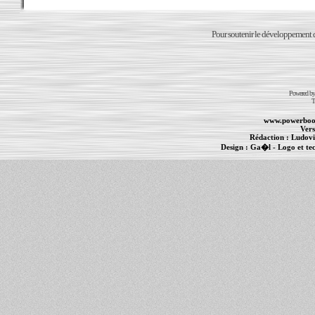
Pour soutenir le développement du
Powered b
T
www.powerboo
Vers
Rédaction :
Ludovi
Design :
Ga�l
- Logo et te
Informations :
PowerBook
-
MacBook Pro
-
i