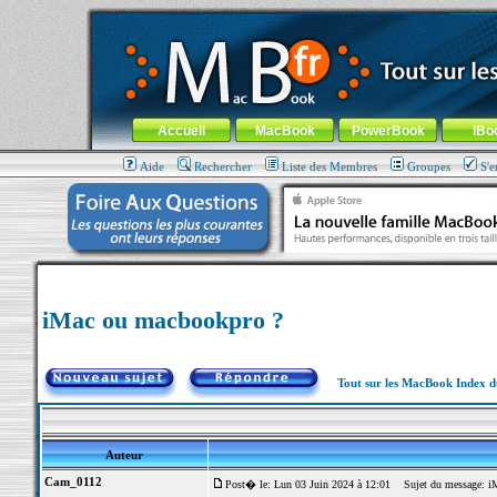
MacBook-fr.com : 100% Apple... 100% nomade !
Aller au contenu
-
Aller au menu général
-
Aller au menu de la
Menu général
Accueil
MacBook
PowerBook
iBo
Aide
Rechercher
Liste des Membres
Groupes
S'e
iMac ou macbookpro ?
Tout sur les MacBook Index 
Auteur
Cam_0112
Post� le: Lun 03 Juin 2024 à 12:01
Sujet du message: iM