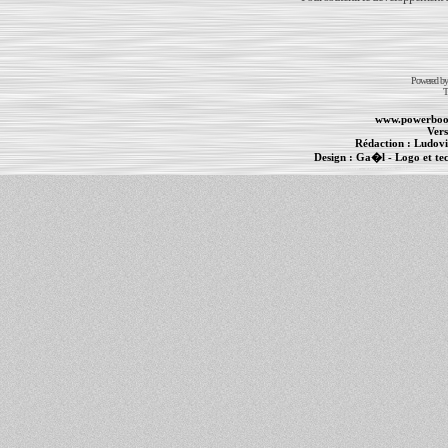
Powered b
T
www.powerboo
Vers
Rédaction :
Ludovi
Design :
Ga�l
- Logo et te
Informations :
PowerBook
-
MacBook Pro
-
i