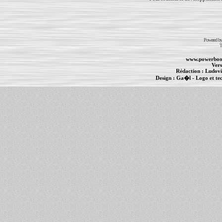
Powered b
T
www.powerboo
Vers
Rédaction :
Ludovi
Design :
Ga�l
- Logo et te
Informations :
PowerBook
-
MacBook Pro
-
i