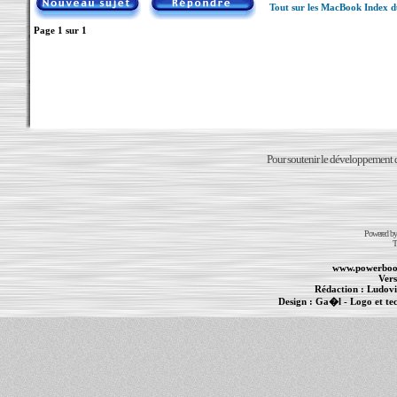
Tout sur les MacBook Index 
Page
1
sur
1
Pour soutenir le développement du
Powered b
T
www.powerboo
Vers
Rédaction :
Ludovi
Design :
Ga�l
- Logo et te
Informations :
PowerBook
-
MacBook Pro
-
i