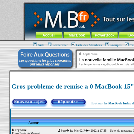
MacBook-fr.com : 100% Apple... 100% nomade !
Aller au contenu
-
Aller au menu général
-
Aller au menu de la
Menu général
Accueil
MacBook
PowerBook
iBo
Aide
Rechercher
Liste des Membres
Groupes
S'e
Gros probleme de remise a 0 MacBook 15"
Tout sur les MacBook Index 
Auteur
Karyboue
Post� le: Mer 02 F�v 2022 à 17:35
Sujet du message: G
PowerBook de Muguet