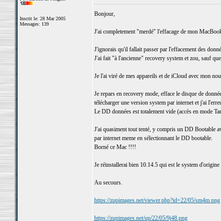
Bonjour,
Inscrit le: 28 Mar 2005
Messages: 139
J'ai completement "merdé" l'effacage de mon MacBoo
J'ignorais qu'il fallait passer par l'effacement des donn
J'ai fait "à l'ancienne" recovery system et zou, sauf que
Je l'ai viré de mes appareils et de iCloud avec mon n
Je repars en recovery mode, efface le disque de donnée
télécharger une version system par internet et j'ai l'er
Le DD données est totalement vide (accès en mode Targe
J'ai quasiment tout tenté, y compris un DD Bootable av
par internet meme en sélectionnant le DD bootable.
Borné ce Mac !!!!
Je réinstallerai bien 10.14.5 qui est le system d'origin
Au secours.
https://zupimages.net/viewer.php?id=22/05/sm4m.png
https://zupimages.net/up/22/05/9j48.png