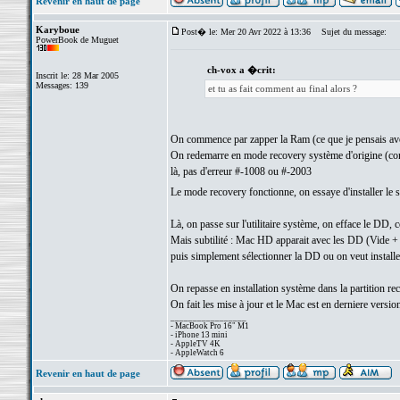
Revenir en haut de page
Karyboue
Post� le: Mer 20 Avr 2022 à 13:36
Sujet du message:
PowerBook de Muguet
ch-vox a �crit:
Inscrit le: 28 Mar 2005
Messages: 139
et tu as fait comment au final alors ?
On commence par zapper la Ram (ce que je pensais avoi
On redemarre en mode recovery système d'origine (com
là, pas d'erreur #-1008 ou #-2003
Le mode recovery fonctionne, on essaye d'installer le 
Là, on passe sur l'utilitaire système, on efface le DD, ce
Mais subtilité : Mac HD apparait avec les DD (Vide + 
puis simplement sélectionner la DD ou on veut installer 
On repasse en installation système dans la partition re
On fait les mise à jour et le Mac est en derniere versi
_________________
- MacBook Pro 16" M1
- iPhone 13 mini
- AppleTV 4K
- AppleWatch 6
Revenir en haut de page