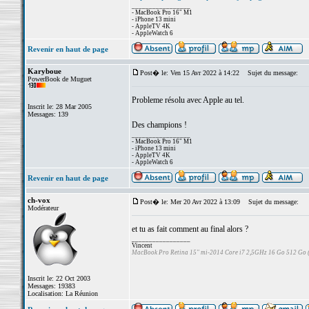
_________________
- MacBook Pro 16" M1
- iPhone 13 mini
- AppleTV 4K
- AppleWatch 6
Revenir en haut de page
Karyboue
Post� le: Ven 15 Avr 2022 à 14:22
Sujet du message:
PowerBook de Muguet
Probleme résolu avec Apple au tel.
Inscrit le: 28 Mar 2005
Messages: 139
Des champions !
_________________
- MacBook Pro 16" M1
- iPhone 13 mini
- AppleTV 4K
- AppleWatch 6
Revenir en haut de page
ch-vox
Post� le: Mer 20 Avr 2022 à 13:09
Sujet du message:
Modérateur
et tu as fait comment au final alors ?
_________________
Vincent
MacBook Pro Retina 15" mi-2014 Core i7 2,5GHz 16 Go 512 Go
Inscrit le: 22 Oct 2003
Messages: 19383
Localisation: La Réunion