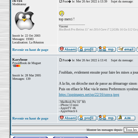
ch-vox
Post� le: Mer 20 Avr 2022 à 13:39
Sujet du message:
Modérateur
top merci !
_________________
Vincent
MacBook Pro Retina 15" mi-2014 Core i7 2,5GHz 16 Go 512 Go
Inscrit le: 22 Oct 2003
Messages: 19383
Localisation: La Réunion
Revenir en haut de page
Karyboue
Post� le: Mer 20 Avr 2022 à 13:41
Sujet du message:
PowerBook de Muguet
J'oubliais, evidement ensuite pour faire les mises a jour
Inscrit le: 28 Mar 2005
Messages: 139
A la fin, on décoche mot de passe au démarrage sinon
Puis on efface le Mac via le menu Preferences système (
https://zupimages.net/up/22/16/xmva.jpeg
_________________
- MacBook Pro 16" M1
- iPhone 13 mini
- AppleTV 4K
- AppleWatch 6
Revenir en haut de page
Montrer les messages depuis: