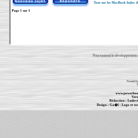
Tout sur les MacBook Index 
Page
1
sur
1
Pour soutenir le développement du
Powered b
T
www.powerboo
Vers
Rédaction :
Ludovi
Design :
Ga�l
- Logo et te
Informations :
PowerBook
-
MacBook Pro
-
i