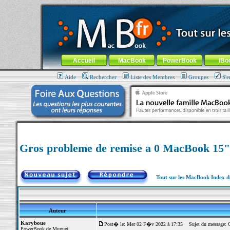
MacBook-fr.com : 100% Apple... 100% nomade !
Aller au contenu
-
Aller au menu général
-
Aller au menu de la
Menu général
Accueil
MacBook
PowerBook
iBo
Aide
Rechercher
Liste des Membres
Groupes
S'e
Gros probleme de remise a 0 MacBook 15"
Tout sur les MacBook Index 
Auteur
Karyboue
Post� le: Mer 02 F�v 2022 à 17:35
Sujet du message: G
PowerBook de Muguet