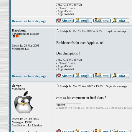
_________________
- MacBook Pro 16" M1
- iPhone 13 mini
- AppleTV 4K
- AppleWatch 6
Revenir en haut de page
Karyboue
Post� le: Ven 15 Avr 2022 à 14:22
Sujet du message:
PowerBook de Muguet
Probleme résolu avec Apple au tel.
Inscrit le: 28 Mar 2005
Messages: 139
Des champions !
_________________
- MacBook Pro 16" M1
- iPhone 13 mini
- AppleTV 4K
- AppleWatch 6
Revenir en haut de page
ch-vox
Post� le: Mer 20 Avr 2022 à 13:09
Sujet du message:
Modérateur
et tu as fait comment au final alors ?
_________________
Vincent
MacBook Pro Retina 15" mi-2014 Core i7 2,5GHz 16 Go 512 Go
Inscrit le: 22 Oct 2003
Messages: 19383
Localisation: La Réunion