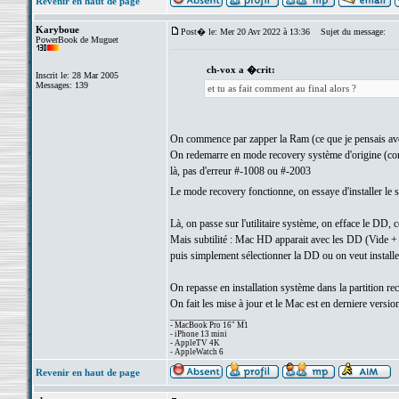
Revenir en haut de page
Karyboue
Post� le: Mer 20 Avr 2022 à 13:36
Sujet du message:
PowerBook de Muguet
ch-vox a �crit:
Inscrit le: 28 Mar 2005
Messages: 139
et tu as fait comment au final alors ?
On commence par zapper la Ram (ce que je pensais avoi
On redemarre en mode recovery système d'origine (com
là, pas d'erreur #-1008 ou #-2003
Le mode recovery fonctionne, on essaye d'installer le 
Là, on passe sur l'utilitaire système, on efface le DD, ce
Mais subtilité : Mac HD apparait avec les DD (Vide + 
puis simplement sélectionner la DD ou on veut installer 
On repasse en installation système dans la partition re
On fait les mise à jour et le Mac est en derniere versi
_________________
- MacBook Pro 16" M1
- iPhone 13 mini
- AppleTV 4K
- AppleWatch 6
Revenir en haut de page