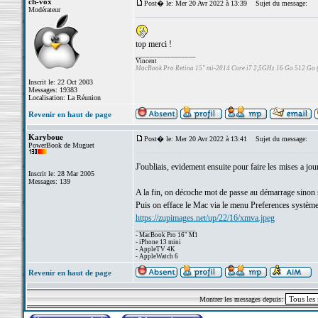
ch-vox
Post� le: Mer 20 Avr 2022 à 13:39
Sujet du message:
Modérateur
top merci !
_________________
Vincent
MacBook Pro Retina 15" mi-2014 Core i7 2,5GHz 16 Go 512 Go
Inscrit le: 22 Oct 2003
Messages: 19383
Localisation: La Réunion
Revenir en haut de page
Karyboue
Post� le: Mer 20 Avr 2022 à 13:41
Sujet du message:
PowerBook de Muguet
J'oubliais, evidement ensuite pour faire les mises a jour
Inscrit le: 28 Mar 2005
Messages: 139
A la fin, on décoche mot de passe au démarrage sinon
Puis on efface le Mac via le menu Preferences système (
https://zupimages.net/up/22/16/xmva.jpeg
_________________
- MacBook Pro 16" M1
- iPhone 13 mini
- AppleTV 4K
- AppleWatch 6
Revenir en haut de page
Montrer les messages depuis: