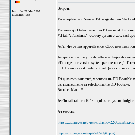
Bonjour,
Inscrit le: 28 Mar 2005
Messages: 139
J'ai completement "merdé" l'effacage de mon MacBoo
J'ignorais qu'il fallait passer par l'effacement des donn
J'ai fait "à l'ancienne" recovery system et zou, sauf que
Je l'ai viré de mes appareils et de iCloud avec mon n
Je repars en recovery mode, efface le disque de donnée
télécharger une version system par internet et j'ai l'er
Le DD données est totalement vide (accès en mode Targe
J'ai quasiment tout tenté, y compris un DD Bootable av
par internet meme en sélectionnant le DD bootable.
Borné ce Mac !!!!
Je réinstallerai bien 10.14.5 qui est le system d'origin
Au secours.
https://zupimages.net/viewer.php?id=22/05/sm4m.png
https://zupimages.net/up/22/05/9j48.png