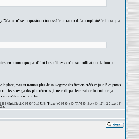
e ça "à la main" serait quasiment impossible en raison de la complexité de la manip à
 est en automatique par défaut lorsqu'il n'y a qu'un seul utilisateur). Le bouton
a place, mais tu n'aurais plus de sauvegarde des fichiers créés ce jour là et jamais
parmi les sauvegardes plus récentes, je ne te dis pas le travail de fourmi que ça
 sûr qu'ils soient "en clair".
 à 466 Mhz), iBook G3/500 "Dual USB, "Pismo" (G3/500, ), G4"Ti"/550, iBook G4 12" 1,2 Ghz et 14"
Ghz.