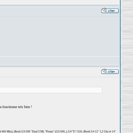
 fonctionne très bien !
 à 466 Mhz), iBook G3/500 "Dual USB, "Pismo" (G3/500, ), G4"Ti"/550, iBook G4 12" 1,2 Ghz et 14"