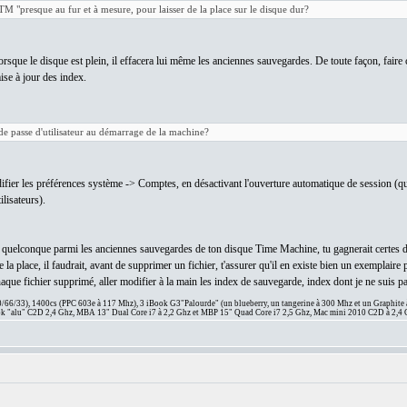
M "presque au fur et à mesure, pour laisser de la place sur le disque dur?
lorsque le disque est plein, il effacera lui même les anciennes sauvegardes. De toute façon, fair
ise à jour des index.
e passe d'utilisateur au démarrage de la machine?
odifier les préférences système -> Comptes, en désactivant l'ouverture automatique de session (qui
lisateurs).
quelconque parmi les anciennes sauvegardes de ton disque Time Machine, tu gagnerait certes de l
la place, il faudrait, avant de supprimer un fichier, t'assurer qu'il en existe bien un exemplaire 
chaque fichier supprimé, aller modifier à la main les index de sauvegarde, index dont je ne suis pas
66/33), 1400cs (PPC 603e à 117 Mhz), 3 iBook G3"Palourde" (un blueberry, un tangerine à 300 Mhz et un Graphite
 "alu" C2D 2,4 Ghz, MBA 13" Dual Core i7 à 2,2 Ghz et MBP 15" Quad Core i7 2,5 Ghz, Mac mini 2010 C2D à 2,4 