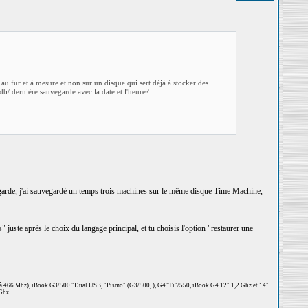
au fur et à mesure et non sur un disque qui sert déjà à stocker des
db/ dernière sauvegarde avec la date et l'heure?
vegarde, j'ai sauvegardé un temps trois machines sur le même disque Time Machine,
 juste après le choix du langage principal, et tu choisis l'option "restaurer une
 à 466 Mhz), iBook G3/500 "Dual USB, "Pismo" (G3/500, ), G4"Ti"/550, iBook G4 12" 1,2 Ghz et 14"
Ghz.