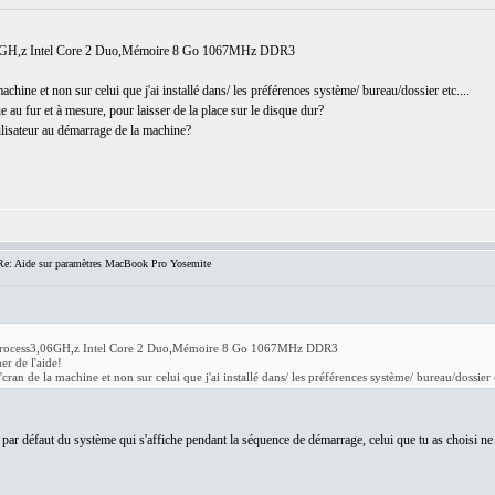
06GH,z Intel Core 2 Duo,Mémoire 8 Go 1067MHz DDR3
chine et non sur celui que j'ai installé dans/ les préférences système/ bureau/dossier etc....
au fur et à mesure, pour laisser de la place sur le disque dur?
ilisateur au démarrage de la machine?
e: Aide sur paramètres MacBook Pro Yosemite
 Process3,06GH,z Intel Core 2 Duo,Mémoire 8 Go 1067MHz DDR3
er de l'aide!
ran de la machine et non sur celui que j'ai installé dans/ les préférences système/ bureau/dossier e
 par défaut du système qui s'affiche pendant la séquence de démarrage, celui que tu as choisi ne 