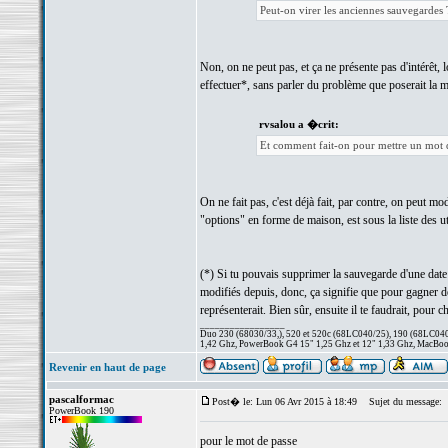
Peut-on virer les anciennes sauvegardes T
Non, on ne peut pas, et ça ne présente pas d'intérêt, 
effectuer*, sans parler du problème que poserait la m
rvsalou a �crit:
Et comment fait-on pour mettre un mot d
On ne fait pas, c'est déjà fait, par contre, on peut m
"options" en forme de maison, est sous la liste des uti
(*) Si tu pouvais supprimer la sauvegarde d'une date 
modifiés depuis, donc, ça signifie que pour gagner de 
représenterait. Bien sûr, ensuite il te faudrait, pour 
_________________
Duo 230 (68030/33,), 520 et 520c (68LC040/25), 190 (68LC040/
1,42 Ghz, PowerBook G4 15" 1,25 Ghz et 12" 1,33 Ghz, MacBook
Revenir en haut de page
pascalformac
Post� le: Lun 06 Avr 2015 à 18:49
Sujet du message:
PowerBook 190
pour le mot de passe