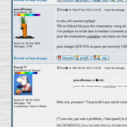
Revenir en haut de page
pascalformac
Post� le: Mar 07 Avr 2015 à 14:05
Sujet du message:
PowerBook 190
et cela a été souvent expliqué
TM est d'abord fait pour des restaurations -recup de
c'est pratique on recule dans la machine à remonter ju
pour des restaurations
completes
vaut mieux un clon
Inscrit le: 04 Sep 2004
pour changer QUE l'OS on passe par recovery( CMD
Messages: 3734
Revenir en haut de page
Pascal 77
Post� le: Mer 08 Avr 2015 à 10:02
Sujet du message:
PowerBook de Vermeil
pascalformac a �crit:
pour des restaurations
completes
vaut mi
Inscrit le: 06 Oct 2012
Mais non, pourquoi ? J'ai procédé à pas mal de rest
Messages: 736
Localisation: Seine et Marne
(*) non non, pas suite à problème, c'était quand j'a
_________________
Duo 230 (68030/33,), 520 et 520c (68LC040/25), 190 (68LC040/