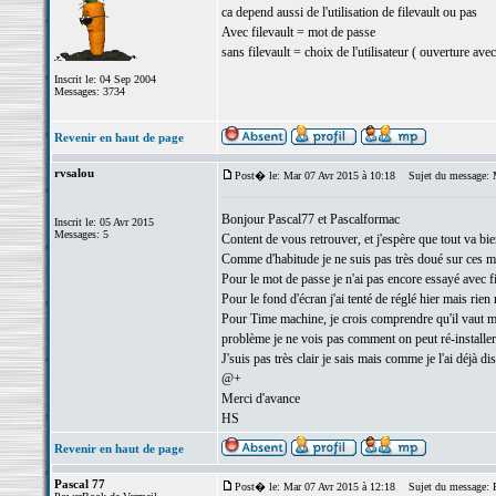
ca depend aussi de l'utilisation de filevault ou pas
Avec filevault = mot de passe
sans filevault = choix de l'utilisateur ( ouverture ave
Inscrit le: 04 Sep 2004
Messages: 3734
Revenir en haut de page
rvsalou
Post� le: Mar 07 Avr 2015 à 10:18
Sujet du message: 
Bonjour Pascal77 et Pascalformac
Inscrit le: 05 Avr 2015
Messages: 5
Content de vous retrouver, et j'espère que tout va bi
Comme d'habitude je ne suis pas très doué sur ces m
Pour le mot de passe je n'ai pas encore essayé avec fil
Pour le fond d'écran j'ai tenté de réglé hier mais rie
Pour Time machine, je crois comprendre qu'il vaut mieu
problème je ne vois pas comment on peut ré-installer 
J'suis pas très clair je sais mais comme je l'ai déjà di
@+
Merci d'avance
HS
Revenir en haut de page
Pascal 77
Post� le: Mar 07 Avr 2015 à 12:18
Sujet du message: 