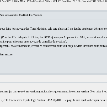
 "alu" C2D 2,4 Ghz, MBA 13" Dual Core i7 à 2,2 Ghz et MBP 15" Quad Core i7 2,5 Ghz, Mac mini 2010 C2D à 2,4 
ide sur paramètres MacBook Pro Yosemite
 pour faire les sauvegardes Time Machine, cela sera plus sur.Il me faudra seulement désigner ce 
eci: (Pour les DVD depuis 10.7 Lion, les DVD ajoutés par Apple sont en 10.6, les versions plus
machine pour effectuer une sauvegarde complète du système).
gement, et à ce moment là je vous re-contacterais pour voir ou je devrais l'installer pour pouvoir
iant encore.
moment j'ai pas trouvé, en version gratuite, alors que ma machine est en version .3 en mise à jou
, et la fenêtre avec le petit logo "carton" OSXUpd10.10.2.pkg. Je sais qu'il faut cliquer dessus