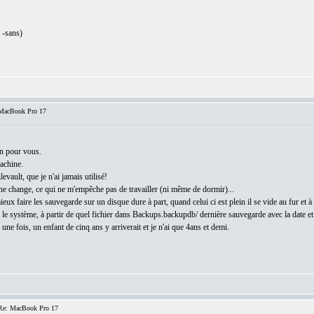
c -sans)
MacBook Pro 17
en pour vous.
achine.
evault, que je n'ai jamais utilisé!
n ne change, ce qui ne m'empêche pas de travailler (ni même de dormir)...
x faire les sauvegarde sur un disque dure à part, quand celui ci est plein il se vide au fur et à 
le système, à partir de quel fichier dans Backups.backupdb/ dernière sauvegarde avec la date et
s une fois, un enfant de cinq ans y arriverait et je n'ai que 4ans et demi.
Re: MacBook Pro 17