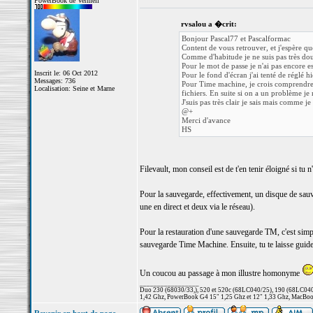
PowerBook de Vermeil
rvsalou a �crit:
Bonjour Pascal77 et Pascalformac
Content de vous retrouver, et j'espère qu
Comme d'habitude je ne suis pas très do
Pour le mot de passe je n'ai pas encore ess
Inscrit le: 06 Oct 2012
Pour le fond d'écran j'ai tenté de réglé 
Messages: 736
Pour Time machine, je crois comprendre qu
Localisation: Seine et Marne
fichiers. En suite si on a un problème je
J'suis pas très clair je sais mais comme je
@+
Merci d'avance
HS
Filevault, mon conseil est de t'en tenir éloigné si tu n'
Pour la sauvegarde, effectivement, un disque de sauv
une en direct et deux via le réseau).
Pour la restauration d'une sauvegarde TM, c'est simple
sauvegarde Time Machine. Ensuite, tu te laisse guider 
Un coucou au passage à mon illustre homonyme
_________________
Duo 230 (68030/33,), 520 et 520c (68LC040/25), 190 (68LC040/
1,42 Ghz, PowerBook G4 15" 1,25 Ghz et 12" 1,33 Ghz, MacBook