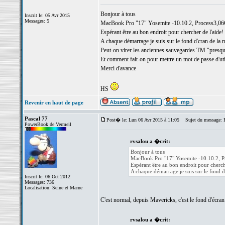
Bonjour à tous
Inscrit le: 05 Avr 2015
Messages: 5
MacBook Pro "17" Yosemite -10.10.2, Process3,
Espérant être au bon endroit pour chercher de l'aide!
A chaque démarrage je suis sur le fond d'cran de la ma
Peut-on virer les anciennes sauvegardes TM "presque 
Et comment fait-on pour mettre un mot de passe d'ut
Merci d'avance
HS
Revenir en haut de page
Pascal 77
Post� le: Lun 06 Avr 2015 à 11:05
Sujet du message: R
PowerBook de Vermeil
rvsalou a �crit:
Bonjour à tous
MacBook Pro "17" Yosemite -10.10.2,
Espérant être au bon endroit pour cherch
A chaque démarrage je suis sur le fond d'c
Inscrit le: 06 Oct 2012
Messages: 736
Localisation: Seine et Marne
C'est normal, depuis Mavericks, c'est le fond d'écran
rvsalou a �crit: