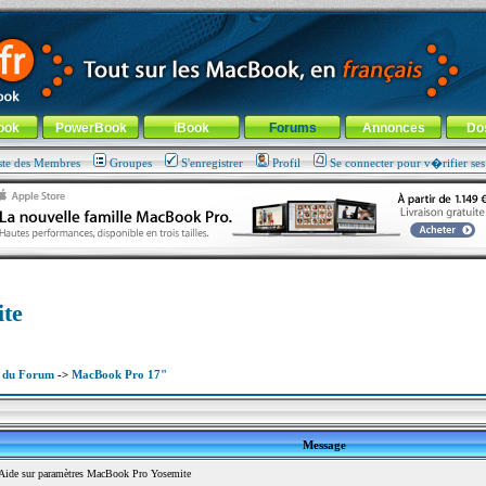
ade !
général
-
Aller au menu de la rubrique
ook
PowerBook
iBook
Forums
Annonces
Do
ste des Membres
Groupes
S'enregistrer
Profil
Se connecter pour v�rifier se
te
x du Forum
->
MacBook Pro 17"
Message
ide sur paramètres MacBook Pro Yosemite