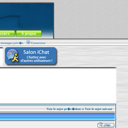
ssiers
À propos
s messages priv�s
Connexion
Voir le sujet pr�c�dent
::
Voir le sujet suivant