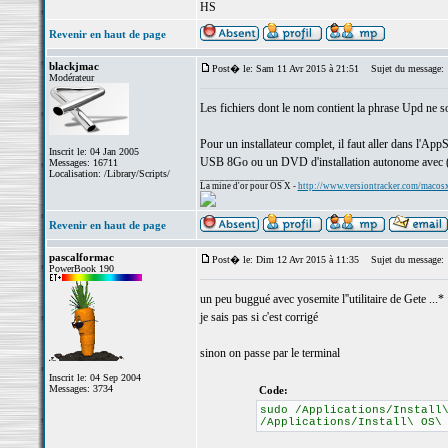
HS
Revenir en haut de page
blackjmac
Post� le: Sam 11 Avr 2015 à 21:51
Sujet du message:
Modérateur
Les fichiers dont le nom contient la phrase Upd ne sont
Pour un installateur complet, il faut aller dans l'Ap
Inscrit le: 04 Jan 2005
USB 8Go ou un DVD d'installation autonome avec 
Messages: 16711
Localisation: /Library/Scripts/
_________________
La mine d'or pour OS X -
http://www.versiontracker.com/macos
Revenir en haut de page
pascalformac
Post� le: Dim 12 Avr 2015 à 11:35
Sujet du message:
PowerBook 190
un peu buggué avec yosemite l''utilitaire de Gete ...*
je sais pas si c'est corrigé
sinon on passe par le terminal
Inscrit le: 04 Sep 2004
Messages: 3734
Code:
sudo /Applications/Install
/Applications/Install\ OS\