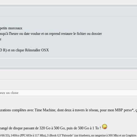
 petits morceaux
squ'à l'heure ou date voulue et on reprend restaure le fichier ou dossier
e
 R) et on clique Réinstaller OSX
eux un clone
aurations complètes avec Time Machine, dont deux à travers le réseau, pour mon MBP perso*, ça
i changé de disque passant de 320 Go à 500 Go, puis de 500 Go à 1 To !
66/33), 1400cs (PPC 603e à 117 Mhz), 3 iBook G3"Palourde" (un blueberry, un tangerine à 300 Mhz et un Graphite