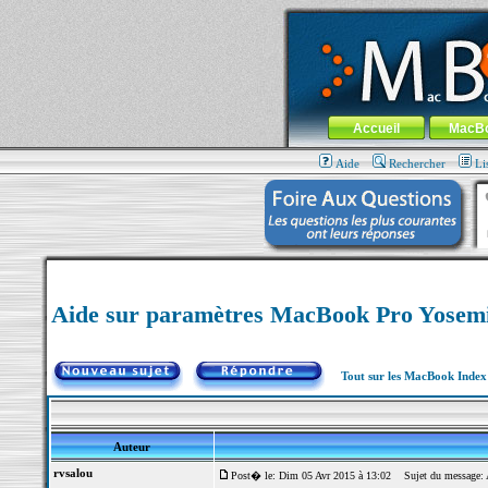
MacBook-fr.com : 100% Apple... 100% nom
Aller au contenu
-
Aller au menu 
Menu général
Accueil
MacB
Aide
Rechercher
Li
Aide sur paramètres MacBook Pro Yosemi
Tout sur les MacBook Inde
Auteur
rvsalou
Post� le: Dim 05 Avr 2015 à 13:02
Sujet du message: A