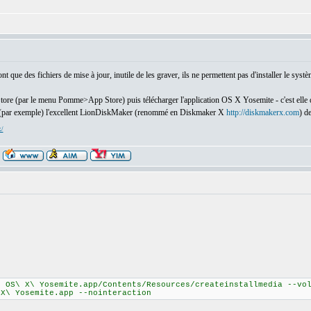
 que des fichiers de mise à jour, inutile de les graver, ils ne permettent pas d'installer le systè
pStore (par le menu Pomme>App Store) puis télécharger l'application OS X Yosemite - c'est elle qu
(par exemple) l'excellent LionDiskMaker (renommé en Diskmaker X
http://diskmakerx.com
) d
x/
\ OS\ X\ Yosemite.app/Contents/Resources/createinstallmedia --vo
 X\ Yosemite.app --nointeraction