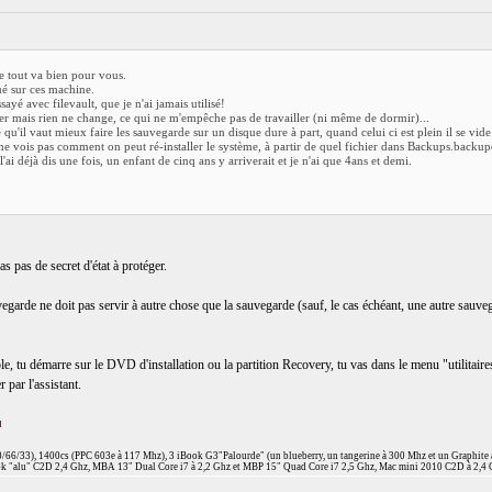
e tout va bien pour vous.
ué sur ces machine.
ayé avec filevault, que je n'ai jamais utilisé!
hier mais rien ne change, ce qui ne m'empêche pas de travailler (ni même de dormir)...
'il vaut mieux faire les sauvegarde sur un disque dure à part, quand celui ci est plein il se vide 
 ne vois pas comment on peut ré-installer le système, à partir de quel fichier dans Backups.backup
 l'ai déjà dis une fois, un enfant de cinq ans y arriverait et je n'ai que 4ans et demi.
as pas de secret d'état à protéger.
egarde ne doit pas servir à autre chose que la sauvegarde (sauf, le cas échéant, une autre sau
, tu démarre sur le DVD d'installation ou la partition Recovery, tu vas dans le menu "utilitaires"
par l'assistant.
66/33), 1400cs (PPC 603e à 117 Mhz), 3 iBook G3"Palourde" (un blueberry, un tangerine à 300 Mhz et un Graphite
 "alu" C2D 2,4 Ghz, MBA 13" Dual Core i7 à 2,2 Ghz et MBP 15" Quad Core i7 2,5 Ghz, Mac mini 2010 C2D à 2,4 