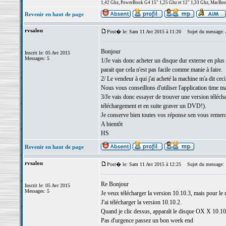
1,42 Ghz, PowerBook G4 15" 1,25 Ghz et 12" 1,33 Ghz, MacBook
Revenir en haut de page
rvsalou
Post� le: Sam 11 Avr 2015 à 11:20
Sujet du message: A
Bonjour
Inscrit le: 05 Avr 2015
Messages: 5
1/Je vais donc acheter un disque dur externe en plus
parait que cela n'est pas facile comme manie à faire.
2/ Le vendeur à qui j'ai acheté la machine m'a dit c
Nous vous conseillons d'utiliser l'application time 
3/Je vais donc essayer de trouver une version téléchar
téléchargement et en suite graver un DVD!).
Je conserve bien toutes vos réponse sen vous remerc
A bientôt
HS
Revenir en haut de page
rvsalou
Post� le: Sam 11 Avr 2015 à 12:25
Sujet du message:
Re Bonjour
Inscrit le: 05 Avr 2015
Messages: 5
Je veux télécharger la version 10.10.3, mais pour le 
J'ai télécharger la version 10.10.2.
Quand je clic dessus, apparaît le disque OX X 10.10.2
Pas d'urgence passez un bon week end