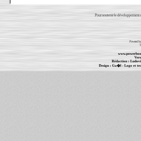
Pour soutenir le développement du
Powered b
T
www.powerboo
Vers
Rédaction :
Ludovi
Design :
Ga�l
- Logo et te
Informations :
PowerBook
-
MacBook Pro
-
i