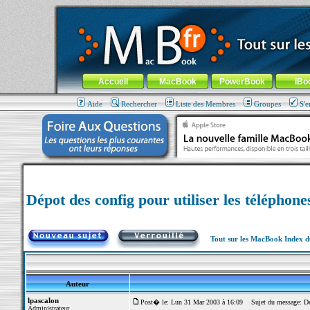
MacBook-fr.com : 100% Apple... 100% nomade !
Aller au contenu
-
Aller au menu général
-
Aller au menu de la
Menu général
Accueil
MacBook
PowerBook
iBo
Aide
Rechercher
Liste des Membres
Groupes
S'e
Dépot des config pour utiliser les téléphone
Tout sur les MacBook Index 
Auteur
lpascalon
Post� le: Lun 31 Mar 2003 à 16:09
Sujet du message: Dépo
Administrateur