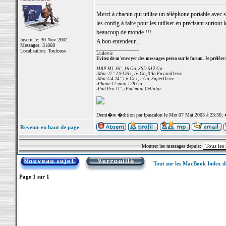
Merci à chacun qui utilise un téléphone portable avec
les config à faire pour les utiliser en précisant surtout
beaucoup de monde !!!
Inscrit le: 30 Nov 2002
A bon entendeur...
Messages: 31868
_________________
Localisation: Toulouse
Ludovic
Evitez de m'envoyer des messages perso sur le forum. Je préfère 
MBP M1 16", 16 Go, SSD 512 Go
iMac 27" 2,9 GHz, 16 Go, 3 To FusionDrive
iMac G4 24" 1,6 Ghz, 1 Go, SuperDrive
iPhone 12 mini 128 Go
iPad Pro 11", iPad mini Cellular...
Derni�re �dition par lpascalon le Mer 07 Mai 2003 à 23:50;
Revenir en haut de page
Montrer les messages depuis:
Tout sur les MacBook Index 
Page
1
sur
1