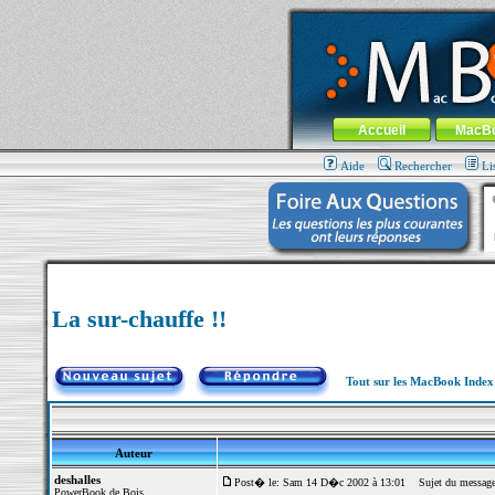
MacBook-fr.com : 100% Apple... 100% nom
Aller au contenu
-
Aller au menu 
Menu général
Accueil
MacB
Aide
Rechercher
Li
La sur-chauffe !!
Tout sur les MacBook Inde
Auteur
deshalles
Post� le: Sam 14 D�c 2002 à 13:01
Sujet du message: 
PowerBook de Bois