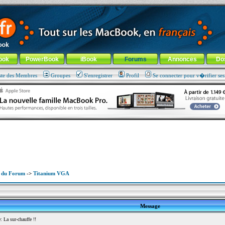
ade !
général
-
Aller au menu de la rubrique
ook
PowerBook
iBook
Forums
Annonces
Do
ste des Membres
Groupes
S'enregistrer
Profil
Se connecter pour v�rifier se
x du Forum
->
Titanium VGA
Message
La sur-chauffe !!