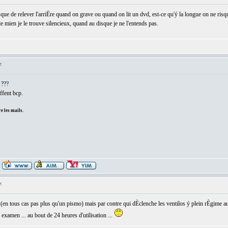
sque de relever l'arriËre quand on grave ou quand on lit un dvd, est-ce qu'ý la longue on ne risq
le mien je le trouve silencieux, quand au disque je ne l'entends pas.
:
 ???
ffent bcp.
e les mails.
:
) (en tous cas pas plus qu'un pismo) mais par contre qui dÈclenche les ventilos ý plein rÈgime 
xamen ... au bout de 24 heures d'utilisation ...