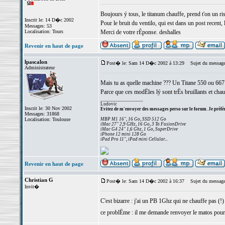
Boujours ý tous, le titanum chauffe, prend t'on un ri
Inscrit le: 14 D�c 2002
Pour le bruit du ventilo, qui est dans un post recent, 
Messages: 53
Localisation: Tours
Merci de votre rÈponse. deshalles
Revenir en haut de page
lpascalon
Post� le: Sam 14 D�c 2002 à 13:29
Sujet du message
Administrateur
Mais tu as quelle machine ??? Un Titane 550 ou 667
Parce que ces modËles lý sont trËs bruillants et chau
_________________
Ludovic
Inscrit le: 30 Nov 2002
Evitez de m'envoyer des messages perso sur le forum. Je préfèr
Messages: 31868
Localisation: Toulouse
MBP M1 16", 16 Go, SSD 512 Go
iMac 27" 2,9 GHz, 16 Go, 3 To FusionDrive
iMac G4 24" 1,6 Ghz, 1 Go, SuperDrive
iPhone 12 mini 128 Go
iPad Pro 11", iPad mini Cellular...
Revenir en haut de page
Christian G
Post� le: Sam 14 D�c 2002 à 16:37
Sujet du message
Invit�
C'est bizarre : j'ai un PB 1Ghz qui ne chauffe pas (!
ce problËme : il me demande renvoyer le matos pour e