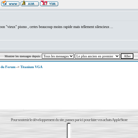
on bon "vieux" pismo , certes beaucoup moins rapide mais tellement silencieux ...
Montrer les messages depuis:
x du Forum
->
Titanium VGA
Pour soutenir le développement du site, passez par ici pour faire vos achats AppleStore