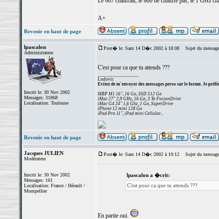
Le 667 chauffait, le 800 ne chauffe pas, le 1 GHz cha
A+
Revenir en haut de page
lpascalon
Post� le: Sam 14 D�c 2002 à 18:08
Sujet du message
Administrateur
C'est pour ca que tu attends ???
_________________
Ludovic
Evitez de m'envoyer des messages perso sur le forum. Je préfèr
Inscrit le: 30 Nov 2002
MBP M1 16", 16 Go, SSD 512 Go
Messages: 31868
iMac 27" 2,9 GHz, 16 Go, 3 To FusionDrive
Localisation: Toulouse
iMac G4 24" 1,6 Ghz, 1 Go, SuperDrive
iPhone 12 mini 128 Go
iPad Pro 11", iPad mini Cellular...
Revenir en haut de page
Jacques JULIEN
Post� le: Sam 14 D�c 2002 à 19:12
Sujet du message
Modérateur
Inscrit le: 30 Nov 2002
lpascalon a �crit:
Messages: 161
C'est pour ca que tu attends ???
Localisation: France / Hérault /
Montpellier
En partie oui.