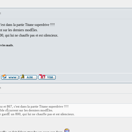
:
est dans la partie Titane superdrive !!!!
t sur les derniers modËles.
, qui lui ne chauffe pas et est silencieux.
e les mails.
:
 et 867, c'est dans la partie Titane superdrive !!!!
ble rÈcurrent sur les derniers modËles.
 gardÈ un 800, qui lui ne chauffe pas et est silencieux.