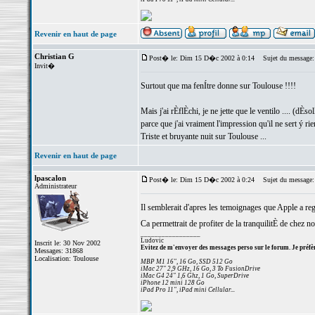
Revenir en haut de page
Christian G
Post� le: Dim 15 D�c 2002 à 0:14
Sujet du message:
Invit�
Surtout que ma fenÍtre donne sur Toulouse !!!!
Mais j'ai rÈflÈchi, je ne jette que le ventilo .... (dÈso
parce que j'ai vraiment l'impression qu'il ne sert ý rien
Triste et bruyante nuit sur Toulouse ...
Revenir en haut de page
lpascalon
Post� le: Dim 15 D�c 2002 à 0:24
Sujet du message:
Administrateur
Il semblerait d'apres les temoignages que Apple a regl
Ca permettrait de profiter de la tranquilitÈ de chez n
_________________
Ludovic
Inscrit le: 30 Nov 2002
Evitez de m'envoyer des messages perso sur le forum. Je préfèr
Messages: 31868
Localisation: Toulouse
MBP M1 16", 16 Go, SSD 512 Go
iMac 27" 2,9 GHz, 16 Go, 3 To FusionDrive
iMac G4 24" 1,6 Ghz, 1 Go, SuperDrive
iPhone 12 mini 128 Go
iPad Pro 11", iPad mini Cellular...