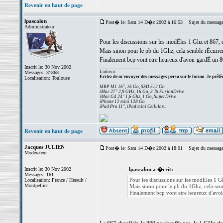
Revenir en haut de page
lpascalon
Post� le: Sam 14 D�c 2002 à 16:53
Sujet du message
Administrateur
Pour les discussions sur les modËles 1 Ghz et 867, c'
Mais sinon pour le pb du 1Ghz, cela semble rÈcurren
Finalement bcp vont etre heureux d'avoir gardÈ un 800
Inscrit le: 30 Nov 2002
_________________
Ludovic
Messages: 31868
Evitez de m'envoyer des messages perso sur le forum. Je préfèr
Localisation: Toulouse
MBP M1 16", 16 Go, SSD 512 Go
iMac 27" 2,9 GHz, 16 Go, 3 To FusionDrive
iMac G4 24" 1,6 Ghz, 1 Go, SuperDrive
iPhone 12 mini 128 Go
iPad Pro 11", iPad mini Cellular...
Revenir en haut de page
Jacques JULIEN
Post� le: Sam 14 D�c 2002 à 18:01
Sujet du message
Modérateur
Inscrit le: 30 Nov 2002
lpascalon a �crit:
Messages: 161
Pour les discussions sur les modËles 1 Ghz
Localisation: France / Hérault /
Montpellier
Mais sinon pour le pb du 1Ghz, cela sem
Finalement bcp vont etre heureux d'avoir