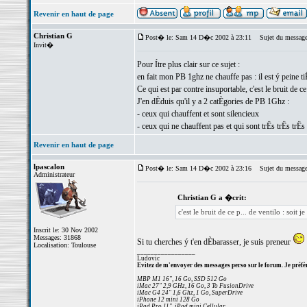
Revenir en haut de page
Christian G
Post� le: Sam 14 D�c 2002 à 23:11
Sujet du message
Invit�
Pour Ítre plus clair sur ce sujet :
en fait mon PB 1ghz ne chauffe pas : il est ý peine t
Ce qui est par contre insuportable, c'est le bruit de ce 
J'en dÈduis qu'il y a 2 catÈgories de PB 1Ghz :
- ceux qui chauffent et sont silencieux
- ceux qui ne chauffent pas et qui sont trËs trËs trËs
Revenir en haut de page
lpascalon
Post� le: Sam 14 D�c 2002 à 23:16
Sujet du message
Administrateur
Christian G a �crit:
c'est le bruit de ce p... de ventilo : soit j
Inscrit le: 30 Nov 2002
Messages: 31868
Si tu cherches ý t'en dÈbarasser, je suis preneur
Localisation: Toulouse
_________________
Ludovic
Evitez de m'envoyer des messages perso sur le forum. Je préfèr
MBP M1 16", 16 Go, SSD 512 Go
iMac 27" 2,9 GHz, 16 Go, 3 To FusionDrive
iMac G4 24" 1,6 Ghz, 1 Go, SuperDrive
iPhone 12 mini 128 Go
iPad Pro 11", iPad mini Cellular...