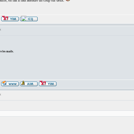
uffe, en fait il faut attendre un coup sur deux.
:
e les mails.
: