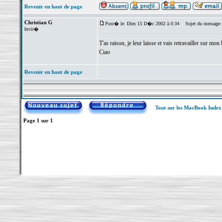
Revenir en haut de page
Christian G
Post� le: Dim 15 D�c 2002 à 0:34
Sujet du message:
Invit�
T'as raison, je leur laisse et vais retravailler sur m
Ciao
Revenir en haut de page
Tout sur les MacBook Inde
Page
1
sur
1