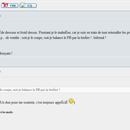
:
iËde dessous et froid dessus. Pourtant je le malmËne, car je suis en train de tout reinstaller le
p... de ventilo : soit je le coupe, soit je balance le PB par la fenÍtre !. Infernal !
 bruyant !
:
e le coupe, soit je balance le PB par la fenÍtre !
Un don pour me soutenir, c'est toujours apprÈciÈ
)
e les mails.