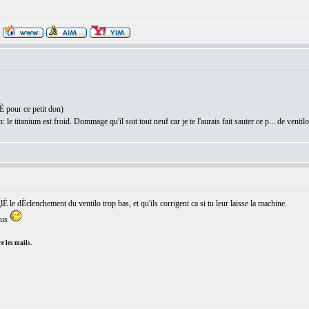
lÈ pour ce petit don)
: le titanium est froid. Dommage qu'il soit tout neuf car je te l'aurais fait sauter ce p... de ventilo
È le dÈclenchement du ventilo trop bas, et qu'ils corrigent ca si tu leur laisse la machine.
ous
e les mails.