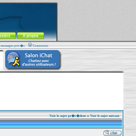
ssiers
À propos
s messages priv�s
Connexion
Voir le sujet pr�c�dent
::
Voir le sujet suivant