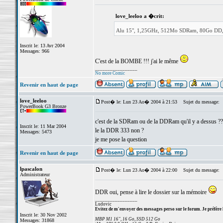
love_leeloo a �crit:
Alu 15", 1,25GHz, 512Mo SDRam, 80Go DD, 
Inscrit le: 13 Avr 2004
Messages: 966
C'est de la BOMBE !!! j'ai le même
_________________
No more Comic
Revenir en haut de page
love_leeloo
Post� le: Lun 23 Ao� 2004 à 21:53
Sujet du message:
PowerBook G3 Bronze
c'est de la SDRam ou de la DDRam qu'il y a dessus ??
Inscrit le: 11 Mar 2004
le la DDR 333 non ?
Messages: 5473
je me pose la question
Revenir en haut de page
lpascalon
Post� le: Lun 23 Ao� 2004 à 22:00
Sujet du message:
Administrateur
DDR oui, pense à lire le dossier sur la mémoire
_________________
Ludovic
Evitez de m'envoyer des messages perso sur le forum. Je préfère 
Inscrit le: 30 Nov 2002
MBP M1 16", 16 Go, SSD 512 Go
Messages: 31868