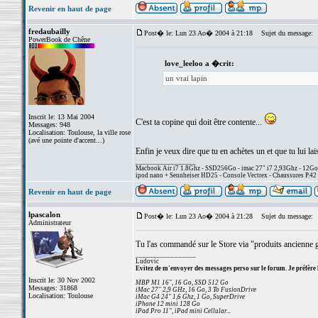
Revenir en haut de page
fredaubailly
Post� le: Lun 23 Ao� 2004 à 21:18
Sujet du message:
PowerBook de Chêne
love_leeloo a �crit:
un vrai lapin
Inscrit le: 13 Mai 2004
C'est ta copine qui doit être contente...
Messages: 948
Localisation: Toulouse, la ville rose
(avé une pointe d'accent...)
Enfin je veux dire que tu en achètes un et que tu lui lais
_________________
Macbook Air i7 1.8Ghz - SSD256Go - imac 27" i7 2,93Ghz - 12G
ipod nano + Sennheiser HD25 - Console Vectrex - Chaussures P.42 
Revenir en haut de page
lpascalon
Post� le: Lun 23 Ao� 2004 à 21:28
Sujet du message:
Administrateur
Tu l'as commandé sur le Store via "produits ancienne 
_________________
Ludovic
Evitez de m'envoyer des messages perso sur le forum. Je préfère 
Inscrit le: 30 Nov 2002
MBP M1 16", 16 Go, SSD 512 Go
Messages: 31868
iMac 27" 2,9 GHz, 16 Go, 3 To FusionDrive
Localisation: Toulouse
iMac G4 24" 1,6 Ghz, 1 Go, SuperDrive
iPhone 12 mini 128 Go
iPad Pro 11", iPad mini Cellular...