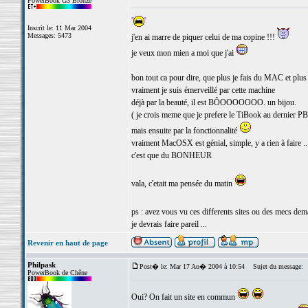
PowerBook G3 Bronze
Inscrit le: 11 Mar 2004
Messages: 5473
j'en ai marre de piquer celui de ma copine !!!
je veux mon mien a moi que j'ai
bon tout ca pour dire, que plus je fais du MAC et plus 
vraiment je suis émerveillé par cette machine
déjà par la beauté, il est BÔOOOOOOO. un bijou.
( je crois meme que je prefere le TiBook au dernier PB
mais ensuite par la fonctionnalité
vraiment MacOSX est génial, simple, y a rien à faire ..
c'est que du BONHEUR
vala, c'etait ma pensée du matin
ps : avez vous vu ces differents sites ou des mecs dem
je devrais faire pareil ...
Revenir en haut de page
Philpask
Post� le: Mar 17 Ao� 2004 à 10:54
Sujet du message:
PowerBook de Chêne
Oui? On fait un site en commun