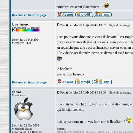
comment en serait il autrement ...
Revenir en haut de page
love_leeloo
Post� le: Mer 25 Ao� 2004 à 13:57
Sujet du message:
PowerBook G3 Bronze
juste pour vous dire que je viens de le voir. il est trop
Inscrit le: 11 Mar 2004
quelques éraflures dessus et dessous. mais rien de bine 
Messages: 5473
en revanche pas une trace a l'interieur. clavier et ecran 
il le vide de ses données perso. et demain il est à mou
le bonheur.
je suis trop heureux.
Revenir en haut de page
ch-vox
Post� le: Mer 25 Ao� 2004 à 14:00
Sujet du message:
Modérateur
quand tu l'auras chez toi, vérifie une utilisation longue 
dysfonctionnement.
mais apparemment, tu vas faire une belle affaire !
Inscrit le: 22 Oct 2003
_________________
Messages: 19383
Vincent
Localisation: La Réunion
MacBook Pro Retina 15" mi-2014 Core i7 2,5GHz 16 Go 512 Go