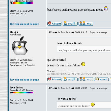
PowerBook G3 Bronze
ben j'espere qu'il n'est pas trop usé quand meme
Inscrit le: 11 Mar 2004
Messages: 5473
Revenir en haut de page
ch-vox
Post� le: Mar 24 Ao� 2004 à 9:17
Sujet du message:
Modérateur
love_leeloo a �crit:
ben j'espere qu'il n'est pas trop usé quand me
qui vivra verra !
Inscrit le: 22 Oct 2003
Messages: 19383
je suis sûr que tu vas l'aimer
Localisation: La Réunion
_________________
Vincent
MacBook Pro Retina 15" mi-2014 Core i7 2,5GHz 16 Go 512 Go
Revenir en haut de page
love_leeloo
Post� le: Mar 24 Ao� 2004 à 9:33
Sujet du message:
PowerBook G3 Bronze
ch-vox a �crit:
Inscrit le: 11 Mar 2004
Messages: 5473
je suis sûr que tu vas l'aimer