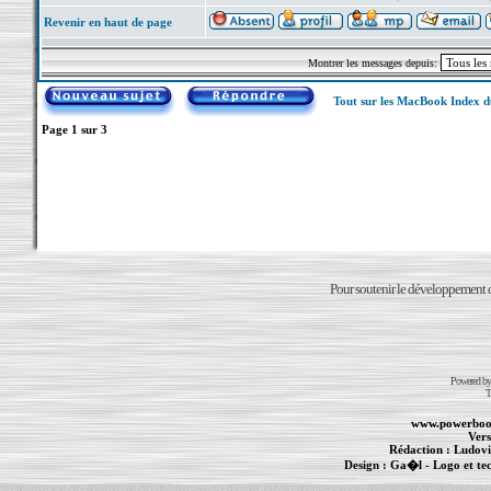
Revenir en haut de page
Montrer les messages depuis:
Tout sur les MacBook Index 
Page
1
sur
3
Pour soutenir le développement du
Powered b
T
www.powerboo
Vers
Rédaction :
Ludovi
Design :
Ga�l
- Logo et te
Informations :
PowerBook
-
MacBook Pro
-
i