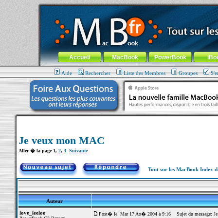
MacBook-fr.com : 100% Apple... 100% nomade !
Aller au contenu
-
Aller au menu général
-
Aller au menu de la
Menu général
Accueil
MacBook
PowerBook
iBo
Aide
Rechercher
Liste des Membres
Groupes
S'e
Je veux mon MAC
Aller � la page
1
,
2
,
3
Suivante
Tout sur les MacBook Index 
Auteur
love_leeloo
Post� le: Mar 17 Ao� 2004 à 9:16
Sujet du message: J