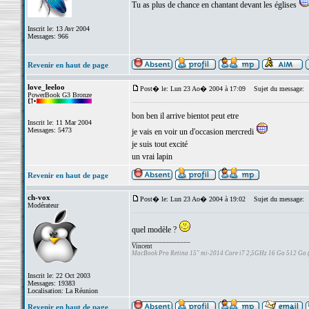
Tu as plus de chance en chantant devant les églises
Inscrit le: 13 Avr 2004
Messages: 966
Revenir en haut de page
love_leeloo
Post� le: Lun 23 Ao� 2004 à 17:09
Sujet du message:
PowerBook G3 Bronze
bon ben il arrive bientot peut etre
Inscrit le: 11 Mar 2004
Messages: 5473
je vais en voir un d'occasion mercredi
je suis tout excité
un vrai lapin
Revenir en haut de page
ch-vox
Post� le: Lun 23 Ao� 2004 à 19:02
Sujet du message:
Modérateur
quel modèle ?
_________________
Vincent
MacBook Pro Retina 15" mi-2014 Core i7 2,5GHz 16 Go 512 Go
Inscrit le: 22 Oct 2003
Messages: 19383
Localisation: La Réunion
Revenir en haut de page