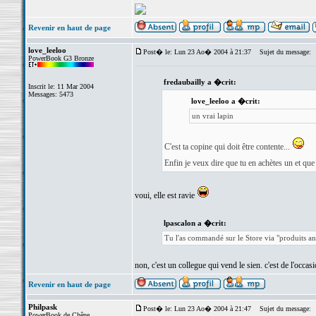
Revenir en haut de page
love_leeloo
Post� le: Lun 23 Ao� 2004 à 21:37
Sujet du message:
PowerBook G3 Bronze
fredaubailly a �crit:
Inscrit le: 11 Mar 2004
Messages: 5473
love_leeloo a �crit:
un vrai lapin
C'est ta copine qui doit être contente...
Enfin je veux dire que tu en achètes un et que t
voui, elle est ravie
lpascalon a �crit:
Tu l'as commandé sur le Store via "produits a
non, c'est un collegue qui vend le sien. c'est de l'occasi
Revenir en haut de page
Philpask
Post� le: Lun 23 Ao� 2004 à 21:47
Sujet du message:
PowerBook de Chêne