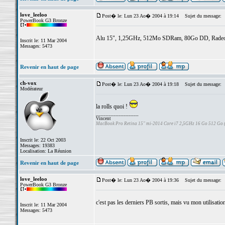
love_leeloo
Post� le: Lun 23 Ao� 2004 à 19:14
Sujet du message:
PowerBook G3 Bronze
Alu 15", 1,25GHz, 512Mo SDRam, 80Go DD, Radeon 
Inscrit le: 11 Mar 2004
Messages: 5473
Revenir en haut de page
ch-vox
Post� le: Lun 23 Ao� 2004 à 19:18
Sujet du message:
Modérateur
la rolls quoi !
_________________
Vincent
MacBook Pro Retina 15" mi-2014 Core i7 2,5GHz 16 Go 512 Go
Inscrit le: 22 Oct 2003
Messages: 19383
Localisation: La Réunion
Revenir en haut de page
love_leeloo
Post� le: Lun 23 Ao� 2004 à 19:36
Sujet du message:
PowerBook G3 Bronze
c'est pas les derniers PB sortis, mais vu mon utilisati
Inscrit le: 11 Mar 2004
Messages: 5473