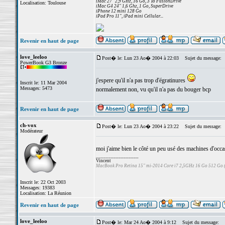
iMac 27" 2,9 GHz, 16 Go, 3 To FusionDrive
Localisation: Toulouse
iMac G4 24" 1,6 Ghz, 1 Go, SuperDrive
iPhone 12 mini 128 Go
iPad Pro 11", iPad mini Cellular...
Revenir en haut de page
love_leeloo
Post� le: Lun 23 Ao� 2004 à 22:03
Sujet du message:
PowerBook G3 Bronze
j'espere qu'il n'a pas trop d'égratinures
Inscrit le: 11 Mar 2004
Messages: 5473
normalement non, vu qu'il n'a pas du bouger bcp
Revenir en haut de page
ch-vox
Post� le: Lun 23 Ao� 2004 à 23:22
Sujet du message:
Modérateur
moi j'aime bien le côté un peu usé des machines d'occa
_________________
Vincent
MacBook Pro Retina 15" mi-2014 Core i7 2,5GHz 16 Go 512 Go
Inscrit le: 22 Oct 2003
Messages: 19383
Localisation: La Réunion
Revenir en haut de page
love_leeloo
Post� le: Mar 24 Ao� 2004 à 9:12
Sujet du message: