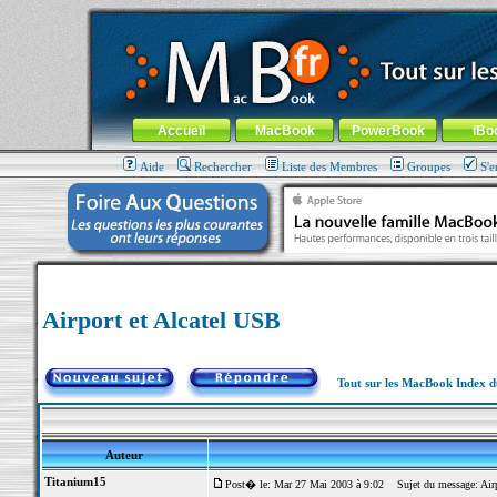
MacBook-fr.com : 100% Apple... 100% nomade !
Aller au contenu
-
Aller au menu général
-
Aller au menu de la
Menu général
Accueil
MacBook
PowerBook
iBo
Aide
Rechercher
Liste des Membres
Groupes
S'e
Airport et Alcatel USB
Tout sur les MacBook Index 
Auteur
Titanium15
Post� le: Mar 27 Mai 2003 à 9:02
Sujet du message: Airp