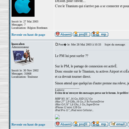
DÈsolÈ pour l'invitÈ...
C'est le Titanium qui n'arrive pas a se connecter et pou
Inscrit le: 27 Mai 2003
Messages: 7
Localisation: Région Bordeaux
Revenir en haut de page
lpascalon
Post� le: Mer 28 Mai 2003 à 10:33
Sujet du message:
Administrateur
Le PM lui peut surfer ??
Sur le PM, le partage de connexion est activÈ.
Inscrit le: 30 Nov 2002
Donc ensuite sur le Titanium, tu actives Airport et crÈ
Messages: 31868
et ca devrait tourner direct.
Localisation: Toulouse
Sinon attend que quelqu'un d'autre prenne ma releve, j
_________________
Ludovic
Evitez de m'envoyer des messages perso sur le forum. Je préfère 
MBP M1 16", 16 Go, SSD 512 Go
iMac 27" 2,9 GHz, 16 Go, 3 To FusionDrive
iMac G4 24" 1,6 Ghz, 1 Go, SuperDrive
iPhone 12 mini 128 Go
iPad Pro 11", iPad mini Cellular...
Revenir en haut de page