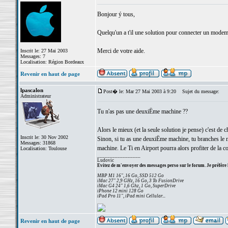
Bonjour ý tous,
Quelqu'un a t'il une solution pour connecter un mode
Merci de votre aide.
Inscrit le: 27 Mai 2003
Messages: 7
Localisation: Région Bordeaux
Revenir en haut de page
lpascalon
Post� le: Mar 27 Mai 2003 à 9:20
Sujet du message:
Administrateur
Tu n'as pas une deuxiËme machine ??
Alors le mieux (et la seule solution je pense) c'est 
Inscrit le: 30 Nov 2002
Sinon, si tu as une deuxiËme machine, tu branches le 
Messages: 31868
machine. Le Ti en Airport pourra alors profiter de la c
Localisation: Toulouse
_________________
Ludovic
Evitez de m'envoyer des messages perso sur le forum. Je préfère 
MBP M1 16", 16 Go, SSD 512 Go
iMac 27" 2,9 GHz, 16 Go, 3 To FusionDrive
iMac G4 24" 1,6 Ghz, 1 Go, SuperDrive
iPhone 12 mini 128 Go
iPad Pro 11", iPad mini Cellular...
Revenir en haut de page