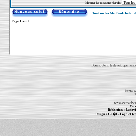
Montrer les messages depuis:
Tout sur les MacBook Index 
Page
1
sur
1
Pour soutenir le développement du
Powered b
T
www.powerboo
Vers
Rédaction :
Ludovi
Design :
Ga�l
- Logo et te
Informations :
PowerBook
-
MacBook Pro
-
i