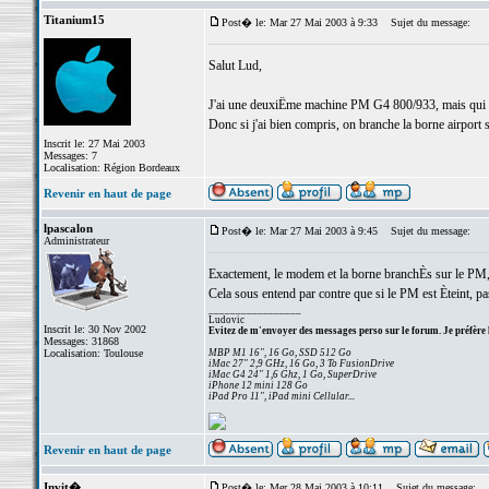
Titanium15
Post� le: Mar 27 Mai 2003 à 9:33
Sujet du message:
Salut Lud,
J'ai une deuxiËme machine PM G4 800/933, mais qui n'
Donc si j'ai bien compris, on branche la borne airport 
Inscrit le: 27 Mai 2003
Messages: 7
Localisation: Région Bordeaux
Revenir en haut de page
lpascalon
Post� le: Mar 27 Mai 2003 à 9:45
Sujet du message:
Administrateur
Exactement, le modem et la borne branchÈs sur le PM, 
Cela sous entend par contre que si le PM est Èteint, pas
_________________
Ludovic
Inscrit le: 30 Nov 2002
Evitez de m'envoyer des messages perso sur le forum. Je préfère 
Messages: 31868
Localisation: Toulouse
MBP M1 16", 16 Go, SSD 512 Go
iMac 27" 2,9 GHz, 16 Go, 3 To FusionDrive
iMac G4 24" 1,6 Ghz, 1 Go, SuperDrive
iPhone 12 mini 128 Go
iPad Pro 11", iPad mini Cellular...
Revenir en haut de page
Invit�
Post� le: Mer 28 Mai 2003 à 10:11
Sujet du message: