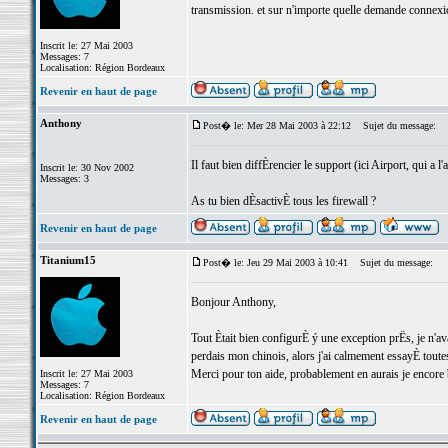
transmission. et sur n'importe quelle demande connexion
Inscrit le: 27 Mai 2003
Messages: 7
Localisation: Région Bordeaux
Revenir en haut de page
Anthony
Post� le: Mer 28 Mai 2003 à 22:12
Sujet du message:
Il faut bien diffÈrencier le support (ici Airport, qui a l
Inscrit le: 30 Nov 2002
Messages: 3
As tu bien dÈsactivÈ tous les firewall ?
Revenir en haut de page
Titanium15
Post� le: Jeu 29 Mai 2003 à 10:41
Sujet du message:
Bonjour Anthony,
Tout Ètait bien configurÈ ý une exception prËs, je n'av
perdais mon chinois, alors j'ai calmement essayÈ toutes 
Merci pour ton aide, probablement en aurais je encore
Inscrit le: 27 Mai 2003
Messages: 7
Localisation: Région Bordeaux
Revenir en haut de page