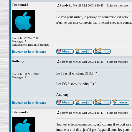
Titanium15
Post� le: Mer 28 Mai 2003 à 10:40
Sujet du message:
Le PM peut surfer, le partage de connexion est activÈ,
n'arrive pas a se connecter sur internet avec une connexi
Inscrit le: 27 Mai 2003
Messages: 7
Localisation: Région Bordeaux
Revenir en haut de page
Anthony
Post� le: Mer 28 Mai 2003 à 15:35
Sujet du message:
Le Ti est il-en client DHCP ?
Inscrit le: 30 Nov 2002
Messages: 3
Les DNS sont-ils indiquÈs ?
Anthony
Revenir en haut de page
Titanium15
Post� le: Mer 28 Mai 2003 à 15:47
Sujet du message:
Tout est effectivement configurÈ comme il se doit en 
interne, a vrai dire, je n'ai pas l'appareil sous les yeux