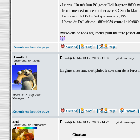
- Le prix. Un trés bon PC genre Dell Inspiron 8600 a
- Je commence à me débrouiller avec 3D Studio Max et
- Le graveur de DVD n'est que moins R, RW.
- L'écran du Dell affiche 1680x1050 centre 1440x900 
Avez-vous de bons arguments pour me faire passer du 
Revenir en haut de page
Hannibal
Post� le: Mer 01 Oct 2003 à 11:46
Sujet du message:
PowerBook de Coton
En général les mac c'est plutot le côté clair de la force 
Inscrit le: 26 Sep 2003
Messages: 15
Revenir en haut de page
arni
Post� le: Mer 01 Oct 2003 à 14:47
Sujet du message:
PowerBook de Palissandre
Citation: