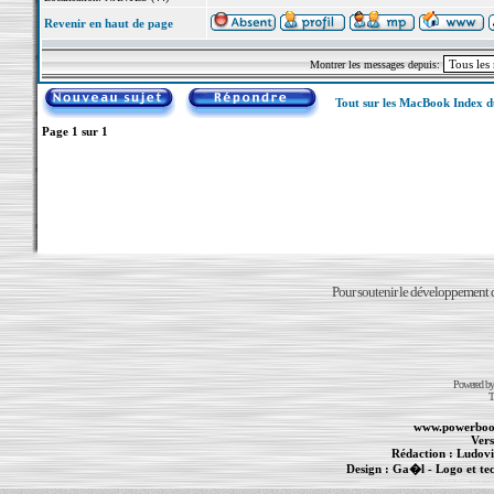
Revenir en haut de page
Montrer les messages depuis:
Tout sur les MacBook Index 
Page
1
sur
1
Pour soutenir le développement du
Powered b
T
www.powerboo
Vers
Rédaction :
Ludovi
Design :
Ga�l
- Logo et te
Informations :
PowerBook
-
MacBook Pro
-
i