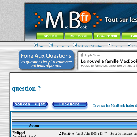
MacBook-fr.com : 100% Apple... 100% nomade !
Aller au contenu
-
Aller au menu général
-
Aller au menu de la
Menu général
Accueil
MacBook
PowerBook
iBo
Aide
Rechercher
Liste des Membres
Groupes
S'e
question ?
Tout sur les MacBook Index 
Auteur
PhilippeL
Post� le: Jeu 19 Juin 2003 à 13:47
Sujet du message: que
PowerBook Duo 210