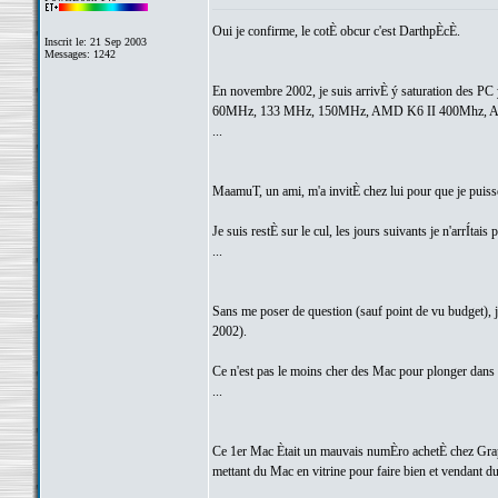
Oui je confirme, le cotÈ obcur c'est DarthpÈcÈ.
Inscrit le: 21 Sep 2003
Messages: 1242
En novembre 2002, je suis arrivÈ ý saturation des PC
60MHz, 133 MHz, 150MHz, AMD K6 II 400Mhz, A
...
MaamuT, un ami, m'a invitÈ chez lui pour que je pui
Je suis restÈ sur le cul, les jours suivants je n'arrÍtais p
...
Sans me poser de question (sauf point de vu budget),
2002).
Ce n'est pas le moins cher des Mac pour plonger dans 
...
Ce 1er Mac Ètait un mauvais numÈro achetÈ chez Graphil
mettant du Mac en vitrine pour faire bien et vendant d