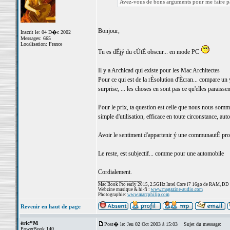
Avez-vous de bons arguments pour me faire pa
Bonjour,
Inscrit le: 04 D�c 2002
Messages: 665
Localisation: France
Tu es dÈjý du cÙtÈ obscur... en mode PC
Il y a Archicad qui existe pour les Mac Architectes
Pour ce qui est de la rÈsolution d'Ècran... compare un ý
surprise, ... les choses en sont pas ce qu'elles paraissen
Pour le prix, ta question est celle que nous nous sommes
simple d'utilisation, efficace en toute circonstance, au
Avoir le sentiment d'appartenir ý une communautÈ profes
Le reste, est subjectif... comme pour une automobile
Cordialement.
_________________
Mac Book Pro early 2015, 2.5GHz Intel Core i7 16go de RAM, DD
Webzine musique & hi-fi :
www.magazine-audio.com
Photographie:
www.marcphilip.com
Revenir en haut de page
éric*M
Post� le: Jeu 02 Oct 2003 à 15:03
Sujet du message:
PowerBook 140