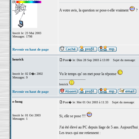
A votre avis, la question se pose-t-elle vraiment
?
Inscrit le: 23 Mai 2003
Messages: 1798
Revenir en haut de page
henrick
Post� le: Dim 28 Sep 2003 à 13:09
Sujet du message:
Vu le temps qu' on met pour la réponse
Inscrit le: 02 D�c 2002
Messages: 9
_________________
henrick
Revenir en haut de page
e-bong
Post� le: Mer 01 Oct 2003 à 11:33
Sujet du message:
Inscrit le: 01 Oct 2003
Si, elle se pose !!!
Messages: 1
J'ai été élevé au PC depuis líage de 5 ans. Aujourd'hui
Les trucs qui me retiennent :