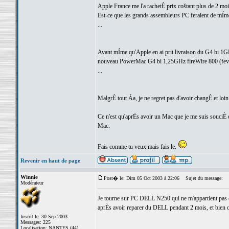
Apple France me l'a rachetÈ prix coštant plus de 2 mo
Est-ce que les grands assembleurs PC feraient de mÍme
...
Avant mÍme qu'Apple en ai prit livraison du G4 bi 1G
nouveau PowerMac G4 bi 1,25GHz fireWire 800 (fev
...
MalgrÈ tout Áa, je ne regret pas d'avoir changÈ et loin 
Ce n'est qu'aprËs avoir un Mac que je me suis souciÈ d
Mac.
Fais comme tu veux mais fais le.
Revenir en haut de page
Winnie
Post� le: Dim 05 Oct 2003 à 22:06
Sujet du message:
Modérateur
Je tourne sur PC DELL N250 qui ne m'appartient pas et
aprÈs avoir reparer du DELL pendant 2 mois, et bien on
Inscrit le: 30 Sep 2003
Messages: 225
Localisation: NANTES (44)