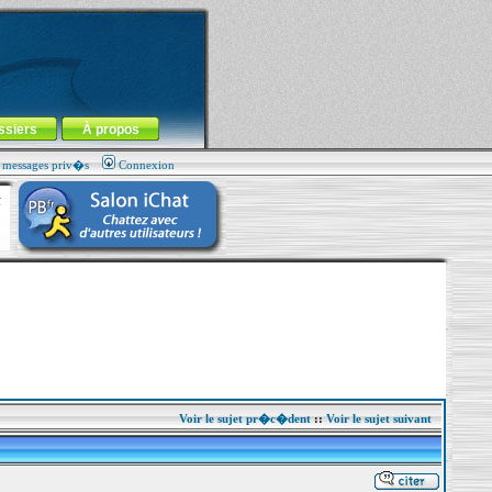
ssiers
À propos
s messages priv�s
Connexion
Voir le sujet pr�c�dent
::
Voir le sujet suivant