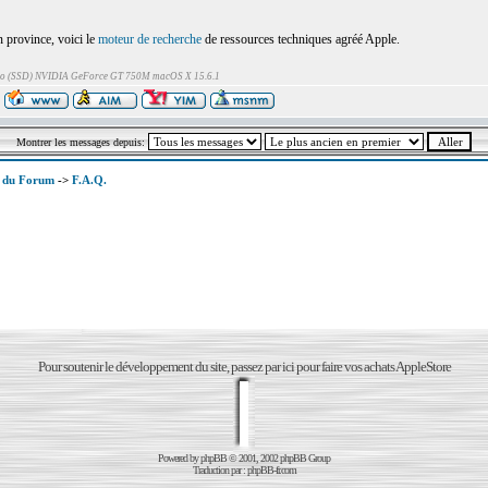
province, voici le
moteur de recherche
de ressources techniques agréé Apple.
Go (SSD) NVIDIA GeForce GT 750M macOS X 15.6.1
Montrer les messages depuis:
x du Forum
->
F.A.Q.
Pour soutenir le développement du site, passez par ici pour faire vos achats AppleStore
Powered by
phpBB
© 2001, 2002 phpBB Group
Traduction par :
phpBB-fr.com