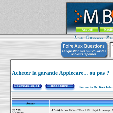
MacBook-fr.com : 100% Apple... 100% nom
Aller au contenu
-
Aller au menu 
Menu général
Accueil
MacB
Aide
Rechercher
Li
Acheter la garantie Applecare... ou pas ?
Tout sur les MacBook Inde
Auteur
ch-vox
Post� le: Ven 05 Nov 2004 à 7:29
Sujet du message: Ach
Modérateur