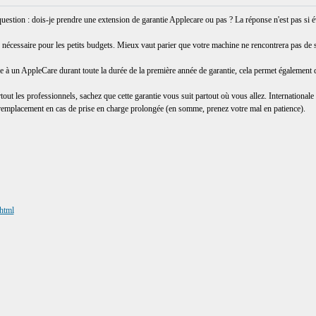
stion : dois-je prendre une extension de garantie Applecare ou pas ? La réponse n'est pas si é
nécessaire pour les petits budgets. Mieux vaut parier que votre machine ne rencontrera pas de 
re à un AppleCare durant toute la durée de la première année de garantie, cela permet également d'
tout les professionnels, sachez que cette garantie vous suit partout où vous allez. International
 remplacement en cas de prise en charge prolongée (en somme, prenez votre mal en patience).
html