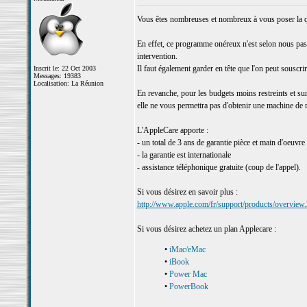
Vous êtes nombreuses et nombreux à vous poser la que
En effet, ce programme onéreux n'est selon nous pas 
intervention.
Il faut également garder en tête que l'on peut souscri
Inscrit le: 22 Oct 2003
Messages: 19383
Localisation: La Réunion
En revanche, pour les budgets moins restreints et sur
elle ne vous permettra pas d'obtenir une machine de
L'AppleCare apporte :
- un total de 3 ans de garantie pièce et main d'oeuvre
- la garantie est internationale
- assistance téléphonique gratuite (coup de l'appel).
Si vous désirez en savoir plus :
http://www.apple.com/fr/support/products/overview.
Si vous désirez achetez un plan Applecare :
•
iMac/eMac
•
iBook
•
Power Mac
•
PowerBook