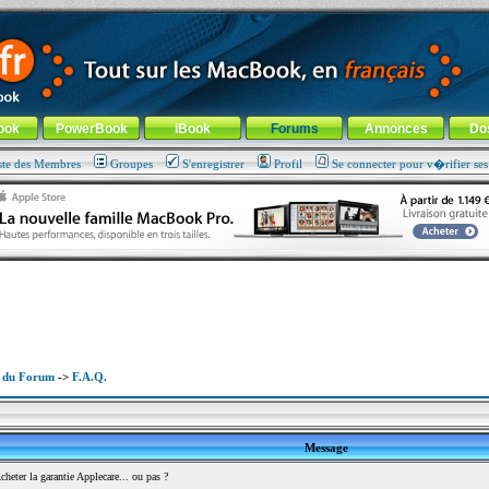
ade !
général
-
Aller au menu de la rubrique
ook
PowerBook
iBook
Forums
Annonces
Do
ste des Membres
Groupes
S'enregistrer
Profil
Se connecter pour v�rifier se
x du Forum
->
F.A.Q.
Message
eter la garantie Applecare... ou pas ?