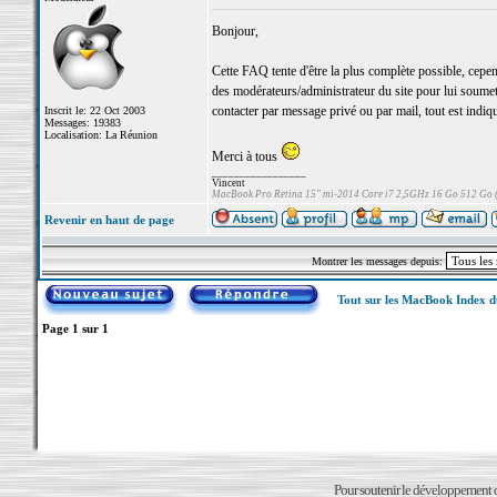
Bonjour,
Cette FAQ tente d'être la plus complète possible, cepe
des modérateurs/administrateur du site pour lui soum
contacter par message privé ou par mail, tout est indiq
Inscrit le: 22 Oct 2003
Messages: 19383
Localisation: La Réunion
Merci à tous
_________________
Vincent
MacBook Pro Retina 15" mi-2014 Core i7 2,5GHz 16 Go 512 Go
Revenir en haut de page
Montrer les messages depuis:
Tout sur les MacBook Index 
Page
1
sur
1
Pour soutenir le développement du