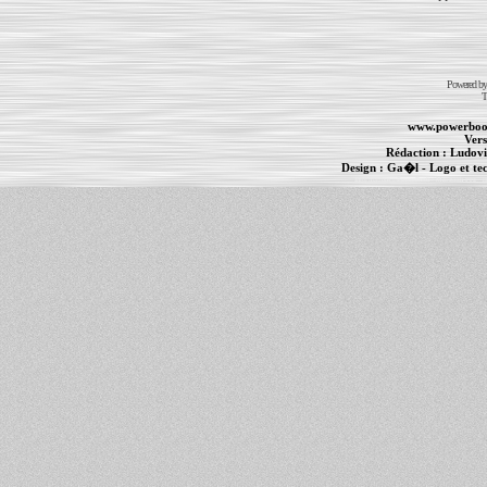
Powered b
T
www.powerboo
Vers
Rédaction :
Ludovi
Design :
Ga�l
- Logo et te
Informations :
PowerBook
-
MacBook Pro
-
i