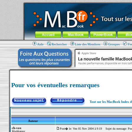
MacBook-fr.com : 100% Apple... 100% nomade !
Aller au contenu
-
Aller au menu général
-
Aller au menu de la
Menu général
Accueil
MacBook
PowerBook
iBo
Aide
Rechercher
Liste des Membres
Groupes
S'e
Pour vos éventuelles remarques
Tout sur les MacBook Index 
Auteur
ch-vox
Post� le: Ven 05 Nov 2004 à 9:19
Sujet du message: Pour
Modérateur