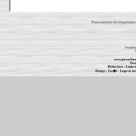
Pour soutenir le développement du
Powered b
T
www.powerboo
Vers
Rédaction :
Ludovi
Design :
Ga�l
- Logo et te
Informations :
PowerBook
-
MacBook Pro
-
i