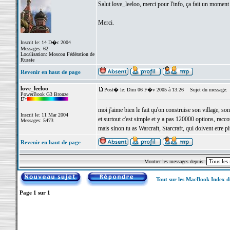
Salut love_leeloo, merci pour l'info, ça fait un momen
Merci.
Inscrit le: 14 D�c 2004
Messages: 62
Localisation: Moscou Fédération de
Russie
Revenir en haut de page
love_leeloo
Post� le: Dim 06 F�v 2005 à 13:26
Sujet du message:
PowerBook G3 Bronze
moi j'aime bien le fait qu'on construise son village, son
Inscrit le: 11 Mar 2004
et surtout c'est simple et y a pas 120000 options, raccou
Messages: 5473
mais sinon tu as Warcraft, Starcraft, qui doivent etre pl
Revenir en haut de page
Montrer les messages depuis:
Tout sur les MacBook Index 
Page
1
sur
1