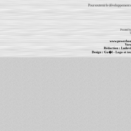
Pour soutenir le développement du
Powered b
T
www.powerboo
Vers
Rédaction :
Ludovi
Design :
Ga�l
- Logo et te
Informations :
PowerBook
-
MacBook Pro
-
i