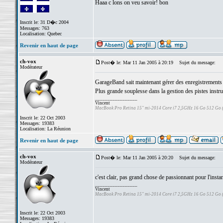
Haaa c lons on veu savoir! bon
Inscrit le: 31 D�c 2004
Messages: 763
Localisation: Quebec
Revenir en haut de page
ch-vox
Post� le: Mar 11 Jan 2005 à 20:19
Sujet du message:
Modérateur
GarageBand sait maintenant gérer des enregistrements e
Plus grande souplesse dans la gestion des pistes instr
_________________
Vincent
MacBook Pro Retina 15" mi-2014 Core i7 2,5GHz 16 Go 512 Go
Inscrit le: 22 Oct 2003
Messages: 19383
Localisation: La Réunion
Revenir en haut de page
ch-vox
Post� le: Mar 11 Jan 2005 à 20:20
Sujet du message:
Modérateur
c'est clair, pas grand chose de passionnant pour l'instant
_________________
Vincent
MacBook Pro Retina 15" mi-2014 Core i7 2,5GHz 16 Go 512 Go
Inscrit le: 22 Oct 2003
Messages: 19383