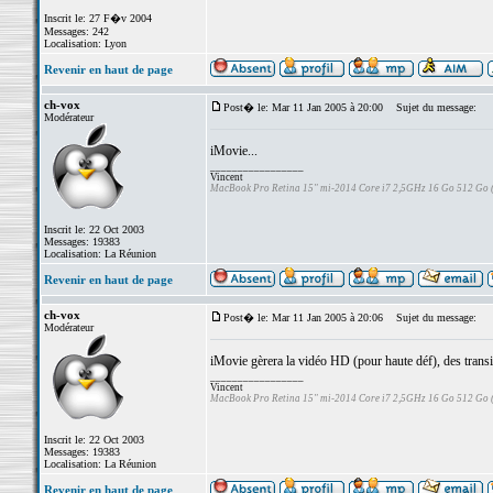
Inscrit le: 27 F�v 2004
Messages: 242
Localisation: Lyon
Revenir en haut de page
ch-vox
Post� le: Mar 11 Jan 2005 à 20:00
Sujet du message:
Modérateur
iMovie...
_________________
Vincent
MacBook Pro Retina 15" mi-2014 Core i7 2,5GHz 16 Go 512 Go
Inscrit le: 22 Oct 2003
Messages: 19383
Localisation: La Réunion
Revenir en haut de page
ch-vox
Post� le: Mar 11 Jan 2005 à 20:06
Sujet du message:
Modérateur
iMovie gèrera la vidéo HD (pour haute déf), des transi
_________________
Vincent
MacBook Pro Retina 15" mi-2014 Core i7 2,5GHz 16 Go 512 Go
Inscrit le: 22 Oct 2003
Messages: 19383
Localisation: La Réunion
Revenir en haut de page