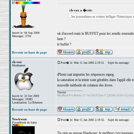
PowerBook 190
ch-vox a �crit:
, les journalistes se voient infliger l'historique
Inscrit le: 04 Sep 2004
ok d'accord mais le BUFFET pour les zentils zournali
Messages: 3734
hein ?
le buffet ?
Revenir en haut de page
ch-vox
Post� le: Mar 11 Jan 2005 à 19:51
Sujet du message:
Modérateur
iPhoto sait importer les séquences mpeg.
la saturation et la teinte sont gérables dans l'appli elle
nouvelle méthode de création des livres.
_________________
Vincent
MacBook Pro Retina 15" mi-2014 Core i7 2,5GHz 16 Go 512 Go
Inscrit le: 22 Oct 2003
Messages: 19383
Localisation: La Réunion
Revenir en haut de page
Newirwan
Post� le: Mar 11 Jan 2005 à 19:55
Sujet du message:
PowerBook de Satin
Tjs rien au niveau Hardware, le meilleur c'est toujours 