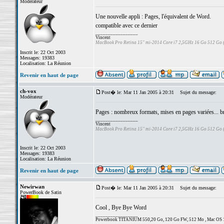
Modérateur
Une nouvelle appli : Pages, l'équivalent de Word.
compatible avec ce dernier
_________________
Vincent
MacBook Pro Retina 15" mi-2014 Core i7 2,5GHz 16 Go 512 Go
Inscrit le: 22 Oct 2003
Messages: 19383
Localisation: La Réunion
Revenir en haut de page
ch-vox
Post� le: Mar 11 Jan 2005 à 20:31
Sujet du message:
Modérateur
Pages : nombreux formats, mises en pages variées... b
_________________
Vincent
MacBook Pro Retina 15" mi-2014 Core i7 2,5GHz 16 Go 512 Go
Inscrit le: 22 Oct 2003
Messages: 19383
Localisation: La Réunion
Revenir en haut de page
Newirwan
Post� le: Mar 11 Jan 2005 à 20:31
Sujet du message:
PowerBook de Satin
Cool , Bye Bye Word
_________________
Powerbook TITANIUM 550,20 Go, 120 Go FW, 512 Mo , Mac OS 10.3.