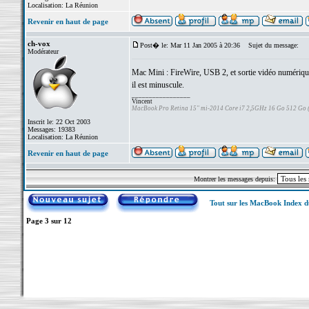
Localisation: La Réunion
Revenir en haut de page
ch-vox
Post� le: Mar 11 Jan 2005 à 20:36
Sujet du message:
Modérateur
Mac Mini : FireWire, USB 2, et sortie vidéo numériqu
il est minuscule.
_________________
Vincent
MacBook Pro Retina 15" mi-2014 Core i7 2,5GHz 16 Go 512 Go
Inscrit le: 22 Oct 2003
Messages: 19383
Localisation: La Réunion
Revenir en haut de page
Montrer les messages depuis:
Tout sur les MacBook Index 
Page
3
sur
12