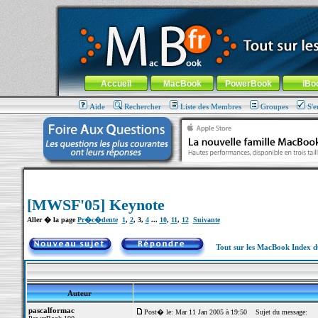
MacBook-fr.com : 100% Apple... 100% nomade !
Aller au contenu
-
Aller au menu général
-
Aller au menu de la
Menu général
Accueil
MacBook
PowerBook
iBo
Aide
Rechercher
Liste des Membres
Groupes
S'e
[MWSF'05] Keynote
Aller � la page
Pr�c�dente
1
,
2
,
3
,
4
...
10
,
11
,
12
Suivante
Tout sur les MacBook Index 
Auteur
pascalformac
Post� le: Mar 11 Jan 2005 à 19:50
Sujet du message: