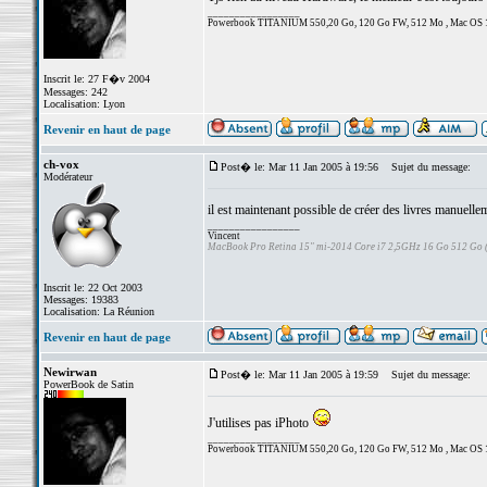
_________________
Powerbook TITANIUM 550,20 Go, 120 Go FW, 512 Mo , Mac OS 10.3.
Inscrit le: 27 F�v 2004
Messages: 242
Localisation: Lyon
Revenir en haut de page
ch-vox
Post� le: Mar 11 Jan 2005 à 19:56
Sujet du message:
Modérateur
il est maintenant possible de créer des livres manuelle
_________________
Vincent
MacBook Pro Retina 15" mi-2014 Core i7 2,5GHz 16 Go 512 Go
Inscrit le: 22 Oct 2003
Messages: 19383
Localisation: La Réunion
Revenir en haut de page
Newirwan
Post� le: Mar 11 Jan 2005 à 19:59
Sujet du message:
PowerBook de Satin
J'utilises pas iPhoto
_________________
Powerbook TITANIUM 550,20 Go, 120 Go FW, 512 Mo , Mac OS 10.3.