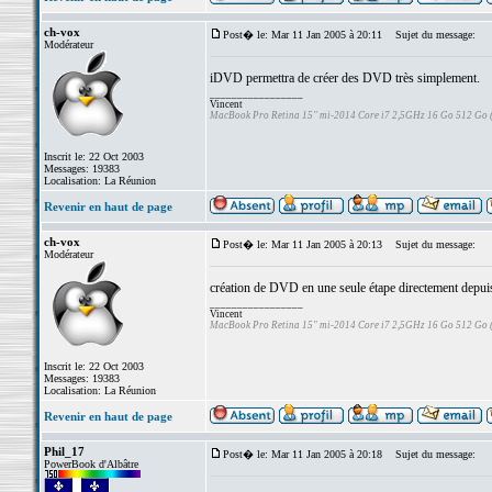
ch-vox
Post� le: Mar 11 Jan 2005 à 20:11
Sujet du message:
Modérateur
iDVD permettra de créer des DVD très simplement.
_________________
Vincent
MacBook Pro Retina 15" mi-2014 Core i7 2,5GHz 16 Go 512 Go
Inscrit le: 22 Oct 2003
Messages: 19383
Localisation: La Réunion
Revenir en haut de page
ch-vox
Post� le: Mar 11 Jan 2005 à 20:13
Sujet du message:
Modérateur
création de DVD en une seule étape directement depui
_________________
Vincent
MacBook Pro Retina 15" mi-2014 Core i7 2,5GHz 16 Go 512 Go
Inscrit le: 22 Oct 2003
Messages: 19383
Localisation: La Réunion
Revenir en haut de page
Phil_17
Post� le: Mar 11 Jan 2005 à 20:18
Sujet du message:
PowerBook d'Albâtre