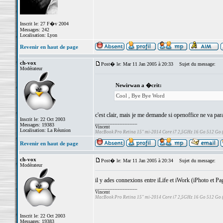
Inscrit le: 27 F�v 2004
Messages: 242
Localisation: Lyon
Revenir en haut de page
ch-vox
Post� le: Mar 11 Jan 2005 à 20:33
Sujet du message:
Modérateur
Newirwan a �crit:
Cool , Bye Bye Word
c'est clair, mais je me demande si openoffice ne va para
Inscrit le: 22 Oct 2003
_________________
Messages: 19383
Vincent
Localisation: La Réunion
MacBook Pro Retina 15" mi-2014 Core i7 2,5GHz 16 Go 512 Go
Revenir en haut de page
ch-vox
Post� le: Mar 11 Jan 2005 à 20:34
Sujet du message:
Modérateur
il y ades connexions entre iLife et iWork (iPhoto et P
_________________
Vincent
MacBook Pro Retina 15" mi-2014 Core i7 2,5GHz 16 Go 512 Go
Inscrit le: 22 Oct 2003
Messages: 19383