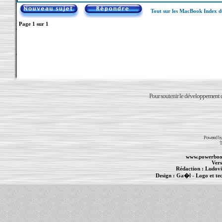
Tout sur les MacBook Index 
Page
1
sur
1
Pour soutenir le développement du
Powered b
T
www.powerboo
Vers
Rédaction :
Ludovi
Design :
Ga�l
- Logo et te
Informations :
PowerBook
-
MacBook Pro
-
i