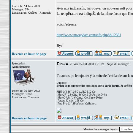
Inscrit le: 14 Juin 2003
Avis aux intÈressÈs, j'ai trouver un nouveau soft pour
Messages: 354
Localisation: Québec - Rimouski
La tempÈrature est indiquÈe de la mÍme facon que l'hor
voici l'adresse:
http://www.macupdate.com/info.php/id/12381
Bye!
Revenir en haut de page
lpascalon
Post� le: Ven 25 Juil 2003 à 21:09
Sujet du message:
Administrateur
Tu aurais pu le rajouter ý la suite de l'enfilande sur la 
_________________
Ludovic
Evitez de m'envoyer des messages perso sur le forum. Je préfère 
Inscrit le: 30 Nov 2002
MBP M1 16", 16 Go, SSD 512 Go
Messages: 31868
iMac 27" 2,9 GHz, 16 Go, 3 To FusionDrive
Localisation: Toulouse
iMac G4 24" 1,6 Ghz, 1 Go, SuperDrive
iPhone 12 mini 128 Go
iPad Pro 11", iPad mini Cellular...
Revenir en haut de page
Montrer les messages depuis: