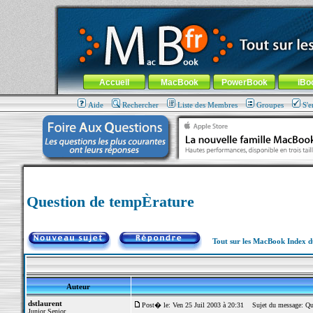
MacBook-fr.com : 100% Apple... 100% nomade !
Aller au contenu
-
Aller au menu général
-
Aller au menu de la
Menu général
Accueil
MacBook
PowerBook
iBo
Aide
Rechercher
Liste des Membres
Groupes
S'e
Question de tempÈrature
Tout sur les MacBook Index 
Auteur
dstlaurent
Post� le: Ven 25 Juil 2003 à 20:31
Sujet du message: Que
Junior Senior