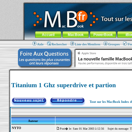
MacBook-fr.com : 100% Apple... 100% nomade !
Aller au contenu
-
Aller au menu général
-
Aller au menu de la
Menu général
Accueil
MacBook
PowerBook
iBo
Aide
Rechercher
Liste des Membres
Groupes
S'e
Titanium 1 Ghz superdrive et partion
Tout sur les MacBook Index 
Auteur
NYTO
Post� le: Sam 01 Mar 2003 à 12:56
Sujet du message: Tit