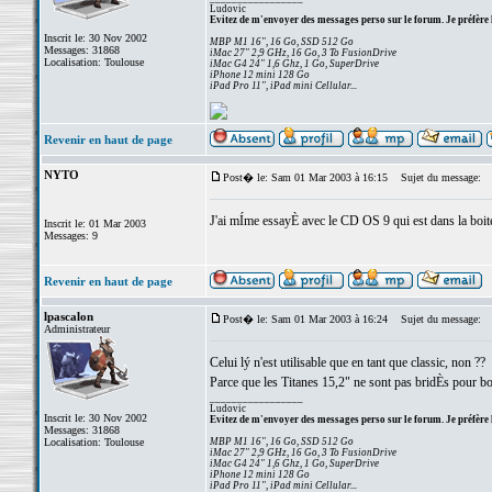
Ludovic
Evitez de m'envoyer des messages perso sur le forum. Je préfère 
Inscrit le: 30 Nov 2002
MBP M1 16", 16 Go, SSD 512 Go
Messages: 31868
iMac 27" 2,9 GHz, 16 Go, 3 To FusionDrive
Localisation: Toulouse
iMac G4 24" 1,6 Ghz, 1 Go, SuperDrive
iPhone 12 mini 128 Go
iPad Pro 11", iPad mini Cellular...
Revenir en haut de page
NYTO
Post� le: Sam 01 Mar 2003 à 16:15
Sujet du message:
J'ai mÍme essayÈ avec le CD OS 9 qui est dans la boite
Inscrit le: 01 Mar 2003
Messages: 9
Revenir en haut de page
lpascalon
Post� le: Sam 01 Mar 2003 à 16:24
Sujet du message:
Administrateur
Celui lý n'est utilisable que en tant que classic, non ??
Parce que les Titanes 15,2" ne sont pas bridÈs pour bo
_________________
Ludovic
Inscrit le: 30 Nov 2002
Evitez de m'envoyer des messages perso sur le forum. Je préfère 
Messages: 31868
Localisation: Toulouse
MBP M1 16", 16 Go, SSD 512 Go
iMac 27" 2,9 GHz, 16 Go, 3 To FusionDrive
iMac G4 24" 1,6 Ghz, 1 Go, SuperDrive
iPhone 12 mini 128 Go
iPad Pro 11", iPad mini Cellular...