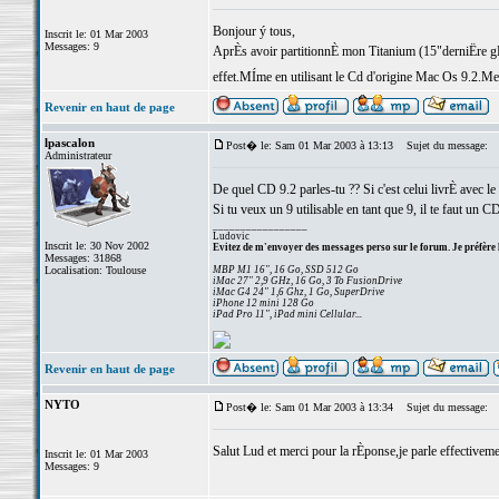
Bonjour ý tous,
Inscrit le: 01 Mar 2003
Messages: 9
AprÈs avoir partitionnÈ mon Titanium (15"derniËre gÈnÈ
effet.MÍme en utilisant le Cd d'origine Mac Os 9.2.M
Revenir en haut de page
lpascalon
Post� le: Sam 01 Mar 2003 à 13:13
Sujet du message:
Administrateur
De quel CD 9.2 parles-tu ?? Si c'est celui livrÈ avec le
Si tu veux un 9 utilisable en tant que 9, il te faut un C
_________________
Ludovic
Inscrit le: 30 Nov 2002
Evitez de m'envoyer des messages perso sur le forum. Je préfère 
Messages: 31868
Localisation: Toulouse
MBP M1 16", 16 Go, SSD 512 Go
iMac 27" 2,9 GHz, 16 Go, 3 To FusionDrive
iMac G4 24" 1,6 Ghz, 1 Go, SuperDrive
iPhone 12 mini 128 Go
iPad Pro 11", iPad mini Cellular...
Revenir en haut de page
NYTO
Post� le: Sam 01 Mar 2003 à 13:34
Sujet du message:
Salut Lud et merci pour la rÈponse,je parle effectiveme
Inscrit le: 01 Mar 2003
Messages: 9