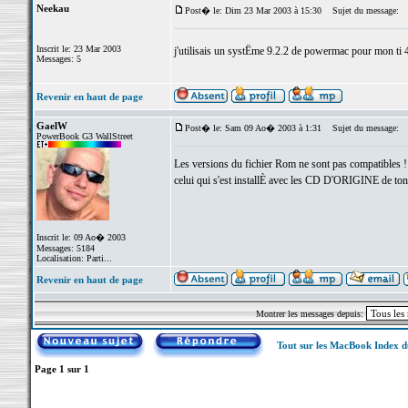
Neekau
Post� le: Dim 23 Mar 2003 à 15:30
Sujet du message:
Inscrit le: 23 Mar 2003
j'utilisais un systËme 9.2.2 de powermac pour mon ti
Messages: 5
Revenir en haut de page
GaelW
Post� le: Sam 09 Ao� 2003 à 1:31
Sujet du message:
PowerBook G3 WallStreet
Les versions du fichier Rom ne sont pas compatibles ! P
celui qui s'est installÈ avec les CD D'ORIGINE de t
Inscrit le: 09 Ao� 2003
Messages: 5184
Localisation: Parti...
Revenir en haut de page
Montrer les messages depuis:
Tout sur les MacBook Index 
Page
1
sur
1