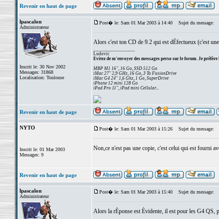
Revenir en haut de page
lpascalon
Post� le: Sam 01 Mar 2003 à 14:40
Sujet du message:
Administrateur
Alors c'est ton CD de 9.2 qui est dÈfectueux (c'est une
_________________
Ludovic
Evitez de m'envoyer des messages perso sur le forum. Je préfère 
Inscrit le: 30 Nov 2002
MBP M1 16", 16 Go, SSD 512 Go
Messages: 31868
iMac 27" 2,9 GHz, 16 Go, 3 To FusionDrive
Localisation: Toulouse
iMac G4 24" 1,6 Ghz, 1 Go, SuperDrive
iPhone 12 mini 128 Go
iPad Pro 11", iPad mini Cellular...
Revenir en haut de page
NYTO
Post� le: Sam 01 Mar 2003 à 15:26
Sujet du message:
Non,ce n'est pas une copie, c'est celui qui est fou
Inscrit le: 01 Mar 2003
Messages: 9
Revenir en haut de page
lpascalon
Post� le: Sam 01 Mar 2003 à 15:40
Sujet du message:
Administrateur
Alors la rÈponse est Èvidente, il est pour les G4 QS,
_________________