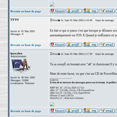
Revenir en haut de page
NYTO
Post� le: Sam 01 Mar 2003 à 16:40
Sujet du message:
En fait ce qui ce passe c'est que lorsque je dÈmarre av
Inscrit le: 01 Mar 2003
Messages: 9
automatiquement sur l'OS X.Quand je redÈmarre en noirc
Revenir en haut de page
lpascalon
Post� le: Sam 01 Mar 2003 à 17:39
Sujet du message:
Administrateur
Tu as essayÈ en bootant avec "alt" et choisissant 9 ý 
Mais de toute facon, vu que c'est un CD de PowerMac G
Inscrit le: 30 Nov 2002
_________________
Ludovic
Messages: 31868
Evitez de m'envoyer des messages perso sur le forum. Je préfère 
Localisation: Toulouse
MBP M1 16", 16 Go, SSD 512 Go
iMac 27" 2,9 GHz, 16 Go, 3 To FusionDrive
iMac G4 24" 1,6 Ghz, 1 Go, SuperDrive
iPhone 12 mini 128 Go
iPad Pro 11", iPad mini Cellular...
Revenir en haut de page