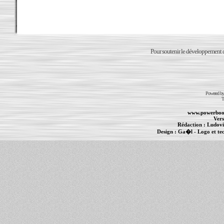
Pour soutenir le développement du
Powered b
T
www.powerboo
Vers
Rédaction :
Ludovi
Design :
Ga�l
- Logo et te
Informations :
PowerBook
-
MacBook Pro
-
i