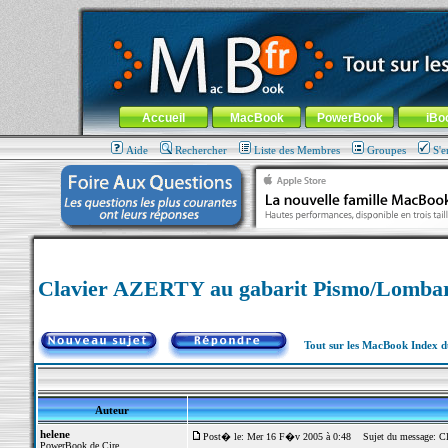
MacBook-fr.com : 100% Apple... 100% nomade !
Aller au contenu
-
Aller au menu général
-
Aller au menu de la
Menu général
Accueil
MacBook
PowerBook
iBo
Aide
Rechercher
Liste des Membres
Groupes
S'e
Clavier AZERTY au gabarit Pismo/Lom
Tout sur les MacBook Index 
Auteur
helene
Post� le: Mer 16 F�v 2005 à 0:48
Sujet du message: C
PowerBook de Cire