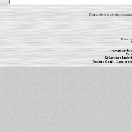
Pour soutenir le développement du
Powered b
T
www.powerboo
Vers
Rédaction :
Ludovi
Design :
Ga�l
- Logo et te
Informations :
PowerBook
-
MacBook Pro
-
i