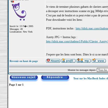
Je viens de terminer plusieurs gabarts de claviers azert
a decouper avec instructions scanne en jpg 300dpi et/
C'est pas mal de boulot et ca peut eviter a pas de person
Pour downloader voici les liens:
Inscrit le: 13 F�v 2005
PDF, instructions inclus :
http://idisk.mac.com/chatle
Messages: 49
Localisation: New York
Azerty JPG + Instruc.hqx :
http://idisk.mac.com/chatlene1/Public//Clavier_Az
J'espere que les liens sont bons. Dites le si ca ne marc
Revenir en haut de page
Montrer les messages depuis:
Tout sur les MacBook Index 
Page
1
sur
1