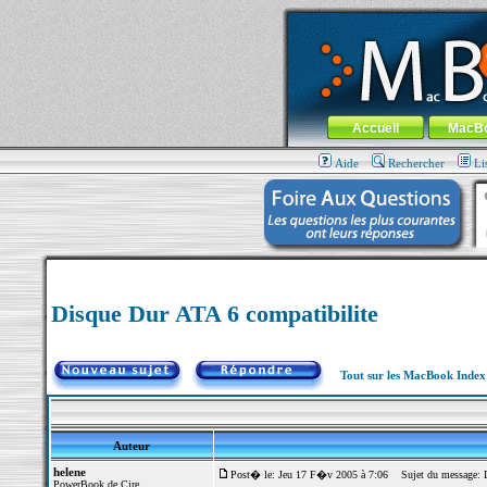
MacBook-fr.com : 100% Apple... 100% nom
Aller au contenu
-
Aller au menu 
Menu général
Accueil
MacB
Aide
Rechercher
Li
Disque Dur ATA 6 compatibilite
Tout sur les MacBook Inde
Auteur
helene
Post� le: Jeu 17 F�v 2005 à 7:06
Sujet du message: D
PowerBook de Cire