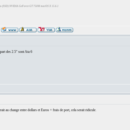
Go (SSD) NVIDIA GeForce GT 750M macOS X 15.6.1
art des 2.5" sont Ata 6
ait au change entre dollars et Euros + frais de port, cela serait ridicule.