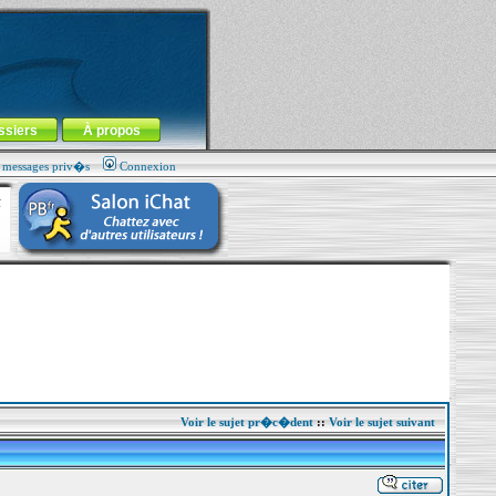
ssiers
À propos
s messages priv�s
Connexion
Voir le sujet pr�c�dent
::
Voir le sujet suivant