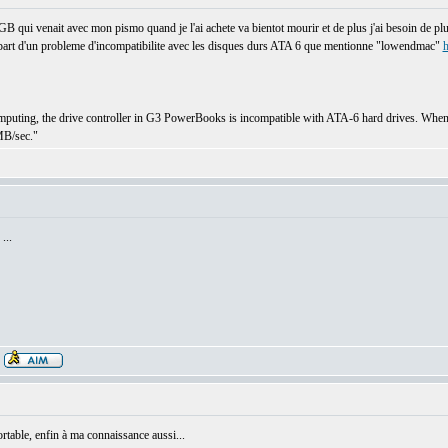
 qui venait avec mon pismo quand je l'ai achete va bientot mourir et de plus j'ai besoin de plus 
ul part d'un probleme d'incompatibilite avec les disques durs ATA 6 que mentionne "lowendmac"
h
uting, the drive controller in G3 PowerBooks is incompatible with ATA-6 hard drives. When re
MB/sec."
...
ortable, enfin à ma connaissance aussi...