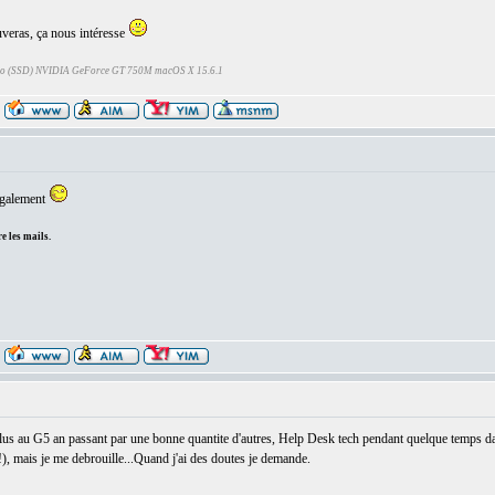
ouveras, ça nous intéresse
Go (SSD) NVIDIA GeForce GT 750M macOS X 15.6.1
:
 également
e les mails.
:
plus au G5 an passant par une bonne quantite d'autres, Help Desk tech pendant quelque temps 
!), mais je me debrouille...Quand j'ai des doutes je demande.