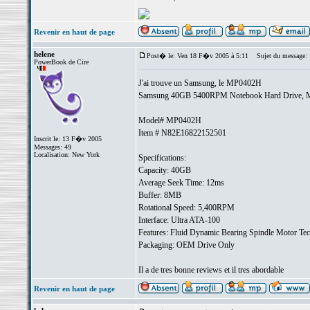
Revenir en haut de page
helene
Post� le: Ven 18 F�v 2005 à 5:11
Sujet du message:
PowerBook de Cire
J'ai trouve un Samsung, le MP0402H
Samsung 40GB 5400RPM Notebook Hard Drive, 
Model# MP0402H
Item # N82E16822152501
Inscrit le: 13 F�v 2005
Messages: 49
Localisation: New York
Specifications:
Capacity: 40GB
Average Seek Time: 12ms
Buffer: 8MB
Rotational Speed: 5,400RPM
Interface: Ultra ATA-100
Features: Fluid Dynamic Bearing Spindle Motor Te
Packaging: OEM Drive Only
Il a de tres bonne reviews et il tres abordable
Revenir en haut de page