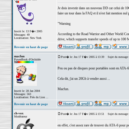
Je dois investir dans un nouveau DD car celui de 10GB
faire un tour dans la FAQ et il n'est fait mention n
"Warning
Inscrit le: 13 F�v 2005
According to the Road Warrior and Other World Comp
Messages: 49
Localisation: New York
drive, which supports transfer speeds of up to 100 
Revenir en haut de page
macfun
Post� le: Jeu 17 F�v 2005 à 13:39
Sujet du message:
PowerBook d'Orchidée
Peu ou pas de disques pour portables sont en ATA-6 
Cela dit, j'ai un 20Gb à vendre aussi ...
Macfun.
Inscrit le: 28 Jan 2004
Messages: 563
Localisation: Près du Lion ...
Revenir en haut de page
ch-vox
Post� le: Jeu 17 F�v 2005 à 13:51
Sujet du message:
Modérateur
en effet, c'est assez rare de trouver du ATA-6 pour p