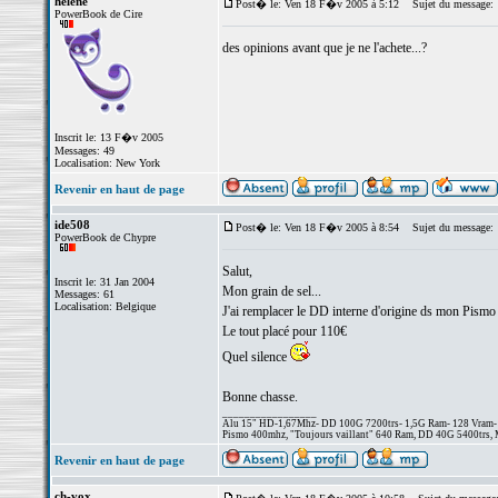
helene
Post� le: Ven 18 F�v 2005 à 5:12
Sujet du message:
PowerBook de Cire
des opinions avant que je ne l'achete...?
Inscrit le: 13 F�v 2005
Messages: 49
Localisation: New York
Revenir en haut de page
ide508
Post� le: Ven 18 F�v 2005 à 8:54
Sujet du message:
PowerBook de Chypre
Salut,
Inscrit le: 31 Jan 2004
Mon grain de sel...
Messages: 61
Localisation: Belgique
J'ai remplacer le DD interne d'origine ds mon Pism
Le tout placé pour 110€
Quel silence
Bonne chasse.
_________________
Alu 15" HD-1,67Mhz- DD 100G 7200trs- 1,5G Ram- 128 Vram- 
Pismo 400mhz, "Toujours vaillant" 640 Ram, DD 40G 5400trs, 
Revenir en haut de page
ch-vox