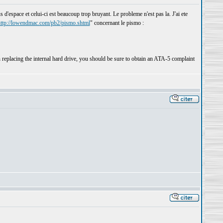
d'espace et celui-ci est beaucoup trop bruyant. Le probleme n'est pas la. J'ai ete
ttp://lowendmac.com/pb2/pismo.shtml
" concernant le pismo :
placing the internal hard drive, you should be sure to obtain an ATA-5 complaint