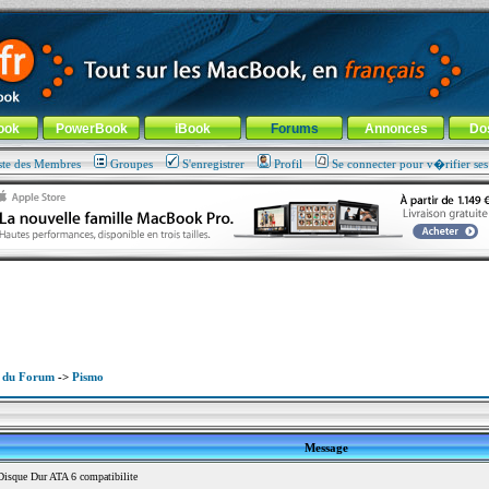
ade !
général
-
Aller au menu de la rubrique
ook
PowerBook
iBook
Forums
Annonces
Do
ste des Membres
Groupes
S'enregistrer
Profil
Se connecter pour v�rifier se
x du Forum
->
Pismo
Message
isque Dur ATA 6 compatibilite