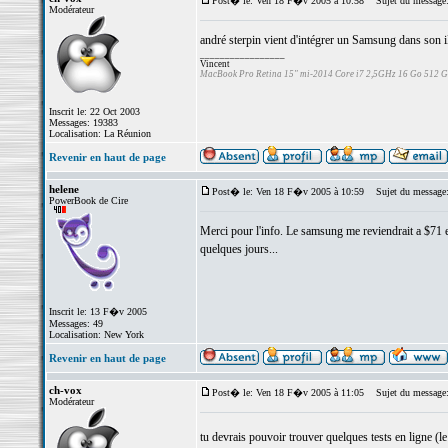
Post� le: Ven 18 F�v 2005 à 10:58
Sujet du message
Modérateur
andré sterpin vient d'intégrer un Samsung dans son 
_________________
Vincent
MacBook Pro Retina 15" mi-2014 Core i7 2,5GHz 16 Go 512 
Inscrit le: 22 Oct 2003
Messages: 19383
Localisation: La Réunion
Revenir en haut de page
helene
Post� le: Ven 18 F�v 2005 à 10:59
Sujet du message
PowerBook de Cire
Merci pour l'info. Le samsung me reviendrait a $71 et 
quelques jours...
Inscrit le: 13 F�v 2005
Messages: 49
Localisation: New York
Revenir en haut de page
ch-vox
Post� le: Ven 18 F�v 2005 à 11:05
Sujet du message
Modérateur
tu devrais pouvoir trouver quelques tests en ligne (l