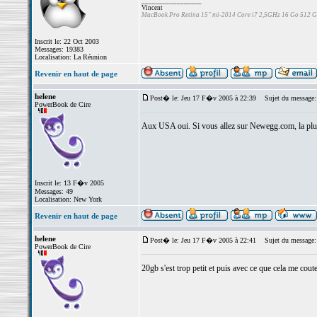
_________________
Vincent
MacBook Pro Retina 15" mi-2014 Core i7 2,5GHz 16 Go 512 
Inscrit le: 22 Oct 2003
Messages: 19383
Localisation: La Réunion
Revenir en haut de page
helene
Post� le: Jeu 17 F�v 2005 à 22:39
Sujet du message:
PowerBook de Cire
Aux USA oui. Si vous allez sur Newegg.com, la plup
Inscrit le: 13 F�v 2005
Messages: 49
Localisation: New York
Revenir en haut de page
helene
Post� le: Jeu 17 F�v 2005 à 22:41
Sujet du message:
PowerBook de Cire
20gb s'est trop petit et puis avec ce que cela me couter