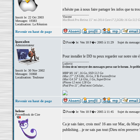
n'hésite pas à nous faire partager les infos que tu tr
_________________
Vincent
Inscrit le: 22 Oct 2003
MacBook Pro Retina 15" mi-2014 Core i7 2,5GHz 16 Go 512 
Messages: 19383
Localisation: La Réunion
Revenir en haut de page
lpascalon
Post� le: Ven 18 F�v 2005 à 11:29
Sujet du message
Administrateur
Pour installer le DD tu peux regarder sur notre site
_________________
Ludovic
Evitez de m'envoyer des messages perso sur le forum. Je préfèr
Inscrit le: 30 Nov 2002
MBP M1 16", 16 Go, SSD 512 Go
Messages: 31868
iMac 27" 2,9 GHz, 16 Go, 3 To FusionDrive
Localisation: Toulouse
iMac G4 24" 1,6 Ghz, 1 Go, SuperDrive
iPhone 12 mini 128 Go
iPad Pro 11", iPad mini Cellular...
Revenir en haut de page
helene
Post� le: Ven 18 F�v 2005 à 11:45
Sujet du message
PowerBook de Cire
Ca je sais faire, crois moi! 16 ans sur Mac, du Mac
publishing....je ne sais pas tout (Dieu m'en preserve 