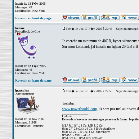
Inscrit le: 13 F�v 2005
Messages: 49
Localisation: New York
Revenir en haut de page
helene
Post� le: Jeu 17 F�v 2005 à 22:48
Sujet du message:
PowerBook de Cire
Je cherche un minimum de 40GB, hyper silencieux c
Sur mon Lombard, j'ai installe un fujitsu 20 GB et il
Inscrit le: 13 F�v 2005
Messages: 49
Localisation: New York
Revenir en haut de page
lpascalon
Post� le: Jeu 17 F�v 2005 à 22:53
Sujet du message:
Administrateur
Toshiba...
www.powerbook1.com,
ils sont pas mal au niveau d
_________________
Ludovic
Inscrit le: 30 Nov 2002
Evitez de m'envoyer des messages perso sur le forum. Je préfèr
Messages: 31868
Localisation: Toulouse
MBP M1 16", 16 Go, SSD 512 Go
iMac 27" 2,9 GHz, 16 Go, 3 To FusionDrive
iMac G4 24" 1,6 Ghz, 1 Go, SuperDrive
iPhone 12 mini 128 Go
iPad Pro 11", iPad mini Cellular...