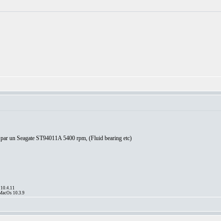
o par un Seagate ST94011A 5400 rpm, (Fluid bearing etc)
10.4.11
MacOs 10.3.9