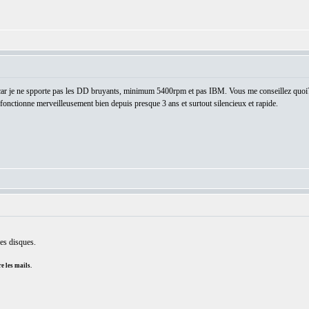
ar je ne spporte pas les DD bruyants, minimum 5400rpm et pas IBM. Vous me conseillez quoi
 fonctionne merveilleusement bien depuis presque 3 ans et surtout silencieux et rapide.
es disques.
e les mails.