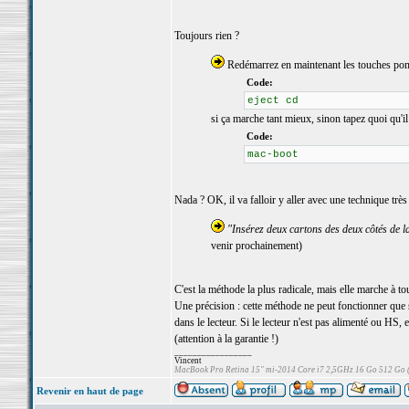
Toujours rien ?
Redémarrez en maintenant les touches pomme
Code:
eject cd
si ça marche tant mieux, sinon tapez quoi qu'il
Code:
mac-boot
Nada ? OK, il va falloir y aller avec une technique très
"Insérez deux cartons des deux côtés de la
venir prochainement)
C'est la méthode la plus radicale, mais elle marche à 
Une précision : cette méthode ne peut fonctionner que si
dans le lecteur. Si le lecteur n'est pas alimenté ou HS
(attention à la garantie !)
_________________
Vincent
MacBook Pro Retina 15" mi-2014 Core i7 2,5GHz 16 Go 512 Go
Revenir en haut de page