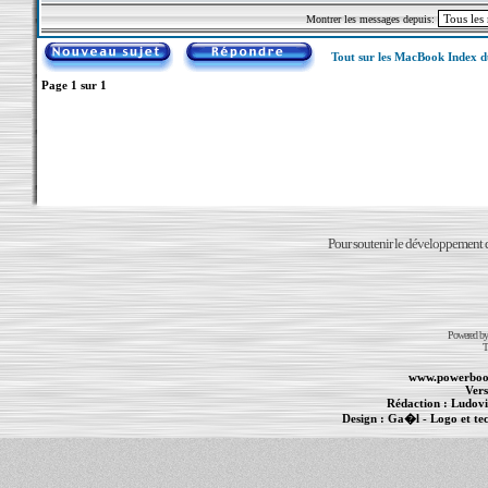
Montrer les messages depuis:
Tout sur les MacBook Index 
Page
1
sur
1
Pour soutenir le développement du
Powered b
T
www.powerboo
Vers
Rédaction :
Ludovi
Design :
Ga�l
- Logo et te
Informations :
PowerBook
-
MacBook Pro
-
i