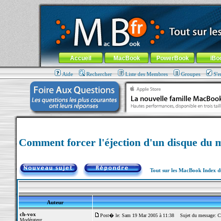
MacBook-fr.com : 100% Apple... 100% nomade !
Aller au contenu
-
Aller au menu général
-
Aller au menu de la
Menu général
Accueil
MacBook
PowerBook
iBo
Aide
Rechercher
Liste des Membres
Groupes
S'e
Comment forcer l'éjection d'un disque du 
Tout sur les MacBook Index 
Auteur
ch-vox
Post� le: Sam 19 Mar 2005 à 11:38
Sujet du message: Com
Modérateur