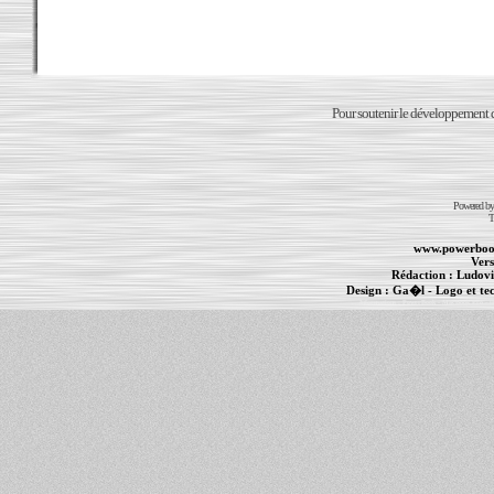
Pour soutenir le développement du
Powered b
T
www.powerboo
Vers
Rédaction :
Ludovi
Design :
Ga�l
- Logo et te
Informations :
PowerBook
-
MacBook Pro
-
i