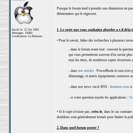
Puisque le forum tend à prendre une dimension un peu p
élémentaires qui le régissent.
1. Le sujet que vous souhaitez aborder a-t-il déjà ét
Inscrit le: 22 Oct 2003
Messages: 19383
Localisation: La Réunion
• Pour le savoir, faîtes des recherches à plusieurs nive
- dans le forum avant tout : souvent la questio
qui vous permettront souvent d'en savoir plus
tous les titres, de nombreux sujets récurrents y
- dans
nos articles
: PowerBook-fr.com n'est pa
démontage, et autres équipements connexes au p
- dans nos news via le RSS :
abonnez-vous
à 
- si votre question touche les applications :
Ve
• Si le sujet n'existe pas,
créez-le
, dans le cas contrair
doublons sont généralement fermés pour limiter la pol
2. Dans quel forum poster ?