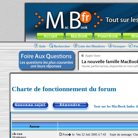
MacBook-fr.com : 100% Apple... 100% nomade !
Aller au contenu
-
Aller au menu général
-
Aller au menu de la
Menu général
Accueil
MacBook
PowerBook
iBo
Aide
Rechercher
Liste des Membres
Groupes
S'e
Charte de fonctionnement du forum
Tout sur les MacBook Index 
Auteur
ch-vox
Post� le: Ven 22 Juil 2005 à 7:43
Sujet du message: Char
Modérateur