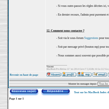
- Si vous outre-passez les règles décrites ici
- En dernier recours, l'admin peut purement e
12. Comment nous contacter ?
- Soit via le sous-forum
Suggestions
pour tout
- Soit par message privé (bouton mp) pour tou
- Nous sommes aussi souvent que possible pré
_________________
Vincent
MacBook Pro Retina 15" mi-2014 Core i7 2,5GHz 16 Go 512 Go
Revenir en haut de page
Montrer les messages depuis:
Tout sur les MacBook Index 
Page
1
sur
1