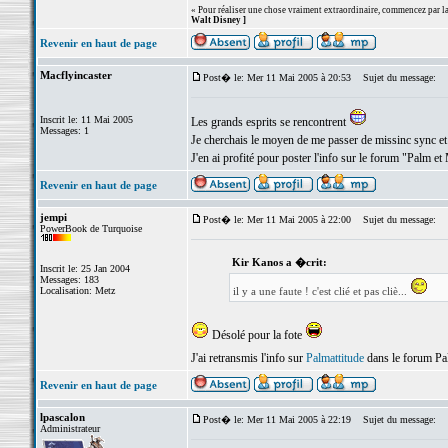
« Pour réaliser une chose vraiment extraordinaire, commencez par la 
Walt Disney ]
Revenir en haut de page
Macflyincaster
Post� le: Mer 11 Mai 2005 à 20:53
Sujet du message:
Inscrit le: 11 Mai 2005
Les grands esprits se rencontrent
Messages: 1
Je cherchais le moyen de me passer de missinc sync et j
J'en ai profité pour poster l'info sur le forum "Palm et
Revenir en haut de page
jempi
Post� le: Mer 11 Mai 2005 à 22:00
Sujet du message:
PowerBook de Turquoise
Kir Kanos a �crit:
Inscrit le: 25 Jan 2004
Messages: 183
Localisation: Metz
il y a une faute ! c'est clié et pas cliè...
Désolé pour la fote
J'ai retransmis l'info sur
Palmattitude
dans le forum 
Revenir en haut de page
lpascalon
Post� le: Mer 11 Mai 2005 à 22:19
Sujet du message:
Administrateur