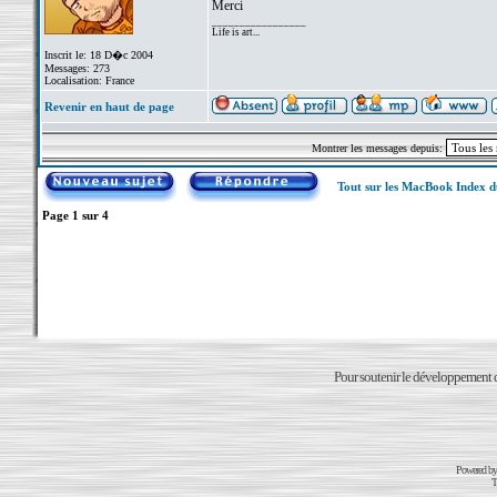
Merci
_________________
Life is art...
Inscrit le: 18 D�c 2004
Messages: 273
Localisation: France
Revenir en haut de page
Montrer les messages depuis:
Tout sur les MacBook Index 
Page
1
sur
4
Pour soutenir le développement du
Powered b
T