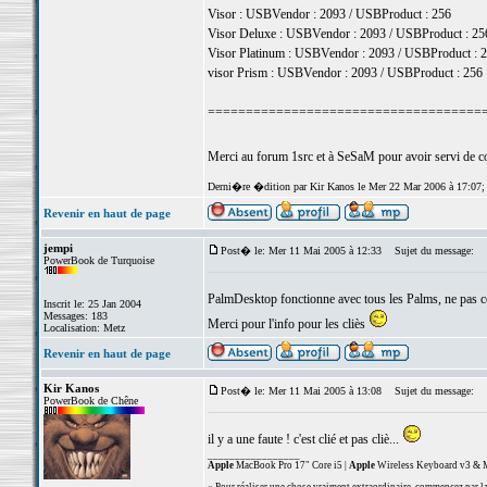
Visor : USBVendor : 2093 / USBProduct : 256
Visor Deluxe : USBVendor : 2093 / USBProduct : 25
Visor Platinum : USBVendor : 2093 / USBProduct : 
visor Prism : USBVendor : 2093 / USBProduct : 256
====================================
Merci au forum 1src et à SeSaM pour avoir servi de 
Derni�re �dition par Kir Kanos le Mer 22 Mar 2006 à 17:07
Revenir en haut de page
jempi
Post� le: Mer 11 Mai 2005 à 12:33
Sujet du message:
PowerBook de Turquoise
PalmDesktop fonctionne avec tous les Palms, ne pas 
Inscrit le: 25 Jan 2004
Messages: 183
Merci pour l'info pour les cliès
Localisation: Metz
Revenir en haut de page
Kir Kanos
Post� le: Mer 11 Mai 2005 à 13:08
Sujet du message:
PowerBook de Chêne
il y a une faute ! c'est clié et pas cliè...
_________________
Apple
MacBook Pro 17" Core i5 |
Apple
Wireless Keyboard v3 & M