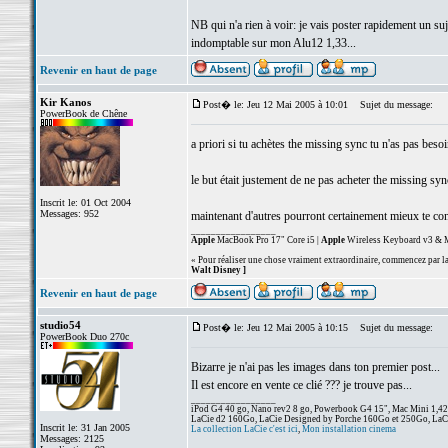
NB qui n'a rien à voir: je vais poster rapidement un s
indomptable sur mon Alu12 1,33...
Revenir en haut de page
Kir Kanos
Post� le: Jeu 12 Mai 2005 à 10:01
Sujet du message:
PowerBook de Chêne
a priori si tu achètes the missing sync tu n'as pas besoin 
le but était justement de ne pas acheter the missing sync
Inscrit le: 01 Oct 2004
Messages: 952
maintenant d'autres pourront certainement mieux te con
_________________
Apple
MacBook Pro 17" Core i5 |
Apple
Wireless Keyboard v3 & M
« Pour réaliser une chose vraiment extraordinaire, commencez par la 
Walt Disney ]
Revenir en haut de page
studio54
Post� le: Jeu 12 Mai 2005 à 10:15
Sujet du message:
PowerBook Duo 270c
Bizarre je n'ai pas les images dans ton premier post...
Il est encore en vente ce clié ??? je trouve pas...
_________________
iPod G4 40 go, Nano rev2 8 go, Powerbook G4 15", Mac Mini 1,
LaCie d2 160Go, LaCie Designed by Porche 160Go et 250Go, L
Inscrit le: 31 Jan 2005
La collection LaCie c'est ici
,
Mon installation cinema
Messages: 2125