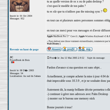
tu as quelle version de os x ou de palm desktop ?
c'est quoi le modèle de ton palm ?
tu es sûr que tu n'utilises pas the missing sync ?
Inscrit le: 01 Oct 2004
Messages: 952
en tout cas et plusieurs autres personnes sommes oblig
en tout cas merci pour vos messages et d'avoir diffuse
_________________
Apple
MacBook Pro 17" Core i5 |
Apple
Wireless Keyboard v3 & M
« Pour réaliser une chose vraiment extraordinaire, commencez par la 
Walt Disney ]
Revenir en haut de page
JC
Post� le: Jeu 12 Mai 2005 à 9:52
Sujet du message:
PowerBook de Bois
Pardon d'avance si ma question est sans objet...
Inscrit le: 08 D�c 2003
Messages: 54
Localisation: Au sud du Sahara
Actuellement, je compte acheter la mise à jour 4.04 
était impeccable sous 10.3.9 , et je ne souhaite donc pas
Autrement dit, la manip brillante décrite permettra t-ell
-) continuer à gérer mes adresses avec Palm Desktop
-) monter sur le bureau une memory stick
Bonne journée à tous!