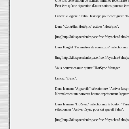
Une fois cette édition de fichiers terminée redémarrez 
Peut-être qu'une réparation d'autorisations pourrait êtr
Lancez le logiciel "Palm Desktop" pour configurer "
Dans "Contrôles HotSync" activez "HotSync".
[img]http://kikispacedenlespace.free.fr/synchroPalm/co
Dans l'onglet "Paramêtres de connexion" sélectionnez 
[img]http://kikispacedenlespace.free.fr/synchroPalm/p
Vous pouvez ensuite quitter "HotSync Manager".
Lancez "iSync".
Dans le menu "Appareils" sélectionnez "Activer la sy
Normalement un nouveau bouton représentant l'appareil
Dans le menu "HotSync" sélectionnez le bouton "Param
sélectionner "Activer iSync pour cet apareil Palm".
[img]http://kikispacedenlespace.free.fr/synchroPalm/p