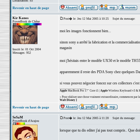
Localisation: 93
Revenir en haut de page
Kir Kanos
Post� le: Jeu 12 Mai 2005 à 10:25
Sujet du message:
PowerBook de Chêne
moi les images fonctionnent bien...
sinon sony a arrêté la fabrication et la commercialisa
magasin
Inscrit le: 01 Oct 2004
Messages: 952
moi j'hésitais entre le modèle UX50 et le modèle TH55 e
apparemment il reste des PDA Sony chez quelques Dar
si vous pouvez négocier foncez sur ces collectors c'est
_________________
Apple
MacBook Pro 17" Core i5 |
Apple
Wireless Keyboard v3 & M
« Pour réaliser une chose vraiment extraordinaire, commencez par la 
Walt Disney ]
Revenir en haut de page
SeSaM
Post� le: Jeu 12 Mai 2005 à 11:20
Sujet du message:
PowerBook d'Acajou
lorsque que tu dis editer j'ai pas tout compris.. Que doi