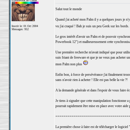
PowerBook de Chêne
Salut tout le monde
Quand j'ai acheté mon Palm il y a quelques jours je n
vu j'ai craqué ! Bah je suis un peu Geek sur les bords.
Inscrit le: 01 Oct 2004
Messages: 952
Le gros intérêt d'avoir un Palm et de pouvoir synchroni
Powerbook 12") et malheureusement cette synchronisat
Une première recherche m'avait indiqué que pour utili
suis friant de freeware et que je ne veux pas acheter un
mon Palm non plus
Enfin bon, à force de persévérance j'ai finalement tr
sans n'avoir rien à acheter ! Elle est pas belle la vie ?!
A la demande générale et dans l'espoir de vous faire é
Je tiens à signaler que cette manipulation fonctionne 
pourrait rapidement être mise en place avec votre aide p
====================================
La première chose à faire est de télécharger le logici