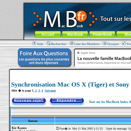
MacBook-fr.com : 100% Apple... 100% nomade !
Aller au contenu
-
Aller au menu général
-
Aller au menu de la
Menu général
Accueil
MacBook
PowerBook
iBo
Aide
Rechercher
Liste des Membres
Groupes
S'e
Synchronisation Mac OS X (Tiger) et Sony C
Aller � la page
1
,
2
,
3
,
4
Suivante
Tout sur les MacBook Index 
Auteur
Kir Kanos
Post� le: Mer 11 Mai 2005 à 11:53
Sujet du message: Syn