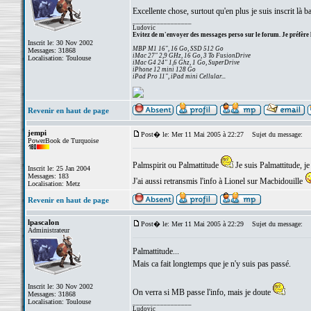
Excellente chose, surtout qu'en plus je suis inscrit là b
_________________
Ludovic
Evitez de m'envoyer des messages perso sur le forum. Je préfère 
Inscrit le: 30 Nov 2002
MBP M1 16", 16 Go, SSD 512 Go
Messages: 31868
iMac 27" 2,9 GHz, 16 Go, 3 To FusionDrive
Localisation: Toulouse
iMac G4 24" 1,6 Ghz, 1 Go, SuperDrive
iPhone 12 mini 128 Go
iPad Pro 11", iPad mini Cellular...
Revenir en haut de page
jempi
Post� le: Mer 11 Mai 2005 à 22:27
Sujet du message:
PowerBook de Turquoise
Palmspirit ou Palmattitude
Je suis Palmattitude, j
Inscrit le: 25 Jan 2004
Messages: 183
J'ai aussi retransmis l'info à Lionel sur Macbidouille
Localisation: Metz
Revenir en haut de page
lpascalon
Post� le: Mer 11 Mai 2005 à 22:29
Sujet du message:
Administrateur
Palmattitude...
Mais ca fait longtemps que je n'y suis pas passé.
Inscrit le: 30 Nov 2002
On verra si MB passe l'info, mais je doute
Messages: 31868
Localisation: Toulouse
_________________
Ludovic