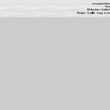
www.powerboo
Vers
Rédaction :
Ludovi
Design :
Ga�l
- Logo et te
Informations :
PowerBook
-
MacBook Pro
-
i