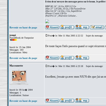
Evitez de m'envoyer des messages perso sur le forum. Je préfère 
MBP M1 16", 16 Go, SSD 512 Go
iMac 27" 2,9 GHz, 16 Go, 3 To FusionDrive
iMac G4 24" 1,6 Ghz, 1 Go, SuperDrive
iPhone 12 mini 128 Go
iPad Pro 11", iPad mini Cellular...
Revenir en haut de page
jempi
Post� le: Mer 11 Mai 2005 à 22:52
Sujet du message:
PowerBook de Turquoise
De toute façon l'info passera quand ce sujet récurrent 
Inscrit le: 25 Jan 2004
Messages: 183
Localisation: Metz
Revenir en haut de page
Macounette
Post� le: Mer 11 Mai 2005 à 23:18
Sujet du message:
Excellent, j'essaie ça avec mon NX70 dès que j'ai un 
Inscrit le: 09 Ao� 2004
Messages: 1
Localisation: Suisse
Revenir en haut de page