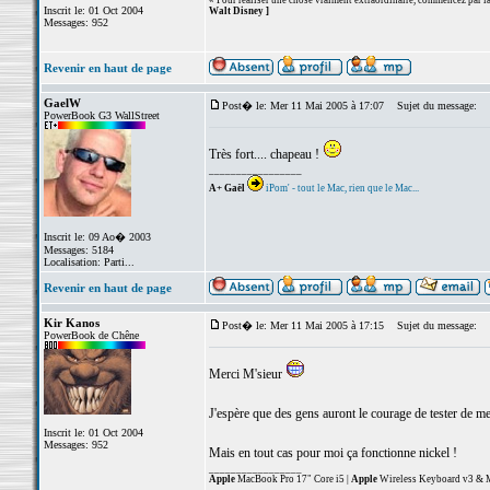
« Pour réaliser une chose vraiment extraordinaire, commencez par la 
Inscrit le: 01 Oct 2004
Walt Disney ]
Messages: 952
Revenir en haut de page
GaelW
Post� le: Mer 11 Mai 2005 à 17:07
Sujet du message:
PowerBook G3 WallStreet
Très fort.... chapeau !
_________________
A+ Gaël
iPom' - tout le Mac, rien que le Mac...
Inscrit le: 09 Ao� 2003
Messages: 5184
Localisation: Parti...
Revenir en haut de page
Kir Kanos
Post� le: Mer 11 Mai 2005 à 17:15
Sujet du message:
PowerBook de Chêne
Merci M'sieur
J'espère que des gens auront le courage de tester de me 
Inscrit le: 01 Oct 2004
Messages: 952
Mais en tout cas pour moi ça fonctionne nickel !
_________________
Apple
MacBook Pro 17" Core i5 |
Apple
Wireless Keyboard v3 & M