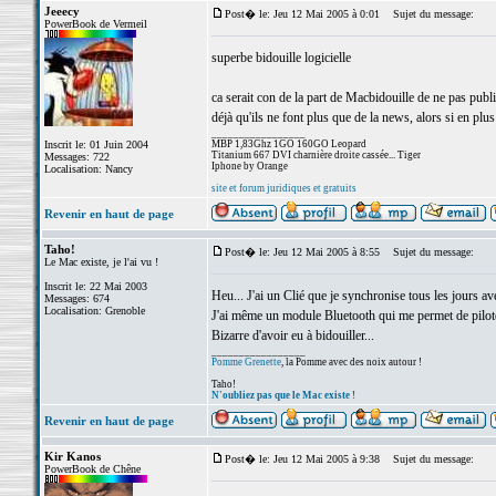
Jeeecy
Post� le: Jeu 12 Mai 2005 à 0:01
Sujet du message:
PowerBook de Vermeil
superbe bidouille logicielle
ca serait con de la part de Macbidouille de ne pas publi
déjà qu'ils ne font plus que de la news, alors si en plus
_________________
Inscrit le: 01 Juin 2004
MBP 1,83Ghz 1GO 160GO Leopard
Titanium 667 DVI charnière droite cassée... Tiger
Messages: 722
Iphone by Orange
Localisation: Nancy
site et forum juridiques et gratuits
Revenir en haut de page
Taho!
Post� le: Jeu 12 Mai 2005 à 8:55
Sujet du message:
Le Mac existe, je l'ai vu !
Inscrit le: 22 Mai 2003
Heu... J'ai un Clié que je synchronise tous les jours av
Messages: 674
Localisation: Grenoble
J'ai même un module Bluetooth qui me permet de pilote
Bizarre d'avoir eu à bidouiller...
_________________
Pomme Grenette
, la Pomme avec des noix autour !
Taho!
N'oubliez pas que le Mac existe !
Revenir en haut de page
Kir Kanos
Post� le: Jeu 12 Mai 2005 à 9:38
Sujet du message:
PowerBook de Chêne