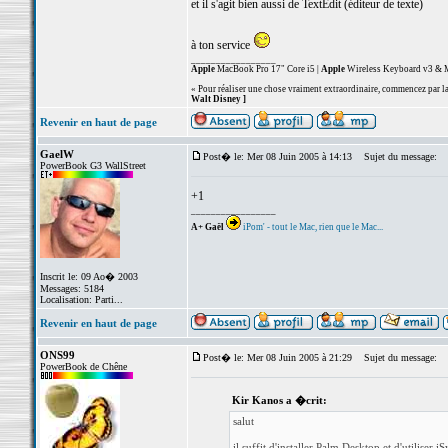
et il s'agit bien aussi de TextEdit (éditeur de texte)
à ton service
_________________
Apple
MacBook Pro 17" Core i5 |
Apple
Wireless Keyboard v3 & M
« Pour réaliser une chose vraiment extraordinaire, commencez par la 
Walt Disney ]
Revenir en haut de page
GaelW
Post� le: Mer 08 Juin 2005 à 14:13
Sujet du message:
PowerBook G3 WallStreet
+1
_________________
A+ Gaël
iPom' - tout le Mac, rien que le Mac...
Inscrit le: 09 Ao� 2003
Messages: 5184
Localisation: Parti...
Revenir en haut de page
ONS99
Post� le: Mer 08 Juin 2005 à 21:29
Sujet du message:
PowerBook de Chêne
Kir Kanos a �crit:
salut
il suffit d'installer Palm Desktop et d'utiliser i