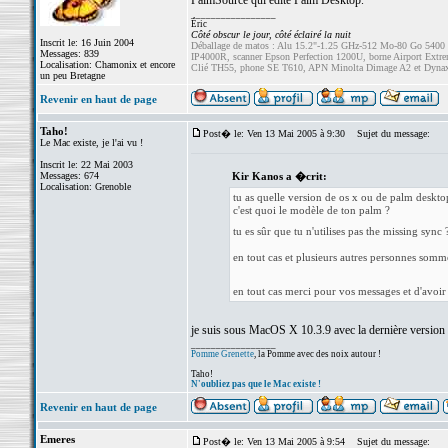
PalmSource qui édite Palm Desktop.
_________________
Éric
Côté obscur le jour, côté éclairé la nuit
Inscrit le: 16 Juin 2004
Déballage de matos : Alu 15.2"-1.25 GHz-512 Mo-80 Go 5400
Messages: 839
IP4000R, scanner Epson Perfection 1200U, borne Airport Ext
Localisation: Chamonix et encore
Clié TH55, phone SE T610, APN Minolta Dimage A2 et Dyna
un peu Bretagne
Revenir en haut de page
Taho!
Post� le: Ven 13 Mai 2005 à 9:30
Sujet du message:
Le Mac existe, je l'ai vu !
Inscrit le: 22 Mai 2003
Messages: 674
Kir Kanos a �crit:
Localisation: Grenoble
tu as quelle version de os x ou de palm deskto
c'est quoi le modèle de ton palm ?
tu es sûr que tu n'utilises pas the missing sync
en tout cas et plusieurs autres personnes somme
en tout cas merci pour vos messages et d'avoir
je suis sous MacOS X 10.3.9 avec la dernière versi
_________________
Pomme Grenette
, la Pomme avec des noix autour !
Taho!
N'oubliez pas que le Mac existe !
Revenir en haut de page
Emeres
Post� le: Ven 13 Mai 2005 à 9:54
Sujet du message: