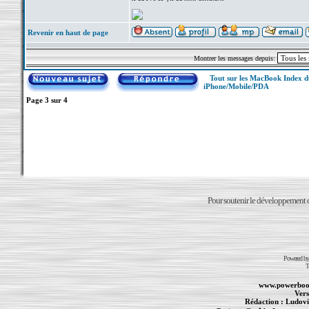
Revenir en haut de page
Montrer les messages depuis:
Tout sur les MacBook Index 
iPhone/Mobile/PDA
Page
3
sur
4
Pour soutenir le développement du
Powered b
T
www.powerboo
Vers
Rédaction :
Ludovi