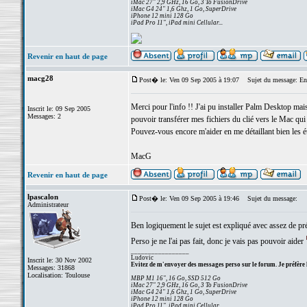
iMac 27" 2,9 GHz, 16 Go, 3 To FusionDrive
iMac G4 24" 1,6 Ghz, 1 Go, SuperDrive
iPhone 12 mini 128 Go
iPad Pro 11", iPad mini Cellular...
Revenir en haut de page
macg28
Post� le: Ven 09 Sep 2005 à 19:07
Sujet du message: Enc
Merci pour l'info !! J'ai pu installer Palm Desktop mai
Inscrit le: 09 Sep 2005
Messages: 2
pouvoir transférer mes fichiers du clié vers le Mac qui 
Pouvez-vous encore m'aider en me détaillant bien les ét
MacG
Revenir en haut de page
lpascalon
Post� le: Ven 09 Sep 2005 à 19:46
Sujet du message:
Administrateur
Ben logiquement le sujet est expliqué avec assez de préc
Perso je ne l'ai pas fait, donc je vais pas pouvoir aider
_________________
Ludovic
Inscrit le: 30 Nov 2002
Evitez de m'envoyer des messages perso sur le forum. Je préfère 
Messages: 31868
Localisation: Toulouse
MBP M1 16", 16 Go, SSD 512 Go
iMac 27" 2,9 GHz, 16 Go, 3 To FusionDrive
iMac G4 24" 1,6 Ghz, 1 Go, SuperDrive
iPhone 12 mini 128 Go
iPad Pro 11", iPad mini Cellular...