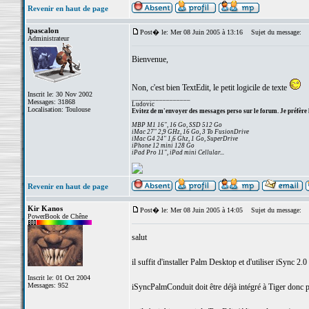
Revenir en haut de page
lpascalon
Post� le: Mer 08 Juin 2005 à 13:16
Sujet du message:
Administrateur
Bienvenue,
Non, c'est bien TextEdit, le petit logicile de texte
Inscrit le: 30 Nov 2002
_________________
Messages: 31868
Ludovic
Localisation: Toulouse
Evitez de m'envoyer des messages perso sur le forum. Je préfère 
MBP M1 16", 16 Go, SSD 512 Go
iMac 27" 2,9 GHz, 16 Go, 3 To FusionDrive
iMac G4 24" 1,6 Ghz, 1 Go, SuperDrive
iPhone 12 mini 128 Go
iPad Pro 11", iPad mini Cellular...
Revenir en haut de page
Kir Kanos
Post� le: Mer 08 Juin 2005 à 14:05
Sujet du message:
PowerBook de Chêne
salut
il suffit d'installer Palm Desktop et d'utiliser iSync 2.0
Inscrit le: 01 Oct 2004
Messages: 952
iSyncPalmConduit doit être déjà intégré à Tiger donc pa