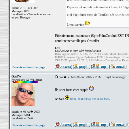
iSyncPalmConduit doit être déjà intégré à Tiger
Inscrit le: 16 Juin 2004
Messages: 839
Localisation: Chamonix et encore
et il s'agit bien aussi de TextEdit (éditeur de te
un peu Bretagne
à ton service
Effectivement, maintenant iSyncPalmConduit
EST I
conduite ne veuille pas s'installer.
_________________
Éric
Côté obscur le jour, côté éclairé la nuit
Déballage de matos : Alu 15.2"-1.25 GHz-512 Mo-80 Go 5400
IP4000R, scanner Epson Perfection 1200U, borne Airport Ext
Clié TH55, phone SE T610, APN Minolta Dimage A2 et Dyna
Revenir en haut de page
GaelW
Post� le: Mer 08 Juin 2005 à 21:32
Sujet du message:
PowerBook G3 WallStreet
Ils sont forts chez Apple
_________________
A+ Gaël
iPom' - tout le Mac, rien que le Mac...
Inscrit le: 09 Ao� 2003
Messages: 5184
Localisation: Parti...
Revenir en haut de page