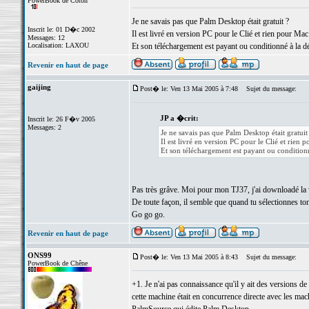
PowerBook de Coton
Je ne savais pas que Palm Desktop était gratuit ?
Inscrit le: 01 D�c 2002
Il est livré en version PC pour le Clié et rien pour Mac
Messages: 12
Localisation: LAXOU
Et son téléchargement est payant ou conditionné à la dés
Revenir en haut de page
gaijing
Post� le: Ven 13 Mai 2005 à 7:48
Sujet du message:
JP a �crit:
Inscrit le: 26 F�v 2005
Messages: 2
Je ne savais pas que Palm Desktop était gratuit
Il est livré en version PC pour le Clié et rien 
Et son téléchargement est payant ou conditionné 
Pas très grâve. Moi pour mon TJ37, j'ai downloadé la v
De toute façon, il semble que quand tu sélectionnes ton
Go go go.
Revenir en haut de page
ONS99
Post� le: Ven 13 Mai 2005 à 8:43
Sujet du message:
PowerBook de Chêne
+1. Je n'ai pas connaissance qu'il y ait des versions d
cette machine était en concurrence directe avec les mac