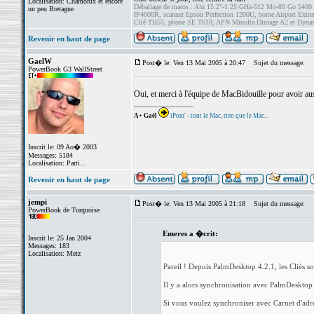
Localisation: Chamonix et encore
Déballage de matos : Alu 15.2"-1.25 GHz-512 Mo-80 Go 5400
un peu Bretagne
IP4000R, scanner Epson Perfection 1200U, borne Airport Ext
Clié TH55, phone SE T610, APN Minolta Dimage A2 et Dyna
Revenir en haut de page
GaelW
Post� le: Ven 13 Mai 2005 à 20:47
Sujet du message:
PowerBook G3 WallStreet
Oui, et merci à l'équipe de MacBidouille pour avoir aus
_________________
A+ Gaël
iPom' - tout le Mac, rien que le Mac...
Inscrit le: 09 Ao� 2003
Messages: 5184
Localisation: Parti...
Revenir en haut de page
jempi
Post� le: Ven 13 Mai 2005 à 21:18
Sujet du message:
PowerBook de Turquoise
Emeres a �crit:
Inscrit le: 25 Jan 2004
Messages: 183
Localisation: Metz
Pareil ! Depuis PalmDesktop 4.2.1, les Cliés s
Il y a alors synchronisation avec PalmDesktop (a
Si vous voulez synchroniser avec Carnet d'adress