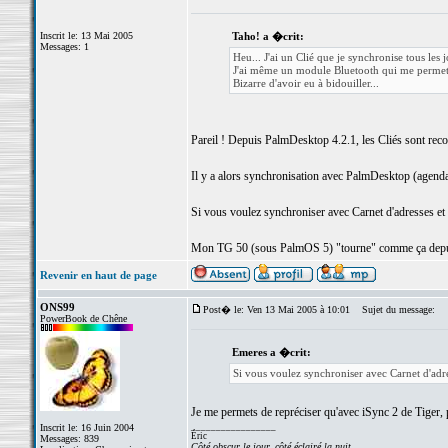
Inscrit le: 13 Mai 2005
Taho! a �crit:
Messages: 1
Heu... J'ai un Clié que je synchronise tous les 
J'ai même un module Bluetooth qui me permet 
Bizarre d'avoir eu à bidouiller...
Pareil ! Depuis PalmDesktop 4.2.1, les Cliés sont re
Il y a alors synchronisation avec PalmDesktop (agenda, a
Si vous voulez synchroniser avec Carnet d'adresses et iC
Mon TG 50 (sous PalmOS 5) "tourne" comme ça depuis
Revenir en haut de page
ONS99
Post� le: Ven 13 Mai 2005 à 10:01
Sujet du message:
PowerBook de Chêne
Emeres a �crit:
Si vous voulez synchroniser avec Carnet d'adress
Je me permets de repréciser qu'avec iSync 2 de Tiger, p
_________________
Inscrit le: 16 Juin 2004
Éric
Messages: 839
Côté obscur le jour, côté éclairé la nuit