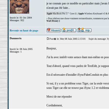
je ne connais pas ce modèle en particulier mais j'avai
n'avait pas été faite...
_________________
Apple
MacBook Pro 17" Core i5 |
Apple
Wireless Keyboard v3 & M
Inscrit le: 01 Oct 2004
« Pour réaliser une chose vraiment extraordinaire, commencez par la 
Messages: 952
Walt Disney ]
Revenir en haut de page
Dumnorix
Post� le: Mer 08 Juin 2005 à 13:01
Sujet du message: Syn
Bonjour,
Inscrit le: 08 Juin 2005
Messages: 1
J'ai lu avec intérêt votre astuce étant moi-même en po
Tout d'abord, quand vous parlez de TextEdit, je suppose q
Est-il nécessaire d'installer iSyncPalmConduit en plu
Si oui, il y a un problème sous Tiger, car la seule vers
sous Tiger car elle ne trouve pas iSync 1.2 et visiblem
Merci de me répondre
Cordialement,