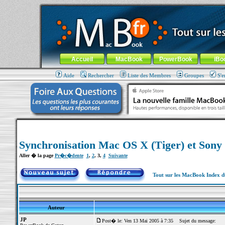
MacBook-fr.com : 100% Apple... 100% nomade !
Aller au contenu
-
Aller au menu général
-
Aller au menu de la
Menu général
Accueil
MacBook
PowerBook
iBo
Aide
Rechercher
Liste des Membres
Groupes
S'e
Synchronisation Mac OS X (Tiger) et Sony C
Aller � la page
Pr�c�dente
1
,
2
,
3
,
4
Suivante
Tout sur les MacBook Index 
Auteur
JP
Post� le: Ven 13 Mai 2005 à 7:35
Sujet du message: