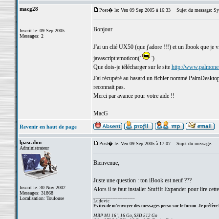
macg28
Post� le: Ven 09 Sep 2005 à 16:33
Sujet du message: Syn
Bonjour
Inscrit le: 09 Sep 2005
Messages: 2
J'ai un clié UX50 (que j'adore !!!) et un Ibook que je vi
javascript:emoticon('
')
Que dois-je télécharger sur le site
http://www.palmone
J'ai récupéré au hasard un fichier nommé PalmDesktopM
reconnait pas.
Merci par avance pour votre aide !!
MacG
Revenir en haut de page
lpascalon
Post� le: Ven 09 Sep 2005 à 17:07
Sujet du message:
Administrateur
Bienvenue,
Juste une question : ton iBook est neuf ???
Inscrit le: 30 Nov 2002
Alors il te faut installer StuffIt Expander pour lire ce
Messages: 31868
_________________
Localisation: Toulouse
Ludovic
Evitez de m'envoyer des messages perso sur le forum. Je préfère 
MBP M1 16", 16 Go, SSD 512 Go