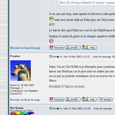
Mon TG 50 (sous PalmOS 5) "tourne" comme ça
Je ne sais pas trop, mais quand on découvre cette partic
mais bon j'avais déjà un Palm (pas un Clié) avant
@JJ:
Le fait de dire quel Palm on a sur le site PalmSource
bonjour le spam du genre tu la changes quand ta vieill
Revenir en haut de page
Frantzy
Post� le: Ven 20 Mai 2005 à 15:22
Sujet du message: Re: 
Salut, J'ai un Clié NZ90 et je désespère pour synchron
lancer une HotSync car le port série est utilisé par une 
est-ce que tu pourrais m'indiquer où tu as trouver les 
Merci
_________________
Inscrit le: 20 Mai 2005
PowerBook 15" Imac G5 Clié NZ90
Messages: 2
Localisation: Les Haudères
Suisse(VS)
Revenir en haut de page
Kir Kanos
Post� le: Sam 21 Mai 2005 à 14:20
Sujet du message:
PowerBook de Chêne