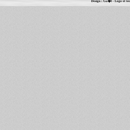
Design :
Ga�l
- Logo et te
Informations :
PowerBook
-
MacBook Pro
-
i