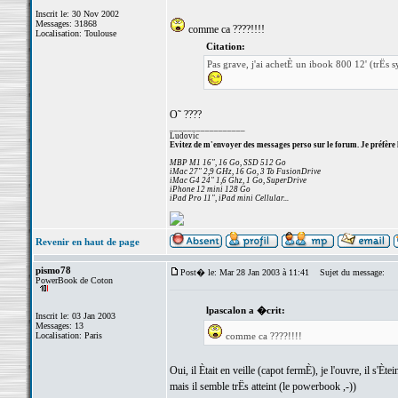
Inscrit le: 30 Nov 2002
Messages: 31868
comme ca ????!!!!
Localisation: Toulouse
Citation:
Pas grave, j'ai achetÈ un ibook 800 12' (trËs 
O˜ ????
_________________
Ludovic
Evitez de m'envoyer des messages perso sur le forum. Je préfère 
MBP M1 16", 16 Go, SSD 512 Go
iMac 27" 2,9 GHz, 16 Go, 3 To FusionDrive
iMac G4 24" 1,6 Ghz, 1 Go, SuperDrive
iPhone 12 mini 128 Go
iPad Pro 11", iPad mini Cellular...
Revenir en haut de page
pismo78
Post� le: Mar 28 Jan 2003 à 11:41
Sujet du message:
PowerBook de Coton
lpascalon a �crit:
Inscrit le: 03 Jan 2003
Messages: 13
Localisation: Paris
comme ca ????!!!!
Oui, il Ètait en veille (capot fermÈ), je l'ouvre, il s'Èt
mais il semble trËs atteint (le powerbook ,-))