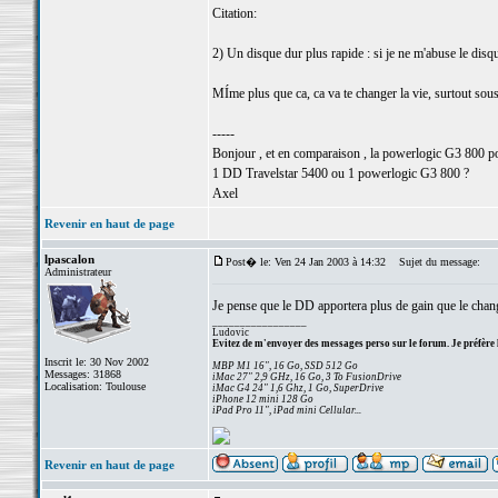
Citation:
2) Un disque dur plus rapide : si je ne m'abuse le disq
MÍme plus que ca, ca va te changer la vie, surtout sou
-----
Bonjour , et en comparaison , la powerlogic G3 800 p
1 DD Travelstar 5400 ou 1 powerlogic G3 800 ?
Axel
Revenir en haut de page
lpascalon
Post� le: Ven 24 Jan 2003 à 14:32
Sujet du message:
Administrateur
Je pense que le DD apportera plus de gain que le chang
_________________
Ludovic
Evitez de m'envoyer des messages perso sur le forum. Je préfère 
Inscrit le: 30 Nov 2002
MBP M1 16", 16 Go, SSD 512 Go
Messages: 31868
iMac 27" 2,9 GHz, 16 Go, 3 To FusionDrive
Localisation: Toulouse
iMac G4 24" 1,6 Ghz, 1 Go, SuperDrive
iPhone 12 mini 128 Go
iPad Pro 11", iPad mini Cellular...
Revenir en haut de page