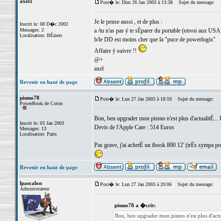
axel1
Post� le: Dim 26 Jan 2003 à 13:38
Sujet du message:
Je le pense aussi , et de plus :
Inscrit le: 08 D�c 2002
Messages: 2
a /tu n'as pas ý te sÈparer du portable (envoi aux USA
Localisation: BÈziers
b/le DD est moins cher que la "puce de powerlogix"
Affaire ý suivre !!
@+
axel
Revenir en haut de page
pismo78
Post� le: Lun 27 Jan 2003 à 18:59
Sujet du message:
PowerBook de Coton
Bon, ben upgrader mon pismo n'est plus d'actualitÈ... 
Inscrit le: 03 Jan 2003
Devis de l'Apple Care : 514 Euros
Messages: 13
Localisation: Paris
Pas grave, j'ai achetÈ un ibook 800 12' (trËs sympa po
Revenir en haut de page
lpascalon
Post� le: Lun 27 Jan 2003 à 20:06
Sujet du message:
Administrateur
pismo78 a �crit:
Bon, ben upgrader mon pismo n'est plus d'actua