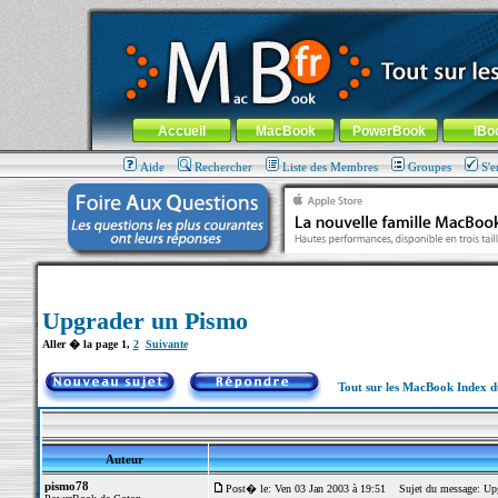
MacBook-fr.com : 100% Apple... 100% nomade !
Aller au contenu
-
Aller au menu général
-
Aller au menu de la
Menu général
Accueil
MacBook
PowerBook
iBo
Aide
Rechercher
Liste des Membres
Groupes
S'e
Upgrader un Pismo
Aller � la page
1
,
2
Suivante
Tout sur les MacBook Index 
Auteur
pismo78
Post� le: Ven 03 Jan 2003 à 19:51
Sujet du message: Upg