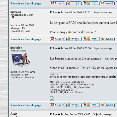
Revenir en haut de page
pismo78
Post� le: Ven 03 Jan 2003 à 20:32
Sujet du message:
PowerBook de Coton
Le lien pour la RAM c'est des barrettes qui vont dans
Inscrit le: 03 Jan 2003
Messages: 13
Localisation: Paris
Pour le disque dur tu l'achËterais o˜ ?
Revenir en haut de page
lpascalon
Post� le: Ven 03 Jan 2003 à 20:36
Sujet du message:
Administrateur
Les barettes sont pour les 2 emplacements !! car low pr
Sinon le DD le modËle IBM 40GNX de 40 Go par exem
Inscrit le: 30 Nov 2002
_________________
Ludovic
Messages: 31868
Evitez de m'envoyer des messages perso sur le forum. Je préfère 
Localisation: Toulouse
MBP M1 16", 16 Go, SSD 512 Go
iMac 27" 2,9 GHz, 16 Go, 3 To FusionDrive
iMac G4 24" 1,6 Ghz, 1 Go, SuperDrive
iPhone 12 mini 128 Go
iPad Pro 11", iPad mini Cellular...
Revenir en haut de page
Alain
Post� le: Sam 04 Jan 2003 à 3:05
Sujet du message: