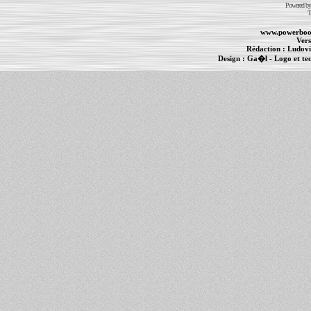
Powered b
T
www.powerboo
Vers
Rédaction :
Ludovi
Design :
Ga�l
- Logo et te
Informations :
PowerBook
-
MacBook Pro
-
i