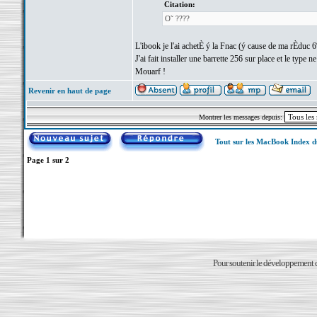
Citation:
O˜ ????
L'ibook je l'ai achetÈ ý la Fnac (ý cause de ma rÈduc 
J'ai fait installer une barrette 256 sur place et le type 
Mouarf !
Revenir en haut de page
Montrer les messages depuis:
Tout sur les MacBook Index 
Page
1
sur
2
Pour soutenir le développement du