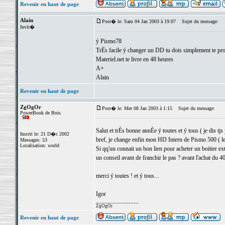
Revenir en haut de page
Alain
Post� le: Sam 04 Jan 2003 à 19:07
Sujet du message:
Invit�
ý Pismo78
TrËs facile ý changer un DD tu dois simplement te pro
Materiel.net te livre en 48 heures
A+
Alain
Revenir en haut de page
ZgOgOr
Post� le: Mer 08 Jan 2003 à 1:15
Sujet du message:
PowerBook de Bois
Salut et trÈs bonne annÈe ý toutes et ý tous ( je dis tjs
Inscrit le: 21 D�c 2002
bref, je change enfin mon HD Intern de Pismo 500 ( le
Messages: 53
Localisation: world
Si qq'un connait un bon lien pour acheter un boitier ex
un conseil avant de franchir le pas ? avant l'achat du 4
merci ý toutes ! et ý tous...
Igor
_________________
ZgOgOr
Revenir en haut de page