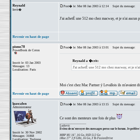
Reynald
Post� le: Mer 08 Jan 2003 à 12:14
Sujet du message:
Invit�
J'ai achetÈ une 512 mo chez macway, et je n'ai aucun p
Revenir en haut de page
pismo78
Post� le: Mer 08 Jan 2003 à 13:01
Sujet du message:
PowerBook de Coton
Reynald a �crit:
Inscrit le: 03 Jan 2003
Messages: 13
J'ai achetÈ une 512 mo chez macway, et je n'ai
Localisation: Paris
Moi c'est chez Mac Partner ý Levallois ils m'avaient di
Revenir en haut de page
lpascalon
Post� le: Mer 08 Jan 2003 à 13:15
Sujet du message:
Administrateur
Ce sont des menteurs une fois de plus
_________________
Ludovic
Evitez de m'envoyer des messages perso sur le forum. Je préfère 
Inscrit le: 30 Nov 2002
MBP M1 16", 16 Go, SSD 512 Go
Messages: 31868
iMac 27" 2,9 GHz, 16 Go, 3 To FusionDrive
Localisation: Toulouse