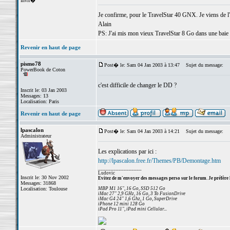
Invit�
Je confirme, pour le TravelStar 40 GNX. Je viens de l'
Alain
PS: J'ai mis mon vieux TravelStar 8 Go dans une baie 
Revenir en haut de page
pismo78
Post� le: Sam 04 Jan 2003 à 13:47
Sujet du message:
PowerBook de Coton
c'est difficile de changer le DD ?
Inscrit le: 03 Jan 2003
Messages: 13
Localisation: Paris
Revenir en haut de page
lpascalon
Post� le: Sam 04 Jan 2003 à 14:21
Sujet du message:
Administrateur
Les explications par ici :
http://lpascalon.free.fr/Themes/PB/Demontage.htm
_________________
Ludovic
Inscrit le: 30 Nov 2002
Evitez de m'envoyer des messages perso sur le forum. Je préfère 
Messages: 31868
Localisation: Toulouse
MBP M1 16", 16 Go, SSD 512 Go
iMac 27" 2,9 GHz, 16 Go, 3 To FusionDrive
iMac G4 24" 1,6 Ghz, 1 Go, SuperDrive
iPhone 12 mini 128 Go
iPad Pro 11", iPad mini Cellular...