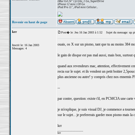
iMac G4 24" 1,6 Ghz, 1 Go, SuperDrive
iPhone 12 mini 128 Go
iPad Pro 11", iPad mini Cellular...
Revenir en haut de page
krr
Post� le: Jeu 16 Jan 2003 à 1:52
Sujet du message: up p
ouais, os X sur un pismo, tant que tu au moins 384 mo 
Inscrit le: 16 Jan 2003
Messages: 4
le gain de disque est pas mal aussi, mais bon, surtout q
quand aux revendeurs mac, attention, effectivement ce
recta sur le sujet. et ils vendent un petit boitier 2,5
plus ancienne ou autre! y compris chez nos ennemis P
--
par contre, question: existe t'il, en PCMCIA une carte 
je m'explique, je suis visual DJ, je commence a tourner
sur le sujet... je prefererais garder mon pismo mais la c
krr
_________________
krr