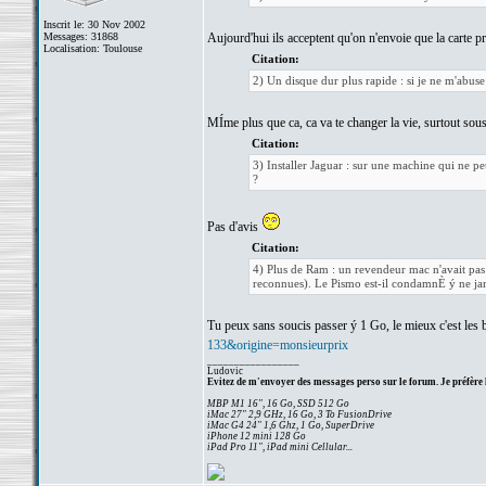
Inscrit le: 30 Nov 2002
Messages: 31868
Aujourd'hui ils acceptent qu'on n'envoie que la carte pr
Localisation: Toulouse
Citation:
2) Un disque dur plus rapide : si je ne m'abuse
MÍme plus que ca, ca va te changer la vie, surtout sou
Citation:
3) Installer Jaguar : sur une machine qui ne pe
?
Pas d'avis
Citation:
4) Plus de Ram : un revendeur mac n'avait pas 
reconnues). Le Pismo est-il condamnÈ ý ne ja
Tu peux sans soucis passer ý 1 Go, le mieux c'est les b
133&origine=monsieurprix
_________________
Ludovic
Evitez de m'envoyer des messages perso sur le forum. Je préfère 
MBP M1 16", 16 Go, SSD 512 Go
iMac 27" 2,9 GHz, 16 Go, 3 To FusionDrive
iMac G4 24" 1,6 Ghz, 1 Go, SuperDrive
iPhone 12 mini 128 Go
iPad Pro 11", iPad mini Cellular...