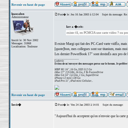
Revenir en haut de page
lpascalon
Post� le: Jeu 16 Jan 2003 à 12:04
Sujet du message: Re:
Administrateur
krr a �crit:
existe t'il, en PCMCIA une carte video ? ou pe
Inscrit le: 30 Nov 2002
Messages: 31868
Il existe Margi qui fait des PC-Card varte vidÈo, mais 
Localisation: Toulouse
[quote]bon, mes collegues sont sur titanium, mais moi je
Les dernier PowerBook 17" sont destinÈs aux pro de l
_________________
Ludovic
Evitez de m'envoyer des messages perso sur le forum. Je préfère 
MBP M1 16", 16 Go, SSD 512 Go
iMac 27" 2,9 GHz, 16 Go, 3 To FusionDrive
iMac G4 24" 1,6 Ghz, 1 Go, SuperDrive
iPhone 12 mini 128 Go
iPad Pro 11", iPad mini Cellular...
Revenir en haut de page
Invit�
Post� le: Ven 24 Jan 2003 à 14:01
Sujet du message:
"Aujourd'hui ils acceptent qu'on n'envoie que la carte p