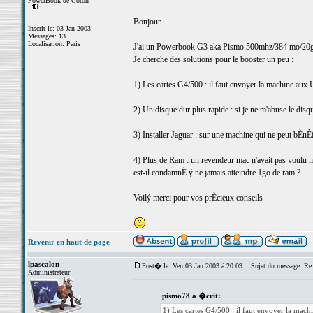
PowerBook de Coton
Bonjour
Inscrit le: 03 Jan 2003
Messages: 13
Localisation: Paris
J'ai un Powerbook G3 aka Pismo 500mhz/384 mo/20
Je cherche des solutions pour le booster un peu :
1) Les cartes G4/500 : il faut envoyer la machine aux U
2) Un disque dur plus rapide : si je ne m'abuse le disq
3) Installer Jaguar : sur une machine qui ne peut bÈnÈfi
4) Plus de Ram : un revendeur mac n'avait pas voulu me
est-il condamnÈ ý ne jamais atteindre 1go de ram ?
Voilý merci pour vos prÈcieux conseils
Revenir en haut de page
lpascalon
Post� le: Ven 03 Jan 2003 à 20:09
Sujet du message: Re:
Administrateur
pismo78 a �crit:
1) Les cartes G4/500 : il faut envoyer la machi