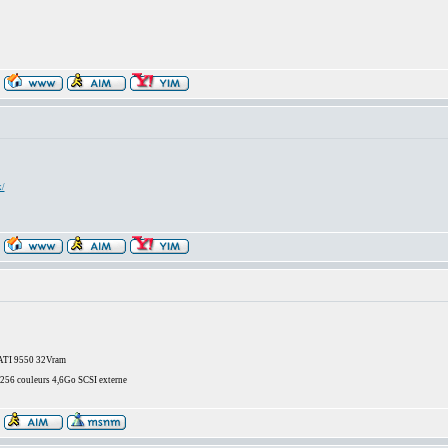
x/
/ATI 9550 32Vram
6 couleurs 4,6Go SCSI externe