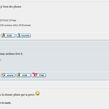
 je ferai des photos
/ATI 9550 32Vram
6 couleurs 4,6Go SCSI externe
jmac-arobase-free.fr
x/
s la donner plutot que ta perso
e les mails.