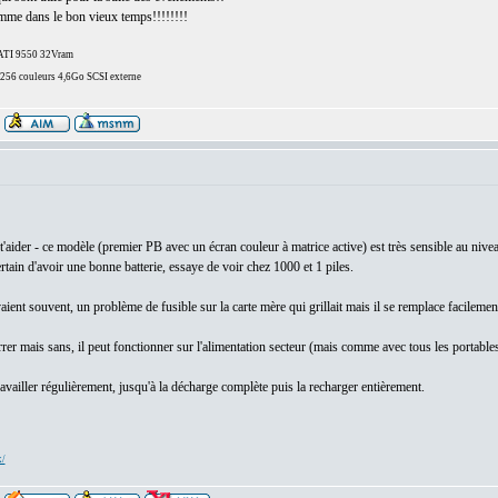
comme dans le bon vieux temps!!!!!!!!
/ATI 9550 32Vram
6 couleurs 4,6Go SCSI externe
'aider - ce modèle (premier PB avec un écran couleur à matrice active) est très sensible au nive
rtain d'avoir une bonne batterie, essaye de voir chez 1000 et 1 piles.
ient souvent, un problème de fusible sur la carte mère qui grillait mais il se remplace facilemen
 mais sans, il peut fonctionner sur l'alimentation secteur (mais comme avec tous les portables,
e travailler régulièrement, jusqu'à la décharge complète puis la recharger entièrement.
x/