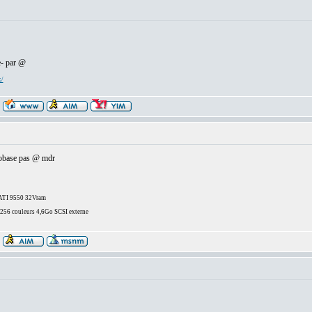
e- par @
x/
arobase pas @ mdr
/ATI 9550 32Vram
6 couleurs 4,6Go SCSI externe