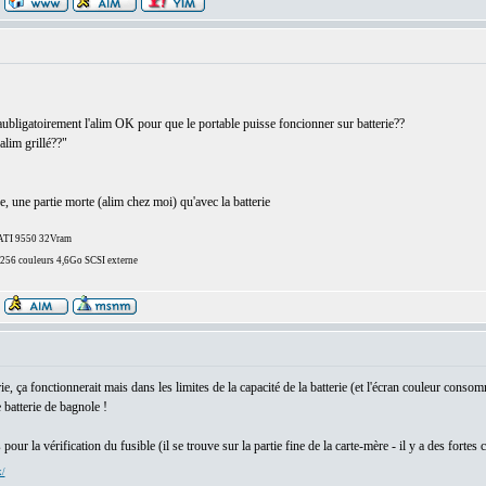
l aubligatoirement l'alim OK pour que le portable puisse foncionner sur batterie??
'alim grillé??"
e, une partie morte (alim chez moi) qu'avec la batterie
/ATI 9550 32Vram
6 couleurs 4,6Go SCSI externe
erie, ça fonctionnerait mais dans les limites de la capacité de la batterie (et l'écran couleur con
e batterie de bagnole !
our la vérification du fusible (il se trouve sur la partie fine de la carte-mère - il y a des fortes c
x/