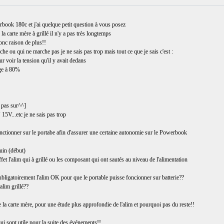
rbook 180c et j'ai quelque petit question à vous posez
carte mère à grillé il n'y a pas très longtemps
onc raison de plus!!
che ou qui ne marche pas je ne sais pas trop mais tout ce que je sais c'est :
r voir la tension qu'il y avait dedans
rge à 80%
) pas sur^^]
 15V...etc je ne sais pas trop
onctionner sur le portabe afin d'assurer une certaine autonomie sur le Powerbook
juin (début)
ffet l'alim qui à grillé ou les composant qui ont sautés au niveau de l'alimentation
 aubligatoirement l'alim OK pour que le portable puisse foncionner sur batterie??
'alim grillé??
la carte mère, pour une étude plus approfondie de l'alim et pourquoi pas du reste!!
i sont utile pour la suite des événements!!