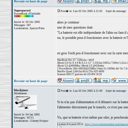
Revenir en haut de page
Superparati
Post� le: Lun 03 Oct 2005 à 21:05
Sujet du message:
PowerBook d'Orchidée
Inscrit le: 03 Oct 2005
alors je continue
Messages: 587
une de mes questions était:
Localisation: Ajaccio/Paris
"La batterie est elle indépendante de l'alim ou faut-i
ou, le portable peut-il fonctionner avec la batterie et l
en gros l'ordi peu-il fonctionner avec sur la carte mer
_________________
MacBook Pro 15" 3,06Ghz / MAT
iBook G4 Os X 4.9 & X.5.5 12" 1.33Ghz/100Go 7200tr/1,5Go
iBook G3 @400Mhz/ iBook G3 @458mhz
2 PowerBook 180c 68030@33Mhz/14mo/2x 160Mo dd/ Os 7.6/25
MacPro Quad 2,66Ghz/8Go/2To/ATI 4890
Scanner 600/27 graveur de CD-RW SCSI
Revenir en haut de page
blackjmac
Post� le: Lun 03 Oct 2005 à 21:09
Sujet du message:
Modérateur
Si tu n'as pas d'alimentation et il démarre sur la batt
l'alimenter directement par le transfo, ce n'est pas un
Inscrit le: 04 Jan 2005
Vu, que ta batterie n'est même pas sûre, je pencherais p
Messages: 16711
Localisation: /Library/Scripts/
_________________
La mine d'or pour OS X -
http://www.versiontracker.com/macos