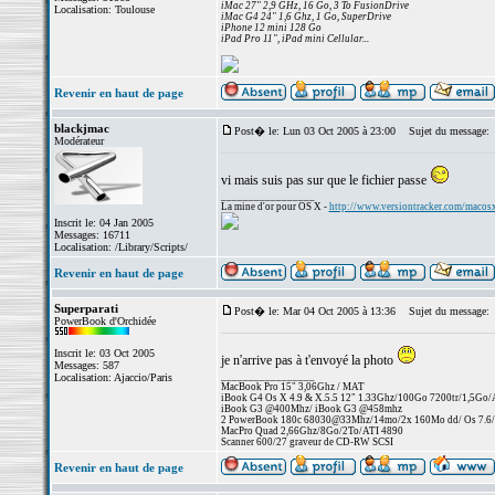
iMac 27" 2,9 GHz, 16 Go, 3 To FusionDrive
Localisation: Toulouse
iMac G4 24" 1,6 Ghz, 1 Go, SuperDrive
iPhone 12 mini 128 Go
iPad Pro 11", iPad mini Cellular...
Revenir en haut de page
blackjmac
Post� le: Lun 03 Oct 2005 à 23:00
Sujet du message:
Modérateur
vi mais suis pas sur que le fichier passe
_________________
La mine d'or pour OS X -
http://www.versiontracker.com/macos
Inscrit le: 04 Jan 2005
Messages: 16711
Localisation: /Library/Scripts/
Revenir en haut de page
Superparati
Post� le: Mar 04 Oct 2005 à 13:36
Sujet du message:
PowerBook d'Orchidée
Inscrit le: 03 Oct 2005
je n'arrive pas à t'envoyé la photo
Messages: 587
_________________
Localisation: Ajaccio/Paris
MacBook Pro 15" 3,06Ghz / MAT
iBook G4 Os X 4.9 & X.5.5 12" 1.33Ghz/100Go 7200tr/1,5Go
iBook G3 @400Mhz/ iBook G3 @458mhz
2 PowerBook 180c 68030@33Mhz/14mo/2x 160Mo dd/ Os 7.6/25
MacPro Quad 2,66Ghz/8Go/2To/ATI 4890
Scanner 600/27 graveur de CD-RW SCSI
Revenir en haut de page