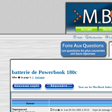
MacBook-fr.com : 100% Apple... 100% nom
Aller au contenu
-
Aller au menu 
Menu général
Accueil
MacB
Aide
Rechercher
Li
batterie de Powerbook 180c
Aller � la page
1
,
2
Suivante
Tout sur les MacBook Inde
Auteur
Superparati
Post� le: Lun 03 Oct 2005 à 20:31
Sujet du message: b