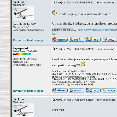
blackjmac
Post� le: Mar 04 Oct 2005 à 21:37
Sujet du message:
Modérateur
tu obtiens quoi, comme message d'erreur ?
Un mail simple, à l'adresse, ou tu remplaces -arobas
Inscrit le: 04 Jan 2005
Messages: 16711
_________________
Localisation: /Library/Scripts/
La mine d'or pour OS X -
http://www.versiontracker.com/macos
Revenir en haut de page
Superparati
Post� le: Mar 04 Oct 2005 à 21:40
Sujet du message:
PowerBook d'Orchidée
Inscrit le: 03 Oct 2005
Lolololol en effet je n'avais même pas remplacé le 
Messages: 587
Localisation: Ajaccio/Paris
c'est parti ... le msg!!!!
_________________
MacBook Pro 15" 3,06Ghz / MAT
iBook G4 Os X 4.9 & X.5.5 12" 1.33Ghz/100Go 7200tr/1,5Go
iBook G3 @400Mhz/ iBook G3 @458mhz
2 PowerBook 180c 68030@33Mhz/14mo/2x 160Mo dd/ Os 7.6/25
MacPro Quad 2,66Ghz/8Go/2To/ATI 4890
Scanner 600/27 graveur de CD-RW SCSI
Revenir en haut de page
blackjmac
Post� le: Mar 04 Oct 2005 à 21:50
Sujet du message:
Modérateur
Bien reçu