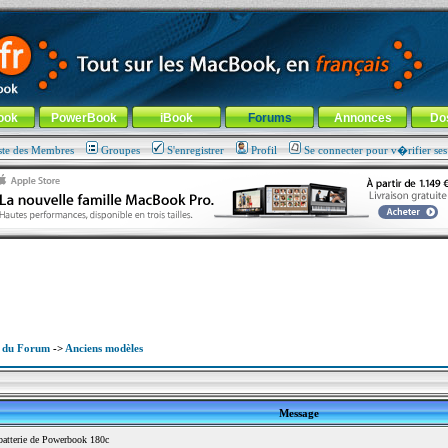
ade !
général
-
Aller au menu de la rubrique
ook
PowerBook
iBook
Forums
Annonces
Do
ste des Membres
Groupes
S'enregistrer
Profil
Se connecter pour v�rifier se
x du Forum
->
Anciens modèles
Message
atterie de Powerbook 180c