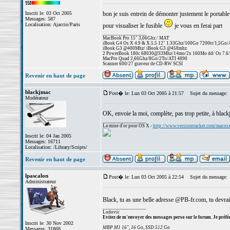
Inscrit le: 03 Oct 2005
bon je suis entrein de démonter justement le portable
Messages: 587
Localisation: Ajaccio/Paris
pour visualiser le fusible
je vous en ferai part
_________________
MacBook Pro 15" 3,06Ghz / MAT
iBook G4 Os X 4.9 & X.5.5 12" 1.33Ghz/100Go 7200tr/1,5Go
iBook G3 @400Mhz/ iBook G3 @458mhz
2 PowerBook 180c 68030@33Mhz/14mo/2x 160Mo dd/ Os 7.6/25
MacPro Quad 2,66Ghz/8Go/2To/ATI 4890
Scanner 600/27 graveur de CD-RW SCSI
Revenir en haut de page
blackjmac
Post� le: Lun 03 Oct 2005 à 21:57
Sujet du message:
Modérateur
OK, envoie la moi, complète, pas trop petite, à black
_________________
La mine d'or pour OS X -
http://www.versiontracker.com/macos
Inscrit le: 04 Jan 2005
Messages: 16711
Localisation: /Library/Scripts/
Revenir en haut de page
lpascalon
Post� le: Lun 03 Oct 2005 à 22:54
Sujet du message:
Administrateur
Black, tu as une belle adresse @PB-fr.com, tu devrai
_________________
Ludovic
Evitez de m'envoyer des messages perso sur le forum. Je préfèr
Inscrit le: 30 Nov 2002
MBP M1 16", 16 Go, SSD 512 Go
Messages: 31868