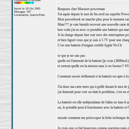
PowerBook d'Orchidée
Inscrit le: 03 Oct 2005
Bonjours cher Macuser powerman
Messages: 587
J'ai aquie depuis le moi de fin avril un superbe Powe
Localisation: Ajaccio/Paris
Mon powerbook ne marche plus pour le moment car la 
Mais!!!! je vais bientôt recevoir une nouvelle carte d
bon voila j'ai eu avec ce portable une batterie qui mar
Je la charge depuis hier soir avec des interruption pou
et bien figuré vous que je suis à 5.7V pour une cha
C'est une batterie d'origine certifié Apple Ni-Ch
se que je ne sais pas :
quelle est l'intensité de la batterie [je crois (3600mA
et surtout quelle est la tension max à ces bornes!! 6V
Comment savoir réellement si la batterie est apte à f
J'ai donc ma carte mere qui à grillé durant le moi de 
j'ai demonté pour voir ou était le problème, c'est en e
La batterie est elle indépendante de l'alim ou faut-il
ou, le portable peut-il fonctionner avec la batterie et l
ensuite comment me préoccuper la fiche technique de 
Je crois que ça fait beaucoup comme question mais qu