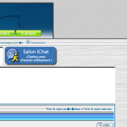
ssiers
À propos
s messages priv�s
Connexion
Voir le sujet pr�c�dent
::
Voir le sujet suivant