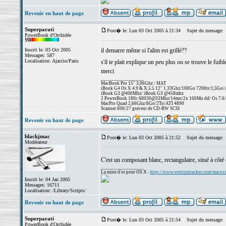
Revenir en haut de page
Superparati
Post� le: Lun 03 Oct 2005 à 21:34
Sujet du message:
PowerBook d'Orchidée
Inscrit le: 03 Oct 2005
il demarre même si l'alim est grillé??
Messages: 587
Localisation: Ajaccio/Paris
s'il te plait explique un peu plus ou se trouve le fuib
merci
_________________
MacBook Pro 15" 3,06Ghz / MAT
iBook G4 Os X 4.9 & X.5.5 12" 1.33Ghz/100Go 7200tr/1,5Go
iBook G3 @400Mhz/ iBook G3 @458mhz
2 PowerBook 180c 68030@33Mhz/14mo/2x 160Mo dd/ Os 7.6/25
MacPro Quad 2,66Ghz/8Go/2To/ATI 4890
Scanner 600/27 graveur de CD-RW SCSI
Revenir en haut de page
blackjmac
Post� le: Lun 03 Oct 2005 à 21:52
Sujet du message:
Modérateur
C'est un composant blanc, rectangulaire, situé à côté
_________________
La mine d'or pour OS X -
http://www.versiontracker.com/macos
Inscrit le: 04 Jan 2005
Messages: 16711
Localisation: /Library/Scripts/
Revenir en haut de page
Superparati
Post� le: Lun 03 Oct 2005 à 21:54
Sujet du message:
PowerBook d'Orchidée