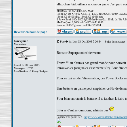
allez chers bidouilleurs ancien ou jeune c'est parti 
_________________
MacBook Pro 15" 3,06Ghz / MAT
iBook G4 Os X 4.9 & X.5.5 12" 1.33Ghz/100Go 7200tr/1,5Go
iBook G3 @400Mhz/ iBook G3 @458mhz
2 PowerBook 180c 68030@33Mhz/14mo/2x 160Mo dd/ Os 7.6/25
MacPro Quad 2,66Ghz/8Go/2To/ATI 4890
Scanner 600/27 graveur de CD-RW SCSI
Revenir en haut de page
blackjmac
Post� le: Lun 03 Oct 2005 à 20:54
Sujet du message:
Modérateur
Bonsoir Superparati et bienvenue
Fouya !!! tu n'aurais pas grand monde pour pouvoir t
Inscrit le: 04 Jan 2005
introuvables (originales c'est même sûr). Pour être ce
Messages: 16711
Localisation: /Library/Scripts/
Pour ce qui est de l'alimentation, ces PowerBooks ava
Une batterie en panne peut empêcher ce PB de démarrer
Pour bien entretenir la batterie, il te faudrait la fair
Si tu as d'autres questions, n'hésite pas
_________________
La mine d'or pour OS X -
http://www.versiontracker.com/macos