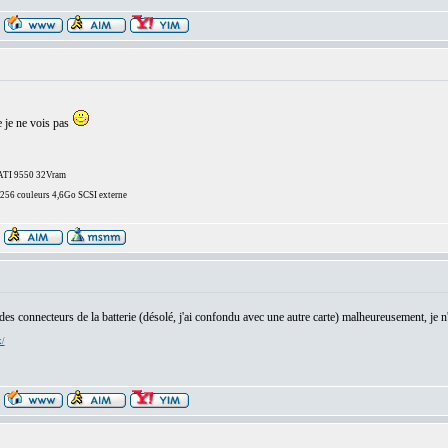
le je ne vois pas
/ATI 9550 32Vram
6 couleurs 4,6Go SCSI externe
 des connecteurs de la batterie (désolé, j'ai confondu avec une autre carte) malheureusement, je 
x/