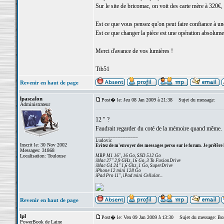
Sur le site de bricomac, on voit des carte mère à 320€,
Est ce que vous pensez qu'on peut faire confiance à un
Est ce que changer la pièce est une opération absolument
Merci d'avance de vos lumières !
Tib51
Revenir en haut de page
lpascalon
Post� le: Jeu 08 Jan 2009 à 21:38
Sujet du message:
Administrateur
12 " ?
Faudrait regarder du coté de la mémoire quand même.
_________________
Ludovic
Inscrit le: 30 Nov 2002
Evitez de m'envoyer des messages perso sur le forum. Je préfère 
Messages: 31868
Localisation: Toulouse
MBP M1 16", 16 Go, SSD 512 Go
iMac 27" 2,9 GHz, 16 Go, 3 To FusionDrive
iMac G4 24" 1,6 Ghz, 1 Go, SuperDrive
iPhone 12 mini 128 Go
iPad Pro 11", iPad mini Cellular...
Revenir en haut de page
lpl
Post� le: Ven 09 Jan 2009 à 13:30
Sujet du message: Bon
PowerBook de Laine