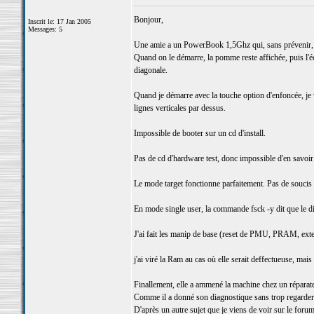
Bonjour,
Inscrit le: 17 Jan 2005
Messages: 5
Une amie a un PowerBook 1,5Ghz qui, sans prévenir, a 
Quand on le démarre, la pomme reste affichée, puis l'écr
diagonale.
Quand je démarre avec la touche option d'enfoncée, je v
lignes verticales par dessus.
Impossible de booter sur un cd d'install.
Pas de cd d'hardware test, donc impossible d'en savoir 
Le mode target fonctionne parfaitement. Pas de soucis 
En mode single user, la commande fsck -y dit que le di
J'ai fait les manip de base (reset de PMU, PRAM, exten
j'ai viré la Ram au cas où elle serait deffectueuse, mais
Finallement, elle a ammené la machine chez un réparateu
Comme il a donné son diagnostique sans trop regarder, 
D'après un autre sujet que je viens de voir sur le forum