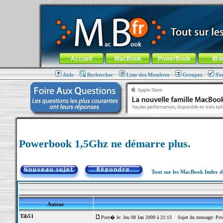
MacBook-fr.com : 100% Apple... 100% nomade !
Aller au contenu
-
Aller au menu général
-
Aller au menu de la
Menu général
Accueil
MacBook
PowerBook
iBo
Aide
Rechercher
Liste des Membres
Groupes
S'e
Powerbook 1,5Ghz ne démarre plus.
Tout sur les MacBook Index 
Auteur
Tib51
Post� le: Jeu 08 Jan 2009 à 21:13
Sujet du message: Powe