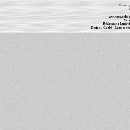
Powered b
T
www.powerboo
Vers
Rédaction :
Ludovi
Design :
Ga�l
- Logo et te
Informations :
PowerBook
-
MacBook Pro
-
i