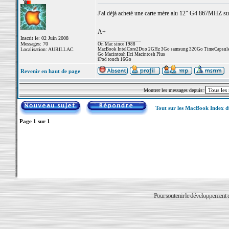
J'ai déjà acheté une carte mère alu 12" G4 867MHZ sur e
A+
Inscrit le: 02 Juin 2008
_________________
Messages: 70
On Mac since 1988
Localisation: AURILLAC
MacBook IntelCore2Duo 2GHz 3Go samsung 320Go TimeCapsul
Go Macintosh IIci Macintosh Plus
iPod touch 16Go
Revenir en haut de page
Montrer les messages depuis:
Tout sur les MacBook Index 
Page
1
sur
1
Pour soutenir le développement du