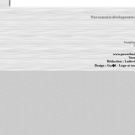
Pour soutenir le développement du
Powered b
T
www.powerboo
Vers
Rédaction :
Ludovi
Design :
Ga�l
- Logo et te
Informations :
PowerBook
-
MacBook Pro
-
i