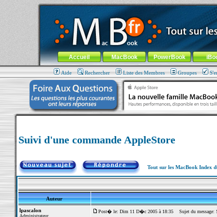
MacBook-fr.com : 100% Apple... 100% nomade !
Aller au contenu
-
Aller au menu général
-
Aller au menu de la
Menu général
Accueil
MacBook
PowerBook
iBo
Aide
Rechercher
Liste des Membres
Groupes
S'e
Suivi d'une commande AppleStore
Tout sur les MacBook Index 
Auteur
lpascalon
Post� le: Dim 11 D�c 2005 à 18:35
Sujet du message: S
Administrateur