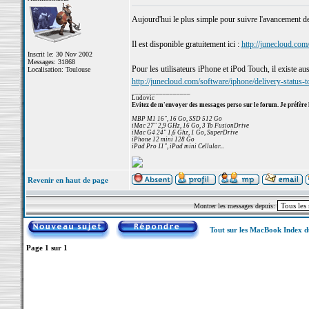
Aujourd'hui le plus simple pour suivre l'avancement d
Il est disponible gratuitement ici :
http://junecloud.com
Inscrit le: 30 Nov 2002
Messages: 31868
Pour les utilisateurs iPhone et iPod Touch, il existe aus
Localisation: Toulouse
http://junecloud.com/software/iphone/delivery-status-
_________________
Ludovic
Evitez de m'envoyer des messages perso sur le forum. Je préfère 
MBP M1 16", 16 Go, SSD 512 Go
iMac 27" 2,9 GHz, 16 Go, 3 To FusionDrive
iMac G4 24" 1,6 Ghz, 1 Go, SuperDrive
iPhone 12 mini 128 Go
iPad Pro 11", iPad mini Cellular...
Revenir en haut de page
Montrer les messages depuis:
Tout sur les MacBook Index 
Page
1
sur
1