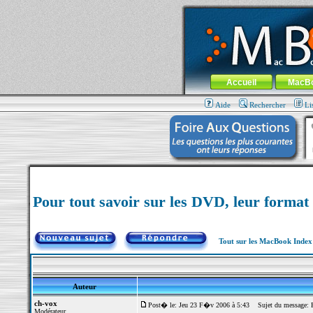
MacBook-fr.com : 100% Apple... 100% nom
Aller au contenu
-
Aller au menu 
Menu général
Accueil
MacB
Aide
Rechercher
Li
Pour tout savoir sur les DVD, leur form
Tout sur les MacBook Inde
Auteur
ch-vox
Post� le: Jeu 23 F�v 2006 à 5:43
Sujet du message: Po
Modérateur