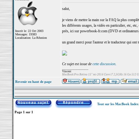
salut,
je viens de mettre la main sur la FAQ la plus complèt
les différents usages, la vidéo en particulier, etc, e
près, ici sur powerbook-fr.com (DVD et ordinateurs
Inscrit le: 22 Oct 2003
Messages: 19383
Localisation: La Réunion
un grand merci pour l'auteur et le traducteur qui ont t
Ce sujet est issue de
cette discussion
.
_________________
Vincent
MacBook Pro Retina 15" mi-2014 Core i7 2,5GHz 16 Go 512 
Revenir en haut de page
Tout sur les MacBook Inde
Page
1
sur
1