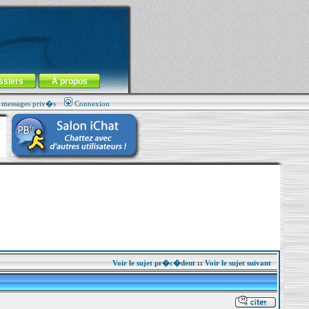
ssiers
À propos
s messages priv�s
Connexion
Voir le sujet pr�c�dent
::
Voir le sujet suivant