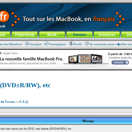
ade !
général
-
Aller au menu de la rubrique
ook
PowerBook
iBook
Forums
Annonces
Do
ste des Membres
Groupes
S'enregistrer
Profil
Se connecter pour v�rifier se
at (DVD±R/RW), etc
x du Forum
->
F.A.Q.
Message
ur tout savoir sur les DVD, leur format (DVD±R/RW), etc