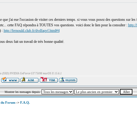
e que j'ai eue l'occasion de visiter ces derniers temps. si vous vous posez des questions sur le
tc, etc... cette FAQ répondra à TOUTES vos questions. voici donc le lien pour la consulter :
http:/
) :
http://fernould.club.fr/dvdfaqvf.html#4
ous deux fait un travail de très bonne qualité.
Go (SSD) NVIDIA GeForce GT 750M macOS X 15.6.1
Montrer les messages depuis:
x du Forum
->
F.A.Q.