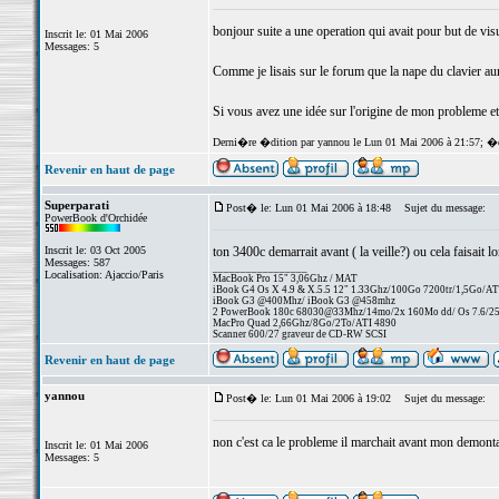
bonjour suite a une operation qui avait pour but de vi
Inscrit le: 01 Mai 2006
Messages: 5
Comme je lisais sur le forum que la nape du clavier a
Si vous avez une idée sur l'origine de mon probleme et
Derni�re �dition par yannou le Lun 01 Mai 2006 à 21:57; �
Revenir en haut de page
Superparati
Post� le: Lun 01 Mai 2006 à 18:48
Sujet du message:
PowerBook d'Orchidée
Inscrit le: 03 Oct 2005
ton 3400c demarrait avant ( la veille?) ou cela faisait 
Messages: 587
_________________
Localisation: Ajaccio/Paris
MacBook Pro 15" 3,06Ghz / MAT
iBook G4 Os X 4.9 & X.5.5 12" 1.33Ghz/100Go 7200tr/1,5Go/AT
iBook G3 @400Mhz/ iBook G3 @458mhz
2 PowerBook 180c 68030@33Mhz/14mo/2x 160Mo dd/ Os 7.6/256 
MacPro Quad 2,66Ghz/8Go/2To/ATI 4890
Scanner 600/27 graveur de CD-RW SCSI
Revenir en haut de page
yannou
Post� le: Lun 01 Mai 2006 à 19:02
Sujet du message:
non c'est ca le probleme il marchait avant mon demont
Inscrit le: 01 Mai 2006
Messages: 5