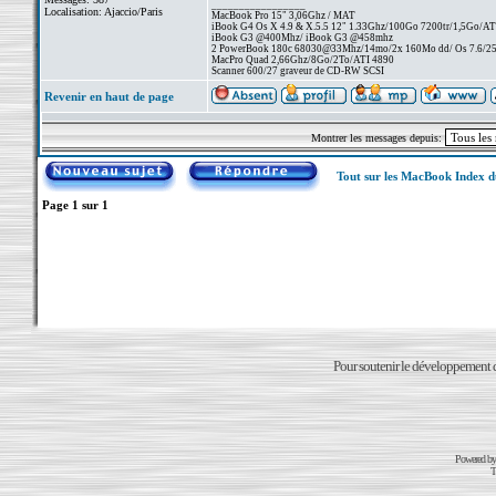
_________________
Localisation: Ajaccio/Paris
MacBook Pro 15" 3,06Ghz / MAT
iBook G4 Os X 4.9 & X.5.5 12" 1.33Ghz/100Go 7200tr/1,5Go/AT
iBook G3 @400Mhz/ iBook G3 @458mhz
2 PowerBook 180c 68030@33Mhz/14mo/2x 160Mo dd/ Os 7.6/256 
MacPro Quad 2,66Ghz/8Go/2To/ATI 4890
Scanner 600/27 graveur de CD-RW SCSI
Revenir en haut de page
Montrer les messages depuis:
Tout sur les MacBook Index 
Page
1
sur
1
Pour soutenir le développement du
Powered b
T