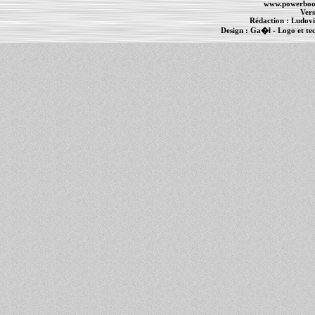
www.powerboo
Vers
Rédaction :
Ludovi
Design :
Ga�l
- Logo et te
Informations :
PowerBook
-
MacBook Pro
-
i