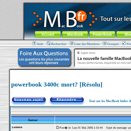
MacBook-fr.com : 100% Apple... 100% nomade !
Aller au contenu
-
Aller au menu général
-
Aller au menu de la
Menu général
Accueil
MacBook
PowerBook
iBo
Aide
Rechercher
Liste des Membres
Groupes
S'e
powerbook 3400c mort? [Résolu]
Tout sur les MacBook Index 
Auteur
yannou
Post� le: Lun 01 Mai 2006 à 16:44
Sujet du message: po