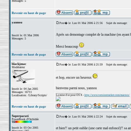
Messages: 5
Revenir en haut de page
yannou
Post� le: Lun 01 Mai 2006 à 21:56
Sujet du message:
Après un demontage complet de la machine (en ayant bien
Inscrit le: 01 Mai 2006
Messages: 5
Merci beaucoup
Revenir en haut de page
blackjmac
Post� le: Lun 01 Mai 2006 à 21:59
Sujet du message:
Modérateur
et hop, encore un heureux
bienvenu parmi nous, yannou
Inscrit le: 04 Jan 2005
Messages: 16711
_________________
Localisation: /Library/Scripts/
La mine d'or pour OS X -
http://www.versiontracker.com/macosx/
Revenir en haut de page
Superparati
Post� le: Lun 01 Mai 2006 à 22:24
Sujet du message:
PowerBook d'Orchidée
Inscrit le: 03 Oct 2005
et bien!! un petit oublie (une carte mal enfoncé)!! sa ar
Messages: 587