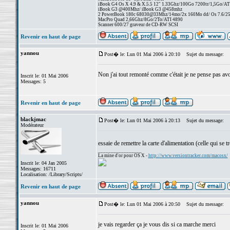
iBook G4 Os X 4.9 & X.5.5 12" 1.33Ghz/100Go 7200tr/1,5Go/AT
iBook G3 @400Mhz/ iBook G3 @458mhz
2 PowerBook 180c 68030@33Mhz/14mo/2x 160Mo dd/ Os 7.6/256 
MacPro Quad 2,66Ghz/8Go/2To/ATI 4890
Scanner 600/27 graveur de CD-RW SCSI
Revenir en haut de page
yannou
Post� le: Lun 01 Mai 2006 à 20:10
Sujet du message:
Non j'ai tout remonté comme c'était je ne pense pas avo
Inscrit le: 01 Mai 2006
Messages: 5
Revenir en haut de page
blackjmac
Post� le: Lun 01 Mai 2006 à 20:13
Sujet du message:
Modérateur
essaie de remettre la carte d'alimentation (celle qui se 
_________________
La mine d'or pour OS X -
http://www.versiontracker.com/macosx/
Inscrit le: 04 Jan 2005
Messages: 16711
Localisation: /Library/Scripts/
Revenir en haut de page
yannou
Post� le: Lun 01 Mai 2006 à 20:50
Sujet du message:
je vais regarder ça je vous dis si ca marche merci
Inscrit le: 01 Mai 2006