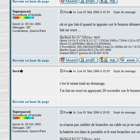
Revenir en haut de page
Superparati
Post� le: Lun 01 Mai 2006 à 19:34
Sujet du message:
PowerBook d'Orchidée
Inscrit le: 03 Oct 2005
ok et que fait-il quand tu appuies sur le bouton démarre
Messages: 587
fait un reset ...
Localisation: Ajaccio/Paris
_________________
MacBook Pro 15" 3,06Ghz / MAT
iBook G4 Os X 4.9 & X.5.5 12" 1.33Ghz/100Go 7200tr/1,5Go/AT
iBook G3 @400Mhz/ iBook G3 @458mhz
2 PowerBook 180c 68030@33Mhz/14mo/2x 160Mo dd/ Os 7.6/256 
MacPro Quad 2,66Ghz/8Go/2To/ATI 4890
Scanner 600/27 graveur de CD-RW SCSI
Revenir en haut de page
Invit�
Post� le: Lun 01 Mai 2006 à 19:39
Sujet du message:
c'est le néant total au demarage.
J'ai fait un reset en appuyant 20 secondes sur le bouto
Revenir en haut de page
Superparati
Post� le: Lun 01 Mai 2006 à 20:05
Sujet du message:
PowerBook d'Orchidée
Inscrit le: 03 Oct 2005
tu n'aurai pas oublier de brancher un cable ou je ne sai
Messages: 587
Localisation: Ajaccio/Paris
la batterie est dans le portable et le tout brancher sur 
_________________
MacBook Pro 15" 3,06Ghz / MAT