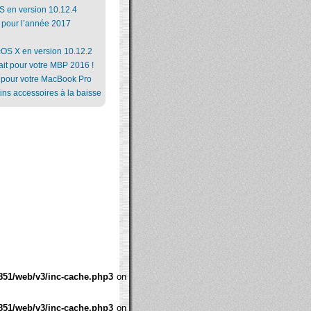
S en version 10.12.4
 pour l’année 2017
cOS X en version 10.12.2
it pour votre MBP 2016 !
 pour votre MacBook Pro
ains accessoires à la baisse
851/web/v3/inc-cache.php3
on
851/web/v3/inc-cache.php3
on